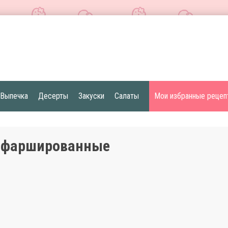
Выпечка
Десерты
Закуски
Салаты
Мои избранные рецеп
 фаршированные