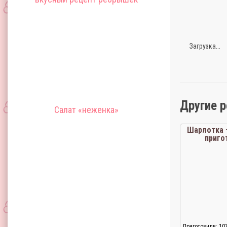
Загрузка...
Другие 
Салат «неженка»
Шарлотка 
приго
Приготовили: 10