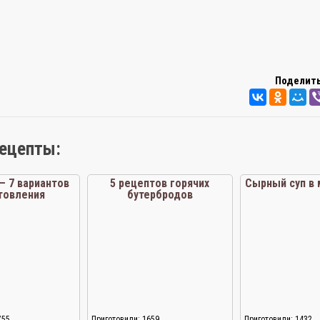
Поделить
рецепты:
— 7 вариантов
5 рецептов горячих
Сырный суп в 
товления
бутербродов
755
Приготовили: 1659
Приготовили: 1432