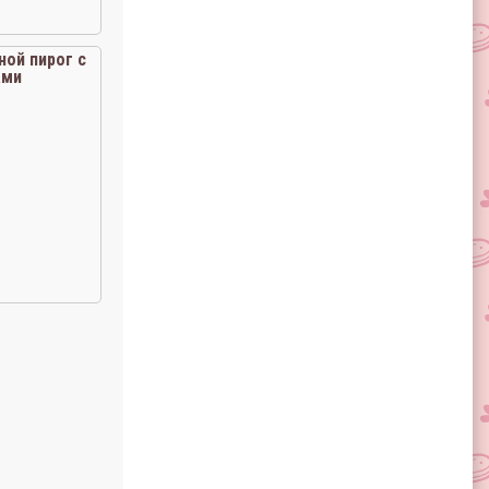
ой пирог с
ами