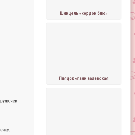
Шницель «кордон блю»
Пляцок «пани валевская
кружочек
ечку.