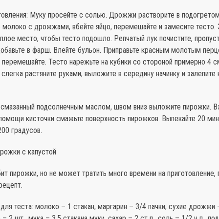
товления: Муку просейте с солью. Дрожжи растворите в подогретом
 молоко с дрожжами, вбейте яйцо, перемешайте и замесите тесто.
ёплое место, чтобы тесто подошло. Репчатый лук почистите, пропус
добавьте в фарш. Влейте бульон. Приправьте красным молотым перц
 перемешайте. Тесто нарежьте на кубики со стороной примерно 4 
 слегка растяните руками, выложите в середину начинку и залепите 
, смазанный подсолнечным маслом, швом вниз выложите пирожки. В
 помощи кисточки смажьте поверхность пирожков. Выпекайте 20 мин
200 градусов.
ирожки с капустой
ит пирожки, но не может тратить много времени на приготовление, 
рецепт.
для теста: молоко – 1 стакан, маргарин – 3/4 пачки, сухие дрожжи 
 – 2 шт., мука – 3,5 стакана муки, сахар – 2 ст.л., соль – 1/2 ч.л., п