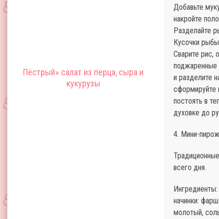
Добавьте муку
накройте поло
Разделайте ры
Кусочки рыбы 
Сварите рис, 
поджаренные к
Пёстрый» салат из перца, сыра и
и разделите н
кукурузы
сформируйте 
постоять в те
духовке до ру
4. Мини-пиро
Традиционные
всего дня.
Ингредиенты: 
начинки: фарш
молотый, соль