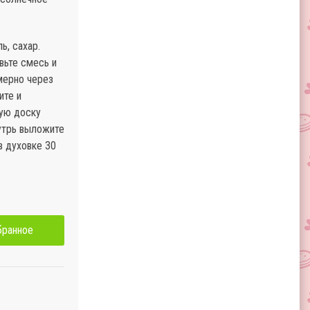
ь, сахар.
вьте смесь и
мерно через
ите и
ную доску
нутрь выложите
в духовке 30
бранное