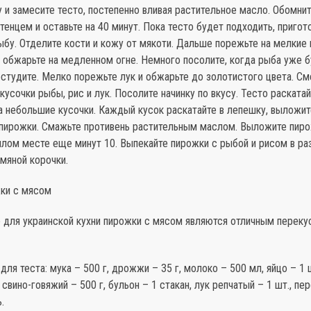
 и замесите тесто, постепенно вливая растительное масло. Обомнит
тенцем и оставьте на 40 минут. Пока тесто будет подходить, пригото
бу. Отделите кости и кожу от мякоти. Дальше порежьте на мелкие 
обжарьте на медленном огне. Немного посолите, когда рыба уже б
остудите. Мелко порежьте лук и обжарьте до золотистого цвета. С
усочки рыбы, рис и лук. Посолите начинку по вкусу. Тесто раскатай
а небольшие кусочки. Каждый кусок раскатайте в лепешку, выложит
пирожки. Смажьте противень растительным маслом. Выложите пиро
плом месте еще минут 10. Выпекайте пирожки с рыбой и рисом в ра
мяной корочки.
жки с мясом
 для украинской кухни пирожки с мясом являются отличным переку
для теста: мука – 500 г, дрожжи – 35 г, молоко – 500 мл, яйцо – 1 ш
 свино-говяжий – 500 г, бульон – 1 стакан, лук репчатый – 1 шт., пе
.