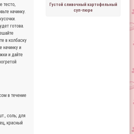
е тесто,
Густой сливочный картофельный
суп-пюре
вьте начинку.
кусочки.
удет готова.
мешайте
те в колбаску
е начинку и
жки и дайте
зогретой
сом в течение
т., соль; для
рец, красный