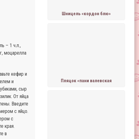
Шницель «кордон блю»
ь – 1 ч.л.,
 г, моцарелла
авьте кефир и
Пляцок «пани валевская
телем и
кубиками, сыр
зилик. От яйца
пены. Введите
мером с яйцо.
мером с
е края.
те в