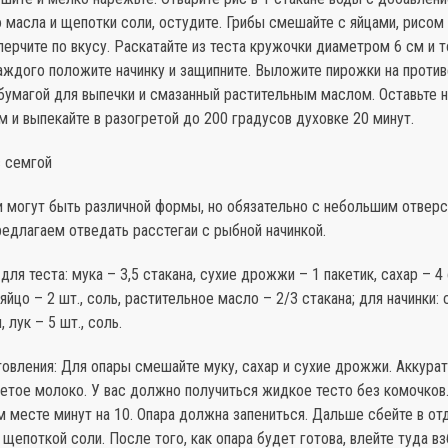
 масла и щепотки соли, остудите. Грибы смешайте с яйцами, рисом 
перчите по вкусу. Раскатайте из теста кружочки диаметром 6 см и 
аждого положите начинку и защипните. Выложите пирожки на против
умагой для выпечки и смазанный растительным маслом. Оставьте н
 и выпекайте в разогретой до 200 градусов духовке 20 минут.
с семгой
и могут быть различной формы, но обязательно с небольшим отвер
едлагаем отведать расстегаи с рыбной начинкой.
для теста: мука – 3,5 стакана, сухие дрожжи – 1 пакетик, сахар – 4 
 яйцо – 2 шт., соль, растительное масло – 2/3 стакана; для начинки: 
, лук – 5 шт., соль.
овления: Для опары смешайте муку, сахар и сухие дрожжи. Аккурат
етое молоко. У вас должно получиться жидкое тесто без комочков.
м месте минут на 10. Опара должна запениться. Дальше сбейте в от
 щепоткой соли. После того, как опара будет готова, влейте туда вз