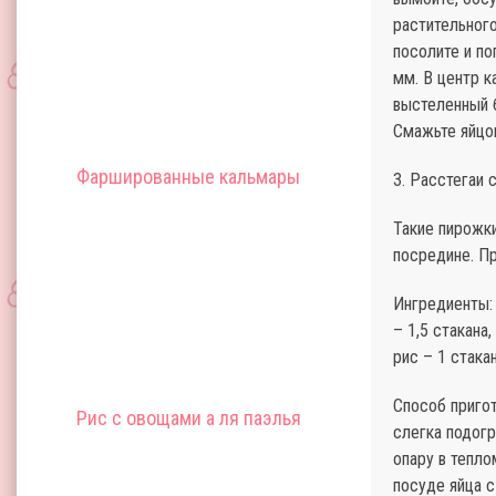
растительного
посолите и по
мм. В центр к
выстеленный б
Смажьте яйцом
Фаршированные кальмары
3. Расстегаи 
Такие пирожк
посредине. Пр
Ингредиенты: 
– 1,5 стакана,
рис – 1 стакан
Способ пригот
Рис с овощами а ля паэлья
слегка подогр
опару в тепло
посуде яйца с