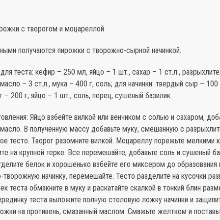
ирожки с творогом и моцареллой
тными получаются пирожки с творожно-сырной начинкой.
ля теста: кефир – 250 мл, яйцо – 1 шт., сахар – 1 ст.л., разрыхлител
масло – 3 ст.л., мука – 400 г, соль; для начинки: твердый сыр – 100
г – 200 г, яйцо – 1 шт., соль, перец, сушеный базилик.
овления: Яйцо взбейте вилкой или венчиком с солью и сахаром, доб
 масло. В полученную массу добавьте муку, смешанную с разрыхли
ое тесто. Творог разомните вилкой. Моцареллу порежьте мелкими 
те на крупной терке. Все перемешайте, добавьте соль и сушеный ба
тделите белок и хорошенько взбейте его миксером до образования 
-творожную начинку, перемешайте. Тесто разделите на кусочки раз
к теста обмакните в муку и раскатайте скалкой в тонкий блин раз
ерединку теста выложите полную столовую ложку начинки и защипит
ожки на противень, смазанный маслом. Смажьте желтком и поставь