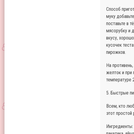
Способ приго
муку добавьте
поставьте в т
мясорубку и 
вкусу, хорошо
кусочек теста
пирожков.
На противень
желток и при
температуре 
5. Быстрые п
Всем, кто люб
этот простой 
Ингредиенты: 
пакетика, яйцо