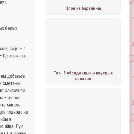
нут.
Плов из баранины
ных белых
ана, яйцо – 1
– 0,5 стакана,
Тор- 5 обалденных и вкусных
тем добавьте
салатов
й сметаны.
те сливочное
ьте теплое
ите мягкое
для подхода на
рибы в
ю яйца. Лук
ем 1 ч. ложки