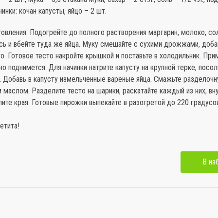
инки: кочан капусты, яйцо – 2 шт.
овления: Подогрейте до полного растворения маргарин, молоко, сол
сь и вбейте туда же яйца. Муку смешайте с сухими дрожжами, доба
о. Готовое тесто накройте крышкой и поставьте в холодильник. При
но поднимется. Для начинки натрите капусту на крупной терке, посол
. Добавь в капусту измельченные вареные яйца. Смажьте разделоч
маслом. Разделите тесто на шарики, раскатайте каждый из них, в
пите края. Готовые пирожки выпекайте в разогретой до 220 градусо
етита!
В из