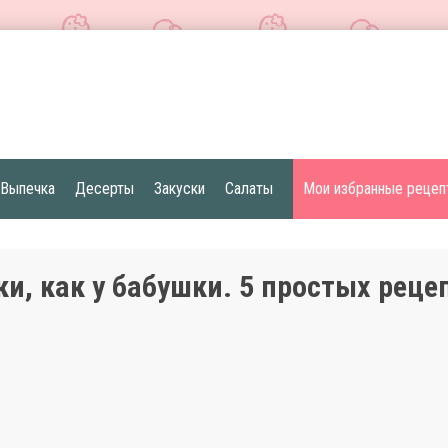
Выпечка
Десерты
Закуски
Салаты
Мои избранные рецеп
и, как у бабушки. 5 простых реце