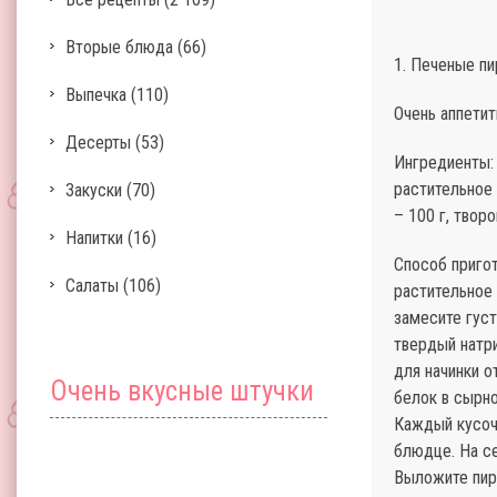
Вторые блюда
(66)
1. Печеные п
Выпечка
(110)
Очень аппети
Десерты
(53)
Ингредиенты: д
растительное 
Закуски
(70)
– 100 г, творо
Напитки
(16)
Способ пригот
Салаты
(106)
растительное
замесите густ
твердый натри
для начинки о
Очень вкусные штучки
белок в сырно
Каждый кусоче
блюдце. На с
Выложите пир