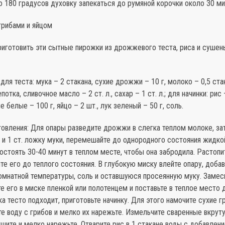
 180 градусов духовку запекаться до румяной корочки около 30 ми
грибами и яйцом
риготовить эти сытные пирожки из дрожжевого теста, риса и суше
для теста: мука – 2 стакана, сухие дрожжи – 10 г, молоко – 0,5 стак
потка, сливочное масло – 2 ст. л., сахар – 1 ст. л.; для начинки: рис 
 белые – 100 г, яйцо – 2 шт., лук зеленый – 50 г, соль.
товления: Для опары разведите дрожжи в слегка теплом молоке, за
ра и 1 ст. ложку муки, перемешайте до однородного состояния жидко
остоять 30-40 минут в теплом месте, чтобы она забродила. Растопи
те его до теплого состояния. В глубокую миску влейте опару, добав
комнатной температуры, соль и оставшуюся просеянную муку. Замес
те его в миске пленкой или полотенцем и поставьте в теплое место 
ока тесто подходит, приготовьте начинку. Для этого намочите сухие г
те воду с грибов и мелко их нарежьте. Измельчите сваренные вкруту
шите и мелко нарежьте. Отварите рис в 1 стакане воды с добавлени