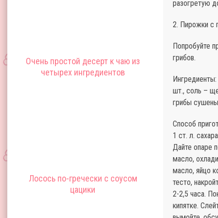
разогретую до
2. Пирожки с 
Попробуйте п
грибов.
Очень простой десерт к чаю из
четырех ингредиентов
Ингредиенты: 
шт., соль – ще
грибы сушеные
Способ приго
1 ст. л. саха
Дайте опаре п
масло, охлади
масло, яйцо 
Лосось по-гречески с соусом
тесто, накрой
цацики
2-2,5 часа. П
кипятке. Слей
вымойте, обсу