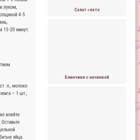
и луком,
Салат «лето
толщиной 4-5
ень,
а 15-20 минут.
стием
Блинчики с начинкой
ст. л., молоко
семга – 1 шт.,
но влейте
 Оставьте
дельной
битые яйца.