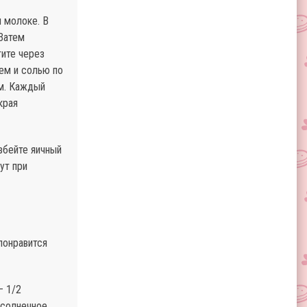
 молоке. В
 Затем
тите через
ем и солью по
см. Каждый
края
збейте яичный
ут при
понравится
– 1/2
одсолнечное