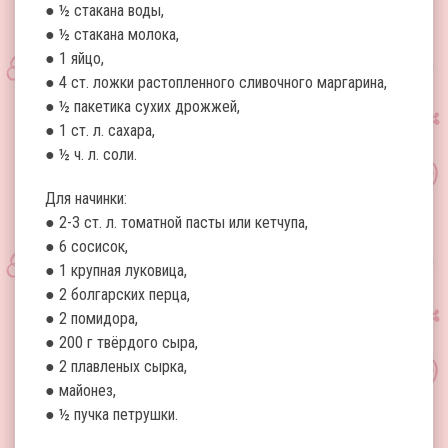
● ½ стакана воды,
● ½ стакана молока,
● 1 яйцо,
● 4 ст. ложки растопленного сливочного маргарина,
● ½ пакетика сухих дрожжей,
● 1 ст. л. сахара,
● ½ ч. л. соли.
Для начинки:
● 2-3 ст. л. томатной пасты или кетчупа,
● 6 сосисок,
● 1 крупная луковица,
● 2 болгарских перца,
● 2 помидора,
● 200 г твёрдого сыра,
● 2 плавленых сырка,
● майонез,
● ½ пучка петрушки.