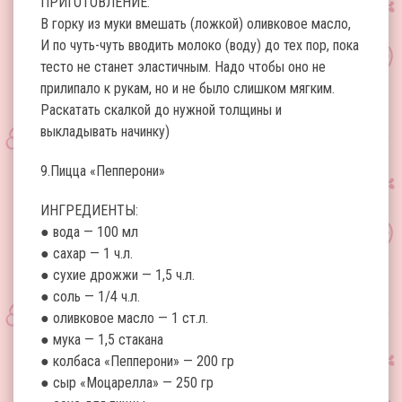
ПРИГОТОВЛЕНИЕ:
В горку из муки вмешать (ложкой) оливковое масло,
И по чуть-чуть вводить молоко (воду) до тех пор, пока
тесто не станет эластичным. Надо чтобы оно не
прилипало к рукам, но и не было слишком мягким.
Раскатать скалкой до нужной толщины и
выкладывать начинку)
9.Пицца «Пепперони»
ИНГРЕДИЕНТЫ:
● вода — 100 мл
● сахар — 1 ч.л.
● сухие дрожжи — 1,5 ч.л.
● соль — 1/4 ч.л.
● оливковое масло — 1 ст.л.
● мука — 1,5 стакана
● колбаса «Пепперони» — 200 гр
● сыр «Моцарелла» — 250 гр