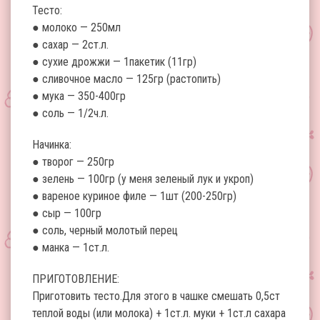
Тесто:
● молоко — 250мл
● сахар — 2ст.л.
● сухие дрожжи — 1пакетик (11гр)
● сливочное масло — 125гр (растопить)
● мука — 350-400гр
● соль — 1/2ч.л.
Начинка:
● творог — 250гр
● зелень — 100гр (у меня зеленый лук и укроп)
● вареное куриное филе — 1шт (200-250гр)
● сыр — 100гр
● соль, черный молотый перец
● манка — 1ст.л.
ПРИГОТОВЛЕНИЕ:
Приготовить тесто.Для этого в чашке смешать 0,5ст
теплой воды (или молока) + 1ст.л. муки + 1ст.л сахара