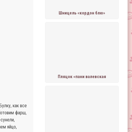
Шницель «кордон блю»
Пляцок «пани валевская
Булку, как все
Готовим фарш,
-сунели,
ем яйцо,