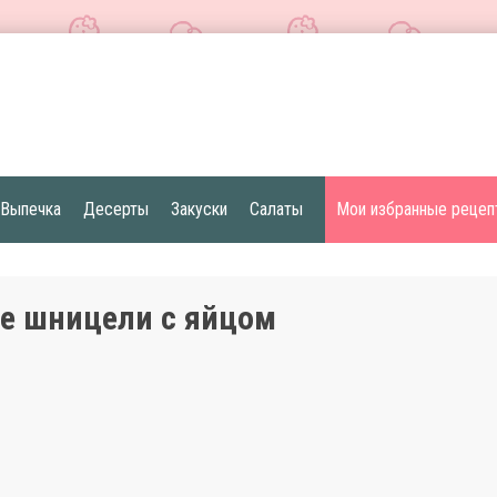
Выпечка
Десерты
Закуски
Салаты
Мои избранные рецеп
е шницели с яйцом