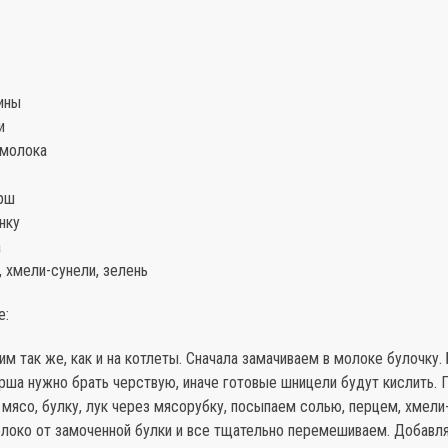
ины
и
 молока
арш
инку
а
, хмели-сунели, зелень
е:
им так же, как и на котлеты. Сначала замачиваем в молоке булочку. 
рша нужно брать черствую, иначе готовые шницели будут кислить. 
мясо, булку, лук через мясорубку, посыпаем солью, перцем, хмели
локо от замоченной булки и все тщательно перемешиваем. Добавля