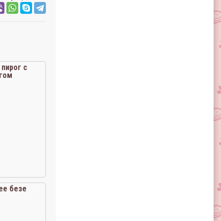
пирог с
гом
ее безе