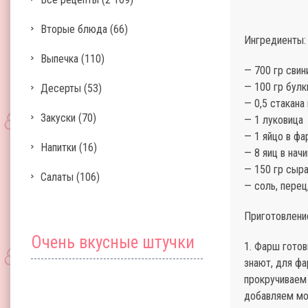
Вторые блюда
(66)
Ингредиенты:
Выпечка
(110)
— 700 гр свин
— 100 гр булк
Десерты
(53)
— 0,5 стакана
Закуски
(70)
— 1 луковица
— 1 яйцо в ф
Напитки
(16)
— 8 яиц в нач
— 150 гр сыр
Салаты
(106)
— соль, перец
Приготовлени
Очень вкусные штучки
1. Фарш готов
знают, для фа
прокручиваем 
добавляем мо