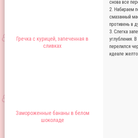
снова все пе
2. Набираем п
смазанный ма
противень в д
3. Слегка зап
Гречка с курицей, запеченная в
углубления. В
сливках
перелился чер
идеале желток
Замороженные бананы в белом
шоколаде