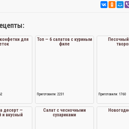
рецепты:
конфетки для
Топ — 6 салатов с куриным
Песочный 
еток
филе
творо
62
Приготовили: 2231
Приготовили: 1760
на десерт —
Салат с чесночными
Новогодн
 и вкусный
сухариками