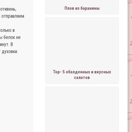
Плов из баранины
отивень,
и отправляем
только в
ы белок не
инут. В
 духовки.
Тор- 5 обалденных и вкусных
салатов