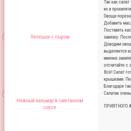
Так как салат
их и прокипят
Овощи порезат
Добавить масл
Поставить кас
Лепёшки с сыром
завязку. Посл
Доводим овощ
выделяется и
именно закипе
отсчитайте с 
Всё! Салат г
крышками. Пе
Благодаря та
Салатик очень
Нежный кальмар в сметанном
ПРИЯТНОГО 
соусе