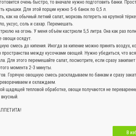
 готовится очень быстро, то вначале нужно подготовить банки. Прос
ить крышки. Для этой порции нужно 5-6 банок по 0,5 л.
ь, как на обычный летний салат, морковь потереть на крупной тёрке
о, уксус, соль и сахар. Перемешать.
трюлю на огонь. У меня объём кастрюли 5,5 литра. Она как раз пол
е овощи осядут.
ную смесь до кипения. Иногда за кипение можно принять воздух, к
з пространства между кусочками овощей. Нужно убедиться, что вс
ла. Для этого перемешайте салат, посмотрите, если сразу закипает 
этого момента 2-3 минуты.
отов. Горячую овощную смесь раскладываем по банкам и сразу зака
реворачиваем и охлаждаем.
кой щадящей тепловой обработке, овощи получаются не переваренн
 вкусный.
АППЕТИТА!
В из