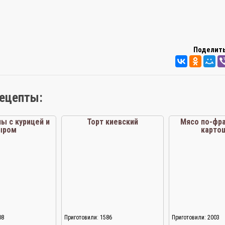
Поделить
рецепты:
ы с курицей и
Торт киевский
Мясо по-фра
ыром
карто
08
Приготовили: 1586
Приготовили: 2003