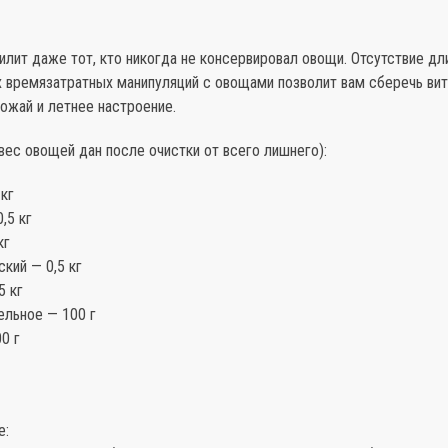
илит даже тот, кто никогда не консервировал овощи. Отсутствие дл
х времязатратных манипуляций с овощами позволит вам сберечь вит
ожай и летнее настроение.
ес овощей дан после очистки от всего лишнего):
 кг
,5 кг
кг
кий — 0,5 кг
5 кг
ельное — 100 г
0 г
е: