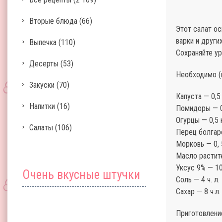
Вторые блюда
(66)
Этот салат ос
варки и други
Выпечка
(110)
Сохраняйте ур
Десерты
(53)
Необходимо (в
Закуски
(70)
Капуста — 0,5
Напитки
(16)
Помидоры — 0
Огурцы — 0,5 
Салаты
(106)
Перец болгарс
Морковь — 0, 
Масло растит
Уксус 9% — 10
Очень вкусные штучки
Соль — 4 ч. л.
Сахар — 8 ч.л.
Приготовлени