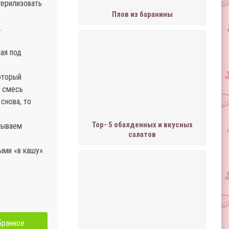
терилизовать
Плов из баранины
.
ная под
оторый
я смесь
снова, то
Тор- 5 обалденных и вкусных
тываем
салатов
ыми «в кашу».
бранное