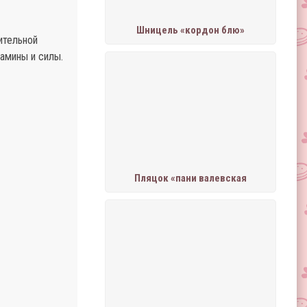
Шницель «кордон блю»
ительной
амины и силы.
Пляцок «пани валевская