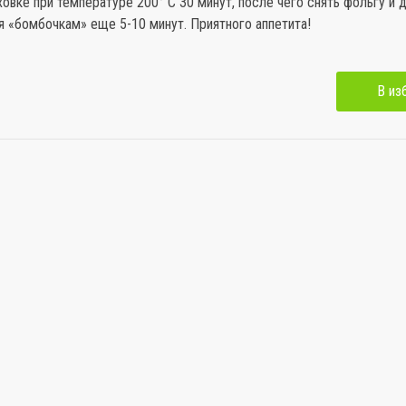
ховке при температуре 200° С 30 минут, после чего снять фольгу и 
 «бомбочкам» еще 5-10 минут. Приятного аппетита!
В из