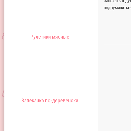
Запекать в ду
подрумяниться
Рулетики мясные
Запеканка по-деревенски