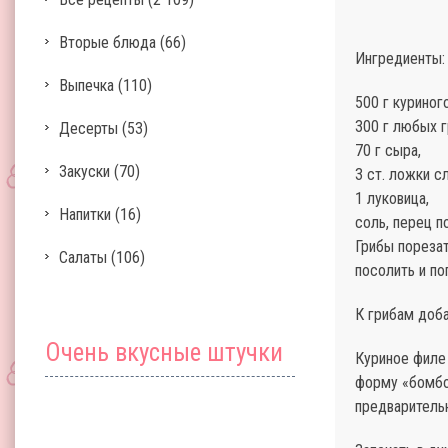
Вторые блюда
(66)
Ингредиенты:
Выпечка
(110)
500 г куриног
300 г любых г
Десерты
(53)
70 г сыра,
Закуски
(70)
3 ст. ложки с
1 луковица,
Напитки
(16)
соль, перец по
Грибы порезат
Салаты
(106)
посолить и по
К грибам доба
Очень вкусные штучки
Куриное филе 
форму «бомбоч
предваритель