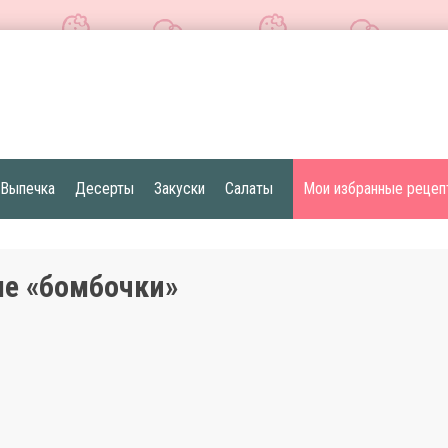
Выпечка
Десерты
Закуски
Салаты
Мои избранные рецеп
е «бомбочки»