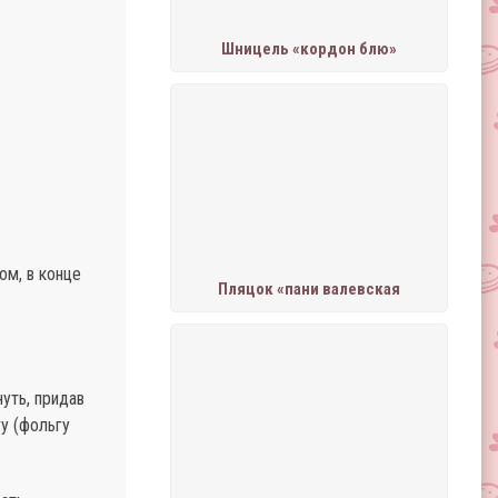
Шницель «кордон блю»
ом, в конце
Пляцок «пани валевская
уть, придав
у (фольгу