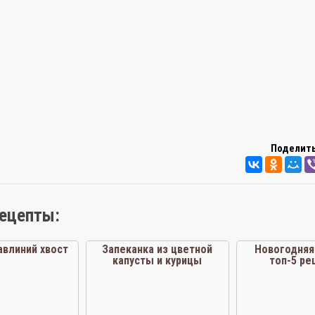
Поделить
рецепты:
авлиний хвост
Запеканка из цветной
Новогодняя
капусты и курицы
топ-5 ре