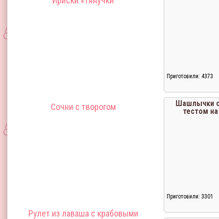
Ириски «тянучки
Приготовили: 4373
Загрузка...
Шашлычки 
Сочни с творогом
тестом н
Приготовили: 3301
Загрузка...
Рулет из лаваша с крабовыми