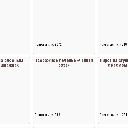
Приготовили: 3672
Приготовили: 4219
Загрузка...
Загрузка...
со слоёным
Творожное печенье «чайная
Пирог на сгу
а шпажках
роза»
с кремом
Приготовили: 3181
Приготовили: 4084
Загрузка...
Загрузка...