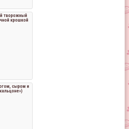
й творожный
очной крошкой
рогом, сыром и
«кальцоне»)