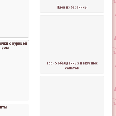
Плов из баранины
чки с курицей
ыром
Тор- 5 обалденных и вкусных
салатов
нты