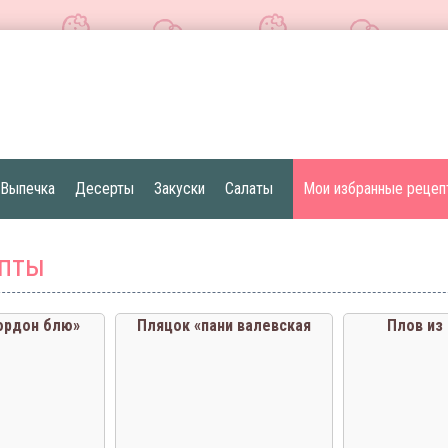
Выпечка
Десерты
Закуски
Салаты
Мои избранные рецеп
епты
ордон блю»
Пляцок «пани валевская
Плов из