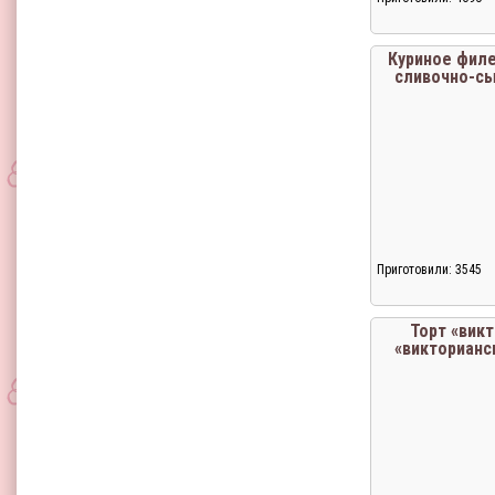
Загрузка...
Куриное филе
сливочно-с
Приготовили: 3545
Загрузка...
Торт «викт
«викторианс