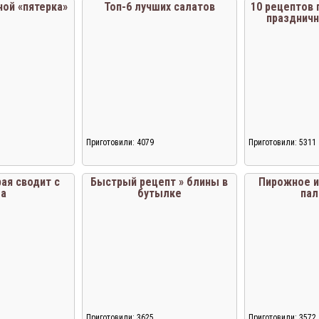
ной «пятерка»
Топ-6 лучших салатов
10 рецептов 
праздничн
Приготовили: 4079
Приготовили: 5311
Загрузка...
Загрузка...
ая сводит с
Быстрый рецепт » блины в
Пирожное и
ма
бутылке
пал
Приготовили: 3625
Приготовили: 3572