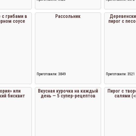
Загрузка...
Загрузка...
 с грибами в
Рассольник
Деревенски
ырном соусе
пирог с пес
Приготовили: 3849
Приготовили: 3521
Загрузка...
Загрузка...
ория» или
Вкусная курочка на каждый
Пирог с тво
кий бисквит
день — 5 супер-рецептов
салями (