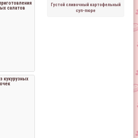
приготовления
Густой сливочный картофельный
ых салатов
суп-пюре
з кукурузных
очек