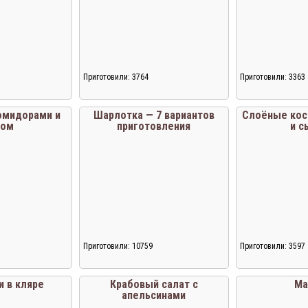
Приготовили: 3764
Приготовили: 3363
помидорами и
Шарлотка — 7 вариантов
Слоёные коси
ром
приготовления
и с
Приготовили: 10759
Приготовили: 3597
Загрузка...
Загрузка...
 в кляре
Крабовый салат с
Ма
апельсинами