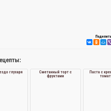
Поделить
рецепты:
ездо глухаря
Сметанный торт с
Паста с кре
фруктами
томат