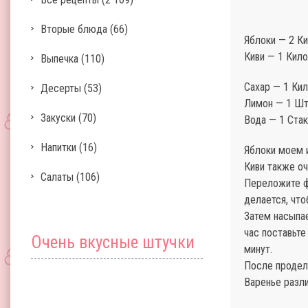
Вторые блюда
(66)
Яблоки — 2 К
Киви — 1 Кил
Выпечка
(110)
Сахар — 1 Ки
Десерты
(53)
Лимон — 1 Шт
Закуски
(70)
Вода — 1 Стак
Напитки
(16)
Яблоки моем 
Киви также о
Салаты
(106)
Переложите фр
делается, что
Затем насыпае
час поставьте
Очень вкусные штучки
минут.
После продел
Варенье разл