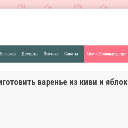
Выпечка
Десерты
Закуски
Салаты
Мои избранные рецеп
иготовить варенье из киви и яблок