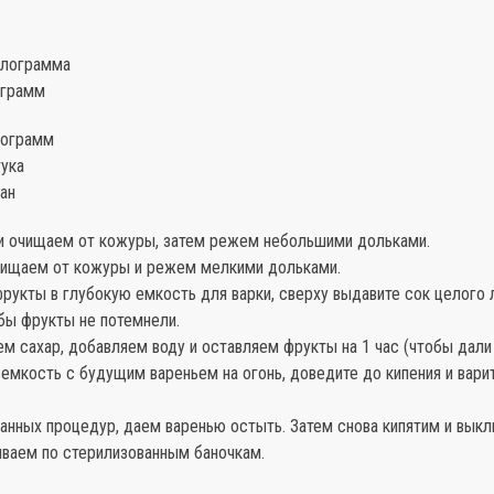
илограмма
ограмм
лограмм
ука
ан
и очищаем от кожуры, затем режем небольшими дольками.
чищаем от кожуры и режем мелкими дольками.
укты в глубокую емкость для варки, сверху выдавите сок целого 
бы фрукты не потемнели.
м сахар, добавляем воду и оставляем фрукты на 1 час (чтобы дали 
 емкость с будущим вареньем на огонь, доведите до кипения и вари
анных процедур, даем варенью остыть. Затем снова кипятим и выкл
иваем по стерилизованным баночкам.