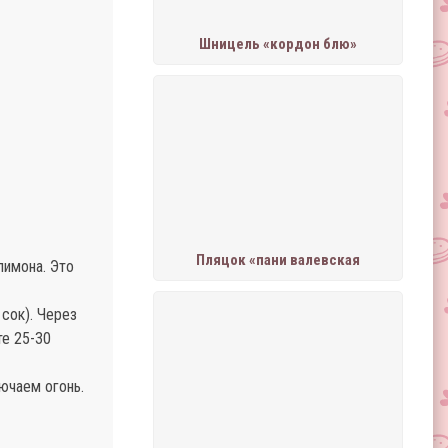
Шницель «кордон блю»
Пляцок «пани валевская
лимона. Это
сок). Через
те 25-30
ючаем огонь.