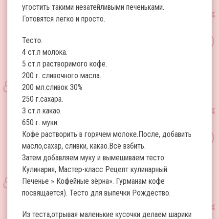
угостить такими незатейливыми печеньками.
Готовятся легко и просто.
Тесто.
4 ст.л молока.
5 ст.л растворимого кофе.
200 г. сливочного масла.
200 мл.сливок 30%
250 г.сахара.
3 ст.л какао.
650 г. муки.
Кофе растворить в горячем молоке.После, добавить
масло,сахар, сливки, какао.Всё взбить.
Затем добавляем муку и вымешиваем тесто.
Кулинария, Мастер-класс Рецепт кулинарный:
Печенье » Кофейные зёрна». Гурманам кофе
посвящается). Тесто для выпечки Рождество.
Из теста,отрывая маленькие кусочки делаем шарики