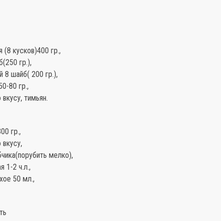
 (8 кусков)400 гр.,
(250 гр.),
 8 шайб( 200 гр.),
0-80 гр.,
 вкусу, тимьян.
00 гр.,
 вкусу,
бчика(порубить мелко),
 1-2 ч.л.,
хое 50 мл.,
ть