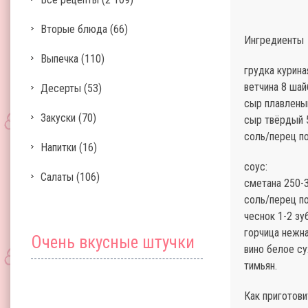
Вторые блюда
(66)
Ингредиенты
Выпечка
(110)
грудка куриная
ветчина 8 шайб
Десерты
(53)
сыр плавленый
Закуски
(70)
сыр твёрдый 5
соль/перец по
Напитки
(16)
соус:
Салаты
(106)
сметана 250-3
соль/перец по
чеснок 1-2 зу
горчица нежная
Очень вкусные штучки
вино белое су
тимьян.
Как приготови