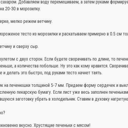
, сахаром. Добавляем воду перемешиваем, а затем руками формиру
на 20-30 в морозилку.
ерке, мелко режем ветчину.
ороженое тесто из морозилки и раскатываем примерно в 0.5 см то
тчину и сверху сыр.
улетом с двух сторон. Если будете сворачивать по длине, то пече
ньше, а количества побольше. Ну это как кому нравится. Сворачив
 и делать это быстро, под руками тесто начнет таять.
к на печенюшки толщиной 5-7 мм. Придаем форму сердечек и вык
сленную пекарскую бумагу. Если лист уже весь заполнен печеньками
вшуюся заготовку убрать в холодильник. Ставим в духовку нагретую
во?
ыкновенно вкусно. Хрустящие печеньки с мясом!