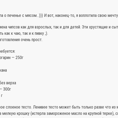
а о печенье с мясом…))) И вот, наконец-то, я воплотила свою мечту
ена чипсов как для взрослых, так и для детей. Эти хрустящие и сы
 как к чаю, так и к пивку ;).
готовления очень прост.
ребуется:
ргарин — 250г
кана
 без верха
— 300г
 г
ое слоеное тесто. Ленивее тесто может быть только разве что из м
в мелкую крошку (истерла замороженое масло на крупной терке), 