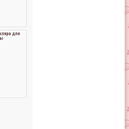
кляра для
бы