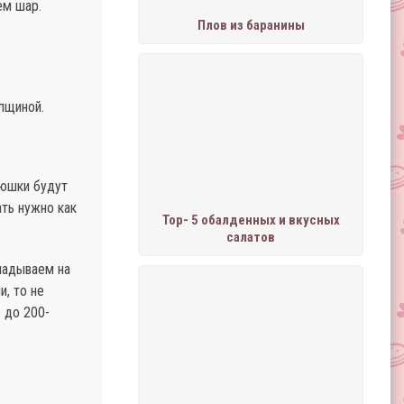
ем шар.
Плов из баранины
лщиной.
нюшки будут
ать нужно как
Тор- 5 обалденных и вкусных
салатов
ладываем на
, то не
 до 200-