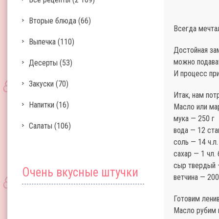
Вторые блюда
(66)
Всегда мечтал
Выпечка
(110)
Достойная зам
можно подавать
Десерты
(53)
И процесс при
Закуски
(70)
Итак, нам пот
Напитки
(16)
Масло или ма
мука — 250 г
Салаты
(106)
вода — 12 ста
соль — 14 ч.л.
сахар — 1 чл.
сыр твердый 
Очень вкусные штучки
ветчина — 200
Готовим ленив
Масло рубим 