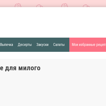
Выпечка
Десерты
Закуски
Салаты
Мои избранные рецеп
е для милого