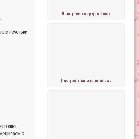
Шницель «кордон блю»
.
тные печеньки
Пляцок «пани валевская
агазина.
смешиваем с