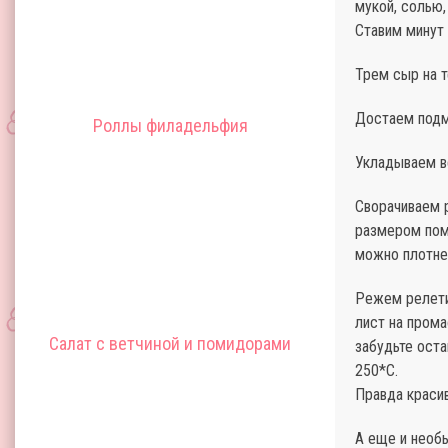
мукой, солью
Ставим минут 
Трем сыр на т
Достаем подм
Роллы филадельфия
Укладываем ве
Сворачиваем р
размером поме
можно плотнее
Режем релети
лист на прома
Салат с ветчиной и помидорами
забудьте оста
250*С.
Правда краси
А еще и необ