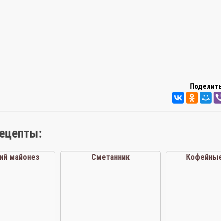
Поделить
рецепты:
ий майонез
Сметанник
Кофейные