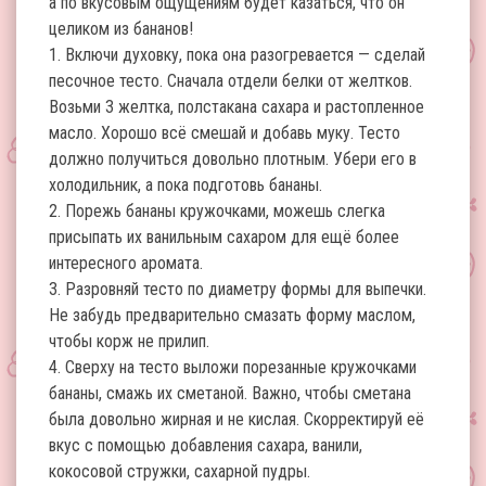
а по вкусовым ощущениям будет казаться, что он
целиком из бананов!
1. Включи духовку, пока она разогревается — сделай
песочное тесто. Сначала отдели белки от желтков.
Возьми 3 желтка, полстакана сахара и растопленное
масло. Хорошо всё смешай и добавь муку. Тесто
должно получиться довольно плотным. Убери его в
холодильник, а пока подготовь бананы.
2. Порежь бананы кружочками, можешь слегка
присыпать их ванильным сахаром для ещё более
интересного аромата.
3. Разровняй тесто по диаметру формы для выпечки.
Не забудь предварительно смазать форму маслом,
чтобы корж не прилип.
4. Сверху на тесто выложи порезанные кружочками
бананы, смажь их сметаной. Важно, чтобы сметана
была довольно жирная и не кислая. Скорректируй её
вкус с помощью добавления сахара, ванили,
кокосовой стружки, сахарной пудры.