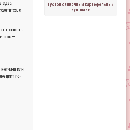
в едва
Густой сливочный картофельный
хватится, а
суп-пюре
 готовность
желток –
 ветчина или
енедикт по-