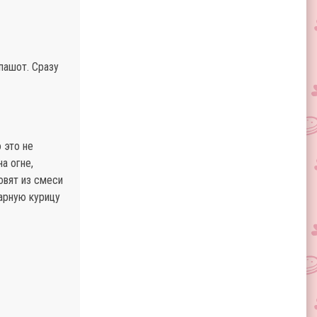
пашот. Сразу
 это не
а огне,
овят из смеси
варную курицу