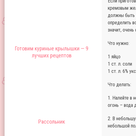
Если приготов
кремовым жел
должны быть о
определить во
значит, очень
Что нужно:
Готовим куриные крылышки — 9
лучших рецептов
1 яйцо
1 ст. л. соли
1 ст. л. 6% ук
Что делать:
1. Налейте в 
огонь – вода 
2. В небольшу
Рассольник
небольшой по