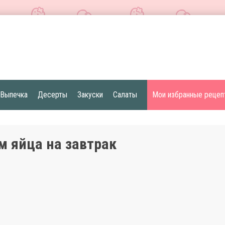
Выпечка
Десерты
Закуски
Салаты
Мои избранные рецеп
м яйца на завтрак