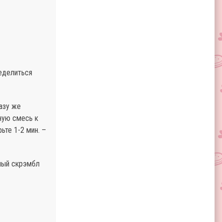
ределиться
азу же
ную смесь к
ьте 1-2 мин. –
дный скрэмбл