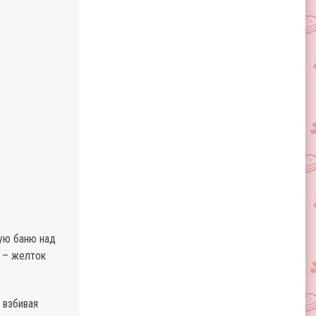
ную баню над
о – желток
 взбивая