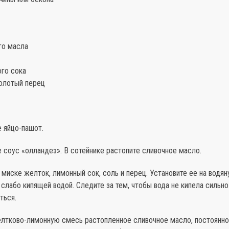
го масла
ого сока
олотый перец
е яйцо-пашот.
е соус «олландез». В сотейнике растопите сливочное масло.
 миске желток, лимонный сок, соль и перец. Установите ее на водя
слабо кипящей водой. Следите за тем, чтобы вода не кипела сильн
ться.
желтково-лимонную смесь растопленное сливочное масло, постоянно