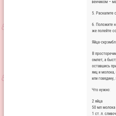
венчиком – ма
5. Раскалите 
6. Положите н
же полейте с
Яйца-скрэмбл
В просторечии
омлет, а быст
оставшись пр
яиц и молока,
или говядину,
Что нужно:
2 яйца
50 мл молока
1 ст. л. слив