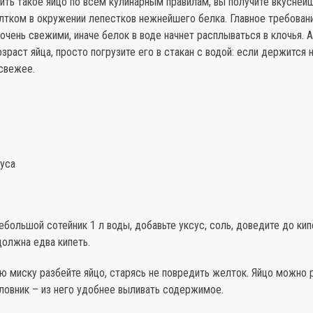
ить такое яйцо по всем кулинарным правилам, вы получите вкусне
тком в окружении лепестков нежнейшего белка. Главное требовани
чень свежими, иначе белок в воде начнет расплываться в клочья. 
зраст яйца, просто погрузите его в стакан с водой: если держится н
 свежее.
суса
небольшой сотейник 1 л воды, добавьте уксус, соль, доведите до кип
должна едва кипеть.
ю миску разбейте яйцо, старясь не повредить желток. Яйцо можно р
ловник – из него удобнее выливать содержимое.