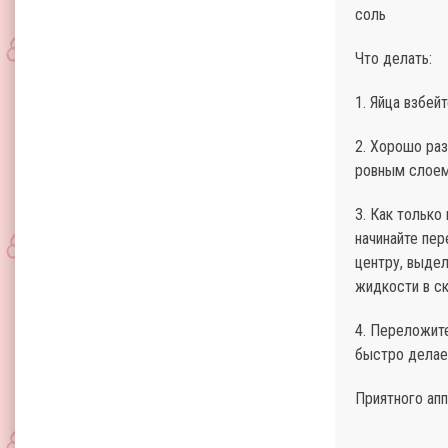
соль
Что делать:
1. Яйца взбей
2. Хорошо ра
ровным слоем
3. Как только
начинайте пе
центру, выдел
жидкости в с
4. Переложите
быстро делае
Приятного апп