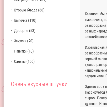
Вторые блюда
(66)
Казалось бы, 
«мешочек», по
Выпечка
(110)
разнообразия 
Десерты
(53)
разных народо
незатейливог
Закуски
(70)
Израильская я
Напитки
(16)
разнообразных
горячей сково
Салаты
(106)
«уэвос ранчер
национальным 
перцев чили.
Очень вкусные штучки
Однако всех п
Пассируется л
сыром. Повер
духовке. И то