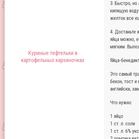
3. Быстро, но
кипящую воду.
желток все е
4. Достаньте
яйца можно, е
мягким. Вылож
Куриные тефтельки в
картофельных карзиночках
Яйца-бенедикт
Это самый тра
бекон, тост и
английски, за
Что нужно:
1 яйцо
1 ст. л. соли
1 ст. л. 6% ук
2 ломтика вет