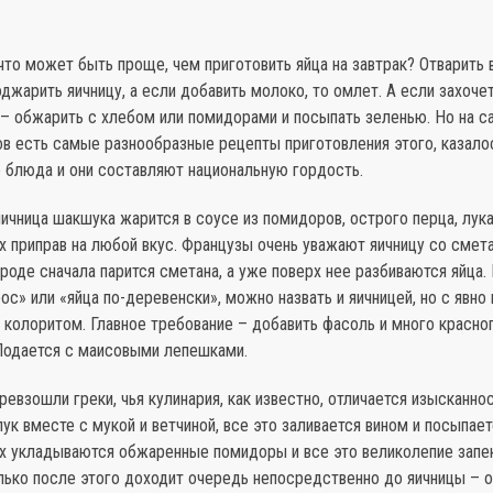
что может быть проще, чем приготовить яйца на завтрак? Отварить 
джарить яичницу, а если добавить молоко, то омлет. А если захоче
– обжарить с хлебом или помидорами и посыпать зеленью. Но на с
в есть самые разнообразные рецепты приготовления этого, казало
о блюда и они составляют национальную гордость.
ичница шакшука жарится в соусе из помидоров, острого перца, лук
 приправ на любой вкус. Французы очень уважают яичницу со смета
роде сначала парится сметана, а уже поверх нее разбиваются яйца.
ос» или «яйца по-деревенски», можно назвать и яичницей, но с явн
колоритом. Главное требование – добавить фасоль и много красног
 Подается с маисовыми лепешками.
ревзошли греки, чья кулинария, как известно, отличается изысканно
ук вместе с мукой и ветчиной, все это заливается вином и посыпае
х укладываются обжаренные помидоры и все это великолепие запек
лько после этого доходит очередь непосредственно до яичницы – о