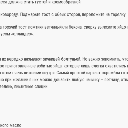
сса должна стать густой и кремообразной.
сковороду. Поджарьте тост с обеих сторон, переложите на тарелку.
а горячий тост ломтики ветчины/или бекона, сверху выложите яйцо-
оусом «олландез».
.
 их нередко называют яичницей-болтуньей. Но важно запомнить, что
ро приготовленные взбитые яйца, которые лишь слегка схватились н
и этом очень нежными внутри. Самый простой вариант скрэмбла гот
 но при желании в них можно добавить любую начинку – ветчину, от
 зелень, пикантные специи.
очного масло