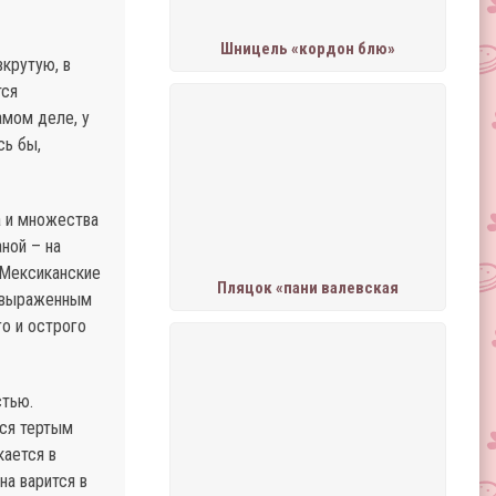
Шницель «кордон блю»
вкрутую, в
тся
амом деле, у
сь бы,
а и множества
ной – на
 Мексиканские
Пляцок «пани валевская
о выраженным
о и острого
стью.
тся тертым
ается в
на варится в