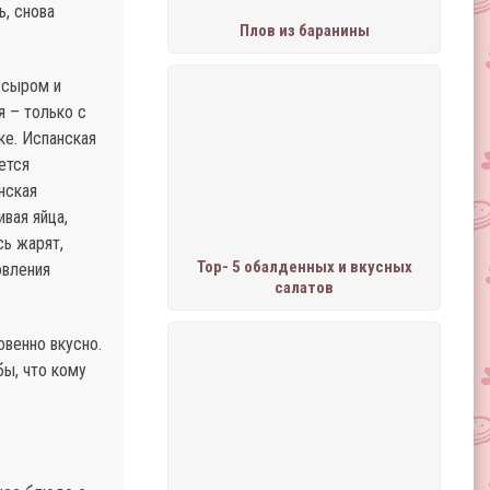
ь, снова
Плов из баранины
 сыром и
я – только с
ке. Испанская
ется
нская
вая яйца,
сь жарят,
Тор- 5 обалденных и вкусных
овления
салатов
овенно вкусно.
бы, что кому