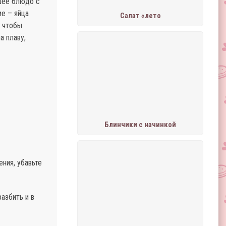
йшее блюдо с
е – яйца
Салат «лето
А чтобы
а плаву,
Блинчики с начинкой
ения, убавьте
азбить и в