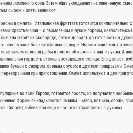
ением лимонного сока. Затем яйца укладывают на запеченную смес
тым сыром и опять запекают.
ересны и омлеты. Итальянская фриттата готовится исключительно с
ками: крестьянская – с пармезаном и луком пореем, неаполитанска
 сначала жарят на сковороде, потом доводят до готовности в духов
сто невозможна без картофельного пюре. Норвежский омлет отлича
 сочетанием соленой рыбы и слегка обжаренных яиц с луком. А япо
ациональная гордость страны восходящего солнца. Его делают, взби
ивая бульон с сахаром, соевым соусом и другими приправами. Сме
 переворачивая при приготовлении. Омлет используют и для пригот
опулярные во всей Европе, готовятся просто, но получается необыкн
ционные формы выкладывается начинка – мясо, ветчина, овощи, гри
ся. Сверху разбивается яйцо и все это отправляется в духовку.