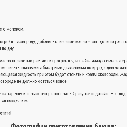
те с молоком.
зогрейте сковороду, добавьте сливочное масло – оно должно расп
 по дну.
 масло полностью растает и прогреется, вылейте яичную смесь и ср
ремешивать плавными и быстрыми движениями по кругу, сдвигая яич
яющаяся жидкость при этом будет стекать к краям сковороды. Жар
ковороде не должно остаться вовсе.
 на тарелку и только теперь посолите. Сразу же подавайте – холо
тся невкусным.
етита!
Фотографии приготовления блюда: