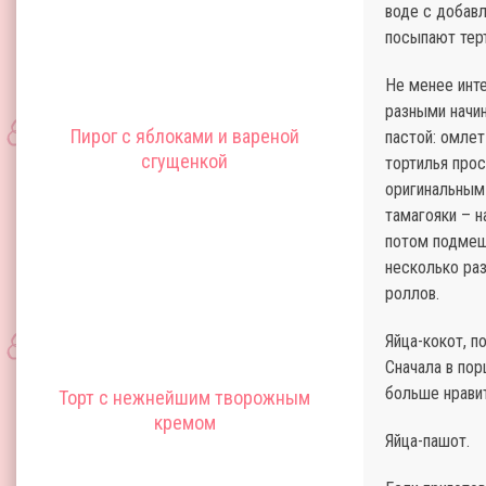
воде с добавл
посыпают тер
Не менее инт
разными начин
Пирог с яблоками и вареной
пастой: омлет
сгущенкой
тортилья про
оригинальным
тамагояки – н
потом подмеш
несколько раз
роллов.
Яйца-кокот, п
Сначала в пор
больше нравит
Торт с нежнейшим творожным
кремом
Яйца-пашот.