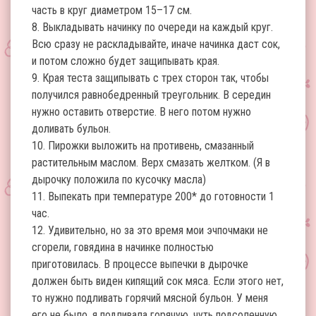
часть в круг диаметром 15–17 см.
8. Выкладывать начинку по очереди на каждый круг.
Всю сразу не раскладывайте, иначе начинка даст сок,
и потом сложно будет защипывать края.
9. Края теста защипывать с трех сторон так, чтобы
получился равнобедренный треугольник. В середин
нужно оставить отверстие. В него потом нужно
доливать бульон.
10. Пирожки выложить на противень, смазанный
растительным маслом. Верх смазать желтком. (Я в
дырочку положила по кусочку масла)
11. Выпекать при температуре 200* до готовности 1
час.
12. Удивительно, но за это время мои эчпочмаки не
сгорели, говядина в начинке полностью
приготовилась. В процессе выпечки в дырочке
должен быть виден кипящий сок мяса. Если этого нет,
то нужно подливать горячий мясной бульон. У меня
его не было, я подливала горячую, чуть подсоленную,