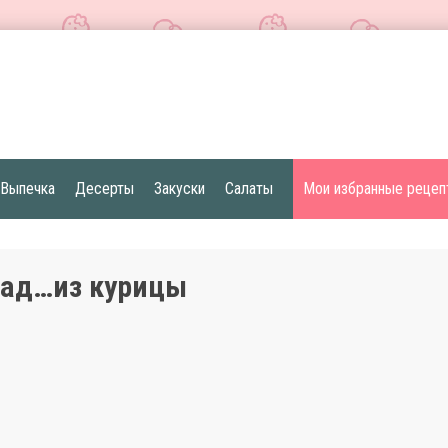
Выпечка
Десерты
Закуски
Салаты
Мои избранные рецеп
над…из курицы