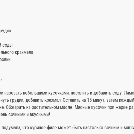
грудок
ой соды
фельного крахмала
ровки
е:
ки нарезать небольшими кусочками, посолить и добавить соду. Ли
уть грудки, добавить крахмал. Оставить на 15 минут, затем кажды
ке. Обжарить на растительном масле. Мясные кусочки при жарке ра
чень сочными и вкусными!
 подумала, что куриное филе может быть настолько сочным и мягк