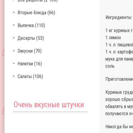
Вторые блюда
(66)
Ингредиенты:
Выпечка
(110)
1 кг куриных 
1 лимон
Десерты
(53)
1 ч. л. пищев
Закуски
(70)
1 ч. л. карто
мука для пани
Напитки
(16)
соль
Салаты
(106)
Приготовлени
Куриные груд
хорошо сбрызн
Очень вкусные штучки
обвалять в му
получаются о
Никогда бы не