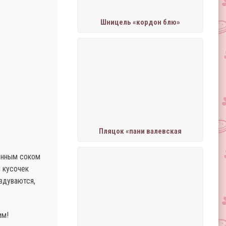
Шницель «кордон блю»
Пляцок «пани валевская
монным соком
й кусочек
здуваются,
им!