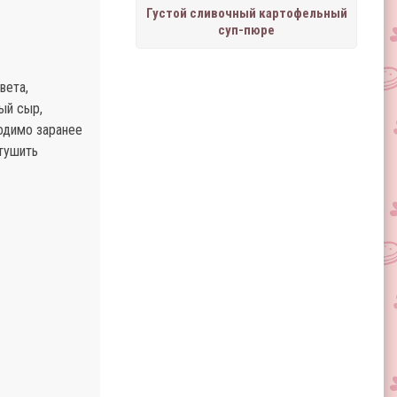
Густой сливочный картофельный
суп-пюре
вета,
ый сыр,
одимо заранее
отушить