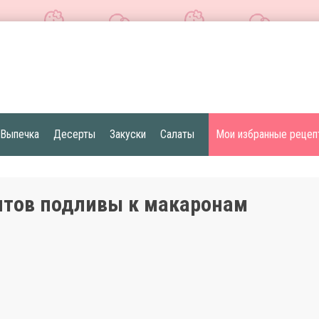
Выпечка
Десерты
Закуски
Салаты
Мои избранные рецеп
птов подливы к макаронам