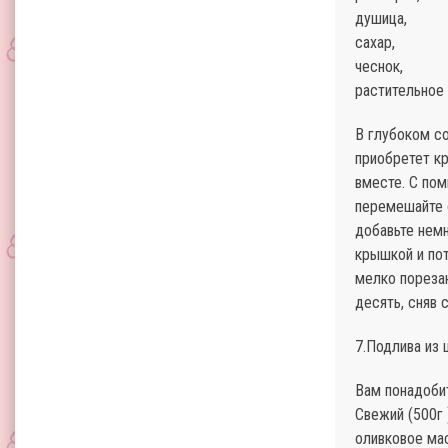
душица,
сахар,
чеснок,
растительное
В глубоком со
приобретет кр
вместе. С пом
перемешайте с
добавьте немн
крышкой и пот
мелко порезан
десять, сняв с
7.Подлива из 
Вам понадоби
Свежий (500г 
оливковое ма