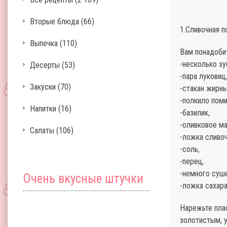
Вторые блюда
(66)
1.Сливочная 
Выпечка
(110)
Вам понадоби
-несколько зу
Десерты
(53)
-пара луковиц,
Закуски
(70)
-стакан жирны
-полкило пом
Напитки
(16)
-базилик,
-оливковое ма
Салаты
(106)
-ложка сливоч
-соль,
-перец,
-немного суш
Очень вкусные штучки
-ложка сахара
Нарежьте плас
золотистым, у