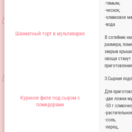
-тимьян,
-чеснок,
-оливковое ма
-вода.
Шахматный торт в мультиварке
В сотейник на
размера, поме
закрыв крышко
овощи станут 
приготовления
3.Сырная под
Для приготов
Куриное филе под сыром с
-две ложки му
помидорами
-50 г сливочн
-растительное
-соль,
-перец,