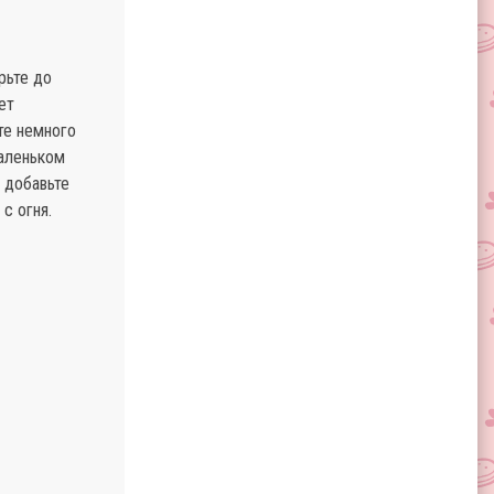
рьте до
ет
те немного
маленьком
, добавьте
с огня.