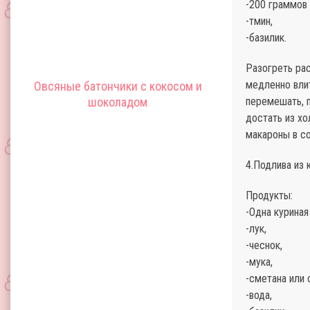
-200 граммов 
-тмин,
-базилик.
Разогреть рас
медленно влит
Овсяные батончики с кокосом и
шоколадом
перемешать, 
достать из хо
макароны в со
4.Подлива из 
Продукты:
-Одна куриная
-лук,
-чеснок,
-мука,
-сметана или 
-вода,