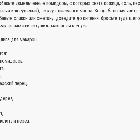
обавьте измельченные помидоры, с которых снята кожица, соль, пер
анный или сушеный), ложку сливочного масла. Когда большая часть
бавьте сливки или сметану, доведите до кипения, бросьте туда щеп
макаронам или потушите макароны в соусе.
длива для макарон
тся:
 помидоров,
та,
,
арский перец,
ьдерея,
т,
молотый перец,