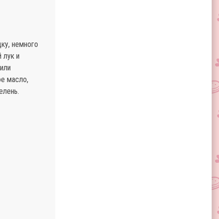
ку, немного
 лук и
 или
ое масло,
елень.