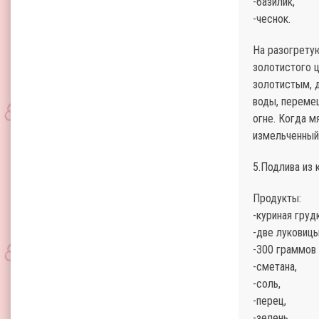
-базилик,
-чеснок.
На разогрету
золотистого ц
золотистым, д
воды, перемеш
огне. Когда м
измельченный 
5.Подлива из 
Продукты:
-куриная груд
-две луковицы
-300 граммов
-сметана,
-соль,
-перец,
-зелень,