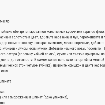
 масло.
тейнике обжарьте нарезанное маленькими кусочками куриное филе,
асивый золотистый цвет, добавьте нарезанный лук, перемешайте и 
идор снимите кожицу, ошпарив кипятком, мелко порежьте, добавьте 
 курицей и луком, если нужно. Добавьте немного воды, посолите. П
ого сахара (половину чайной ложки), сухие или свежие приправы, н
ушите до готовности. В самом конце положите натертый на мелкой 
ный чеснок (три-четыре зубчика), накройте крышкой и дайте настоя
 огня.
шпината
тся:
) или замороженный шпинат (одна упаковка),
сло,