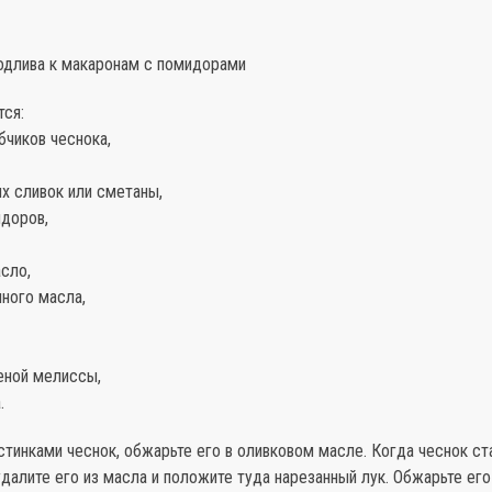
подлива к макаронам с помидорами
тся:
бчиков чеснока,
х сливок или сметаны,
идоров,
сло,
ного масла,
еной мелиссы,
.
тинками чеснок, обжарьте его в оливковом масле. Когда чеснок ст
далите его из масла и положите туда нарезанный лук. Обжарьте его