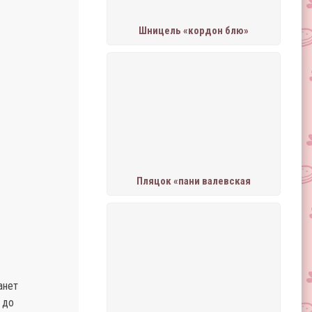
Шницель «кордон блю»
Пляцок «пани валевская
анет
 до