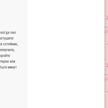
 когда оно
потушите
в сотейник,
оперчите,
акройте
терке или
ться минут