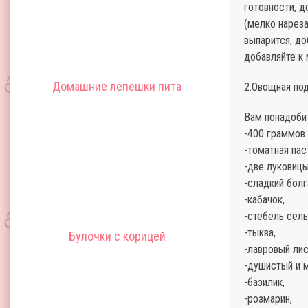
готовности, д
(мелко нарез
выпарится, до
добавляйте к 
Домашние лепешки пита
2.Овощная по
Вам понадоби
-400 граммов
-томатная пас
-две луковицы
-сладкий болг
-кабачок,
-стебель сел
-тыква,
Булочки с корицей
-лавровый лис
-душистый и 
-базилик,
-розмарин,