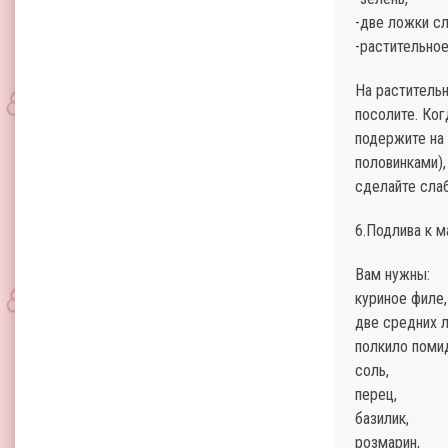
-две ложки сл
-растительное
На раститель
посолите. Ког
подержите на
половинками),
сделайте слаб
6.Подлива к 
Вам нужны:
куриное филе,
две средних 
полкило поми
соль,
перец,
базилик,
розмарин,