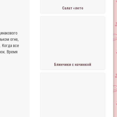
Салат «лето
динакового
ньком огне,
. Когда все
нок. Время
Блинчики с начинкой