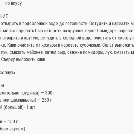
 — по вкусу.
НИЕ:
отварить в подсоленной воде до готовности. Остудить и нарезать 
ук мелко порезать.Сыр натереть на крупной терке.Помидоры нареза
а отварить в крутую, остудить в холодной воде, очистить от скорлуп
рке. Киви очистить от кожуры и нарезать кусочками. Салат выложит
 лук, смазать майонез, затем сыр, свежие помидоры, лук, смазать 
. Сверху выложить киви.
дсолнух»
Ы:
елательно грудинка) — 300 г
а или шампиньоны) — 250 г
й (большой)- 1 шт.
.
й — 150 г
юбым вкусом)