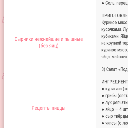
● Соль, перец
ПРИГОТОВЛЕ
Куриное мясо 
кусочками. Л
кубиками. Яйц
Сырники нежнейшие и пышные
на крупной те
(без яиц)
куриное мясо,
яйца, майонез
3) Салат «По
ИНГРЕДИЕНТ
● курятина (ж
● грибы (опят
● лук репчаты
Рецепты пиццы
● яйцо — 4 шт
● сыр твёрды
● чипсы (с л