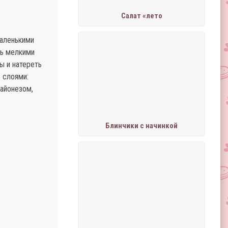
Салат «лето
маленькими
ть мелкими
ы и натереть
ь слоями:
майонезом,
Блинчики с начинкой