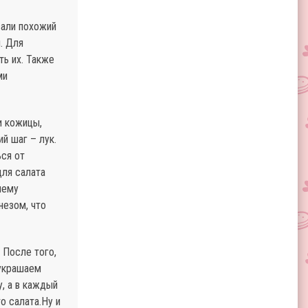
вали похожий
. Для
ть их. Также
ми
и кожицы,
й шаг – лук.
ься от
для салата
шему
незом, что
 После того,
 украшаем
, а в каждый
о салата.Ну и