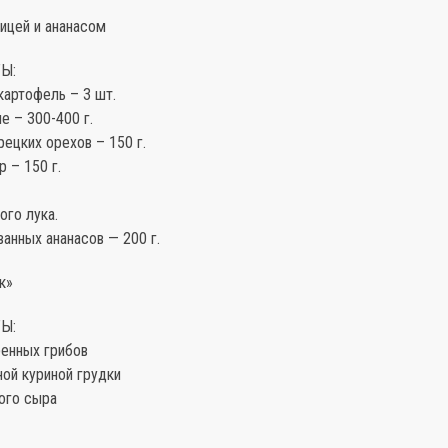
рицей и ананасом
Ы:
картофель – 3 шт.
е – 300-400 г.
рецких орехов – 150 г.
 – 150 г.
ого лука.
анных ананасов — 200 г.
к»
Ы:
ренных грибов
ной куриной грудки
ого сыра