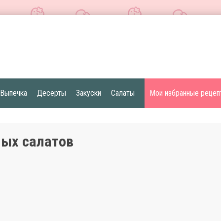
Выпечка
Десерты
Закуски
Салаты
Мои избранные рецеп
ных салатов