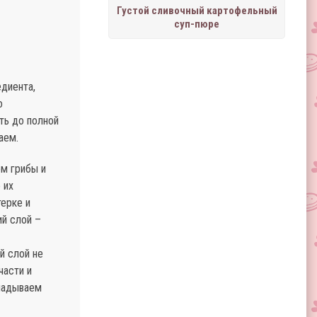
Густой сливочный картофельный
суп-пюре
едиента,
о
ть до полной
аем.
ем грибы и
 их
терке и
й слой –
й слой не
части и
кладываем