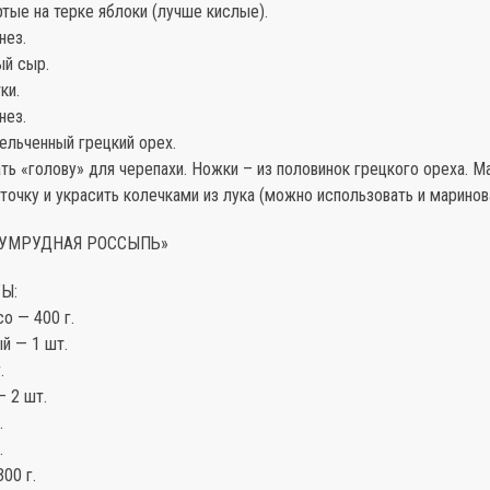
ртые на терке яблоки (лучше кислые).
нез.
ый сыр.
ки.
нез.
ельченный грецкий орех.
ть «голову» для черепахи. Ножки – из половинок грецкого ореха. 
точку и украсить колечками из лука (можно использовать и маринов
ИЗУМРУДНАЯ РОССЫПЬ»
Ы:
о — 400 г.
й — 1 шт.
.
 2 шт.
.
.
00 г.