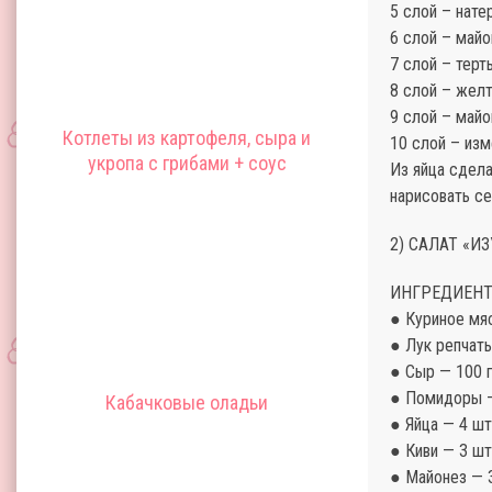
5 слой – нате
6 слой – майо
7 слой – терт
8 слой – желт
9 слой – майо
Котлеты из картофеля, сыра и
10 слой – изм
укропа с грибами + соус
Из яйца сдела
нарисовать се
2) САЛАТ «
ИНГРЕДИЕНТ
● Куриное мяс
● Лук репчаты
● Сыр — 100 г
● Помидоры —
Кабачковые оладьи
● Яйца — 4 шт
● Киви — 3 шт
● Майонез — 3