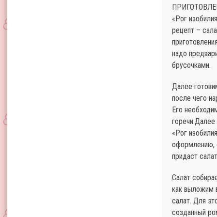
ПРИГОТОВЛЕ
«Рог изобили
рецепт – сал
приготовления
надо предвари
брусочками.
Далее готовим
после чего на
Его необходим
горечи.Далее
«Рог изобили
оформлению, 
придаст салат
Салат собирае
как выложим 
салат. Для э
созданный ром