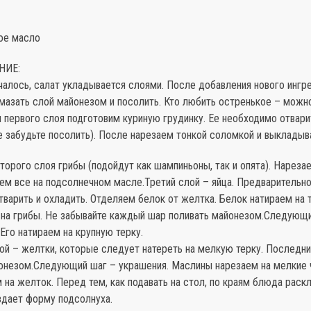
ое масло
НИЕ:
алось, салат укладывается слоями. После добавления нового ингр
мазать слой майонезом и посолить. Кто любить остренькое – можн
 первого слоя подготовим куриную грудинку. Ее необходимо отвари
е забудьте посолить). После нарезаем тонкой соломкой и выкладыв
торого слоя грибы (подойдут как шампиньоны, так и опята). Нареза
ем все на подсолнечном масле.Третий слой – яйца. Предварительно
варить и охладить. Отделяем белок от желтка. Белок натираем на 
на грибы. Не забывайте каждый шар поливать майонезом.Следующи
Его натираем на крупную терку.
ой – желтки, которые следует натереть на мелкую терку. Последни
онезом.Следующий шаг – украшения. Маслины нарезаем на мелкие 
на желток. Перед тем, как подавать на стол, по краям блюда рас
здает форму подсолнуха.