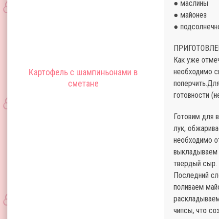
● маслины
● майонез
● подсолнечн
ПРИГОТОВЛЕ
Как уже отмеч
Картофель с шампиньонами в
необходимо с
сметане
поперчить.Для
готовности (н
Готовим для в
лук, обжарива
необходимо от
выкладываем 
твердый сыр. 
Последний сл
поливаем май
раскладываем 
чипсы, что со