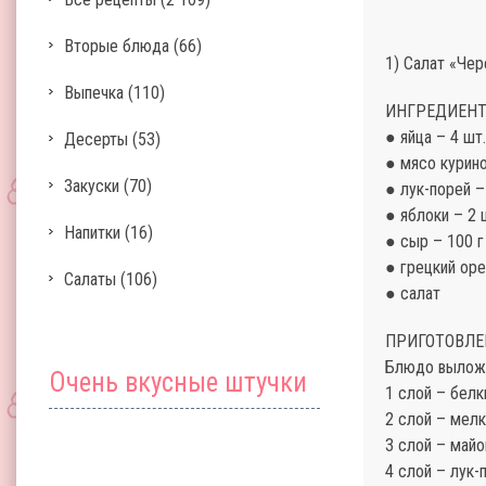
Вторые блюда
(66)
1) Салат «Чер
Выпечка
(110)
ИНГРЕДИЕНТ
● яйца – 4 шт.
Десерты
(53)
● мясо курино
Закуски
(70)
● лук-порей –
● яблоки – 2 
Напитки
(16)
● сыр – 100 г
● грецкий оре
Салаты
(106)
● салат
ПРИГОТОВЛЕ
Блюдо выложи
Очень вкусные штучки
1 слой – белк
2 слой – мелк
3 слой – майо
4 слой – лук-