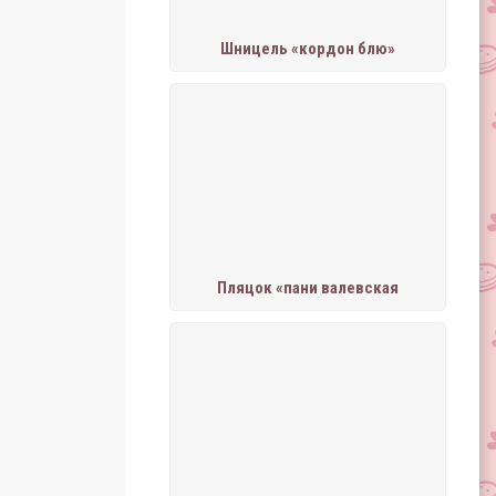
Шницель «кордон блю»
Пляцок «пани валевская