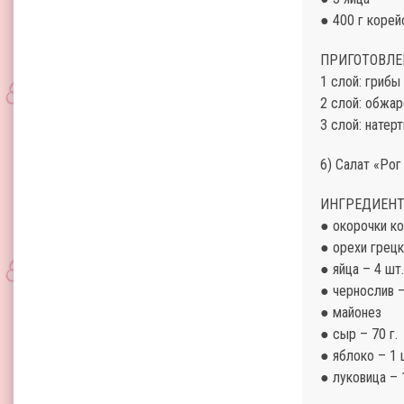
● 400 г коре
ПРИГОТОВЛЕ
1 слой: грибы
2 слой: обжар
3 слой: натер
6) Салат «Рог
ИНГРЕДИЕНТ
● окорочки ко
● орехи грецк
● яйца – 4 шт.
● чернослив –
● майонез
● сыр – 70 г.
● яблоко – 1 
● луковица – 