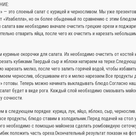
НИЕ:
я» — это слоеный салат с курицей и черносливом. Мы уже презенто
ат «Изабелла», но он более обыденный по сравнению с этим блюдом
 салата вам необходимо вначале очистить грецкие орехи и поджари
тельно отварить яйца, после чего их очистить и нарезать небольши
 куриные окорочки для салата. Их необходимо очистить от костей 
резать кубиками.Твердый сыр и яблоки натираем на терке.Следующи
о нарезать мелко, после чего залить горячей водой, чтобы избавит
 моем чернослив, обсушиваем его и мелко нарезаем.Все продукты 
я» готовы. Теперь можно начинать выкладывать блюдо.Согласно на
салат будет в виде рога. Каждый слой необходимо смазывать майо
у сочности.
м в следующем порядке: курица, лук, яйцо, яблоко, сыр, чернослив.
все продукты, блюдо ставим в холодильник.Перед подачей на стол
того необходимо с помощью майонеза сделать ромбовидную сеточку
бик положить часть ореха.Окончательный результат показан на фот