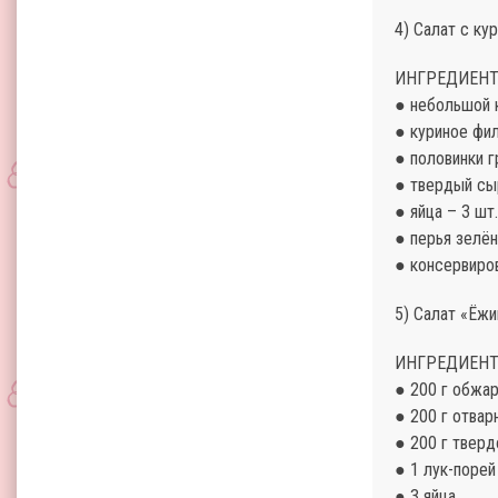
4) Салат с ку
ИНГРЕДИЕНТ
● небольшой 
● куриное фил
● половинки г
● твердый сыр
● яйца – 3 шт.
● перья зелён
● консервиров
5) Салат «Ёжи
ИНГРЕДИЕНТ
● 200 г обжа
● 200 г отвар
● 200 г тверд
● 1 лук-порей
● 3 яйца