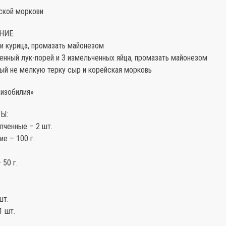
йской моркови
НИЕ:
 и курица, промазать майонезом
енный лук-порей и 3 измельченных яйца, промазать майонезом
тый не мелкую терку сыр и корейская морковь
 изобилия»
Ы:
пченные – 2 шт.
ие – 100 г.
 50 г.
шт.
1 шт.