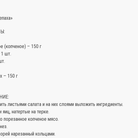
епаха»
Ы:
е (копченое) – 150 г
 1 шт.
шт.
х – 150 г
НИЕ:
ть листьями салата и на них слоями выложить ингредиенты.
и яиц, натертые на терке.
о порезанное копченое мясо.
нез.
порей нарезанный кольцами.