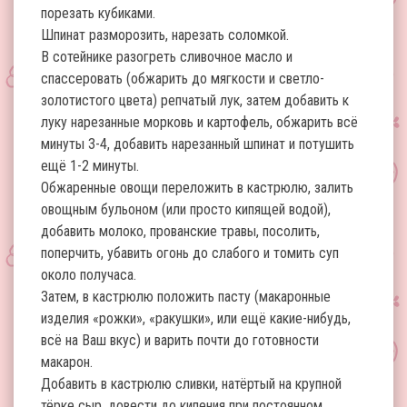
порезать кубиками.
Шпинат разморозить, нарезать соломкой.
В сотейнике разогреть сливочное масло и
спассеровать (обжарить до мягкости и светло-
золотистого цвета) репчатый лук, затем добавить к
луку нарезанные морковь и картофель, обжарить всё
минуты 3-4, добавить нарезанный шпинат и потушить
ещё 1-2 минуты.
Обжаренные овощи переложить в кастрюлю, залить
овощным бульоном (или просто кипящей водой),
добавить молоко, прованские травы, посолить,
поперчить, убавить огонь до слабого и томить суп
около получаса.
Затем, в кастрюлю положить пасту (макаронные
изделия «рожки», «ракушки», или ещё какие-нибудь,
всё на Ваш вкус) и варить почти до готовности
макарон.
Добавить в кастрюлю сливки, натёртый на крупной
тёрке сыр, довести до кипения при постоянном