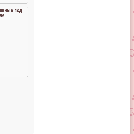
ивные под
ом