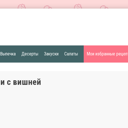
Выпечка
Десерты
Закуски
Салаты
Мои избранные рецеп
и с вишней