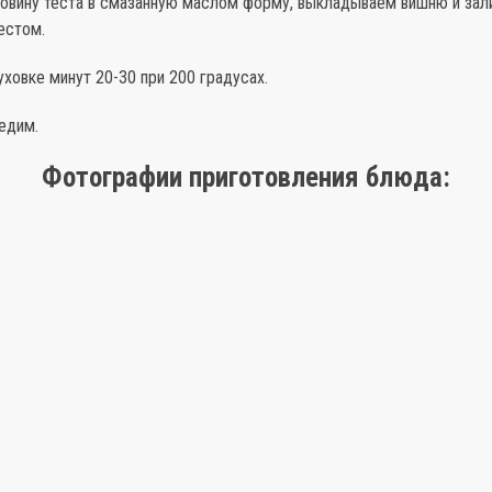
овину теста в смазанную маслом форму, выкладываем вишню и зал
естом.
ховке минут 20-30 при 200 градусах.
едим.
Фотографии приготовления блюда: