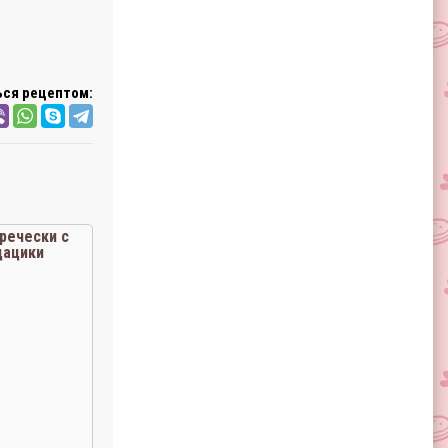
ся рецептом:
речески с
цацики