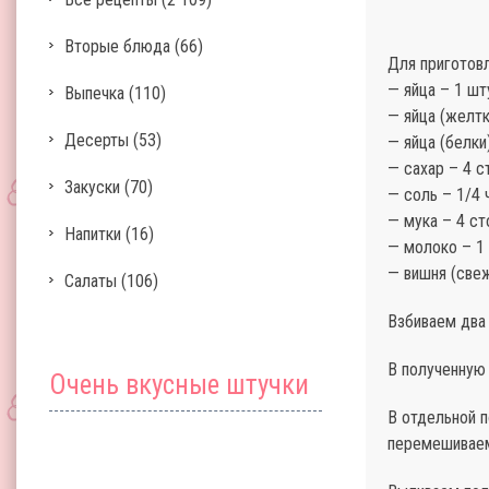
Вторые блюда
(66)
Для приготовл
— яйца – 1 шт
Выпечка
(110)
— яйца (желтк
Десерты
(53)
— яйца (белки
— сахар – 4 с
Закуски
(70)
— соль – 1/4 
— мука – 4 с
Напитки
(16)
— молоко – 1 
— вишня (свеж
Салаты
(106)
Взбиваем два 
В полученную
Очень вкусные штучки
В отдельной п
перемешивае