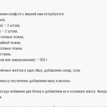
ения клафути с вишней нам потребуется:
ука,
и) – 2 штуки,
) – 2 штуки,
толовые ложки,
чайной ложки,
толовые ложки,
стакан,
ая или замороженная) – 500 г.
яичных желтка и одно яйцо, добавляем сахар, соль.
 массу постепенно добавляем муку и молоко.
осуде взбиваем два белка и добавляем их в основную массу. Аккур
м.