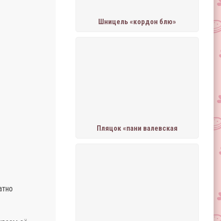
Шницель «кордон блю»
Пляцок «пани валевская
атно