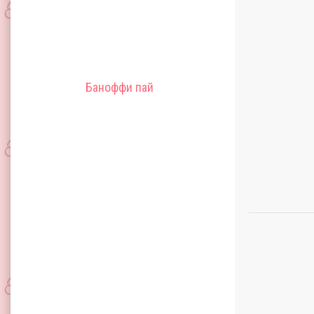
Баноффи пай