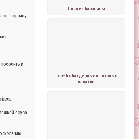
Плов из баранины
ное, горчицу,
ния.
 посолить и
Тор- 5 обалденных и вкусных
салатов
офель.
 ложкой соуса
По желанию