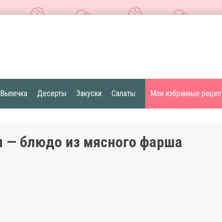
Выпечка
Десерты
Закуски
Салаты
Мои избранные рецеп
 — блюдо из мясного фарша