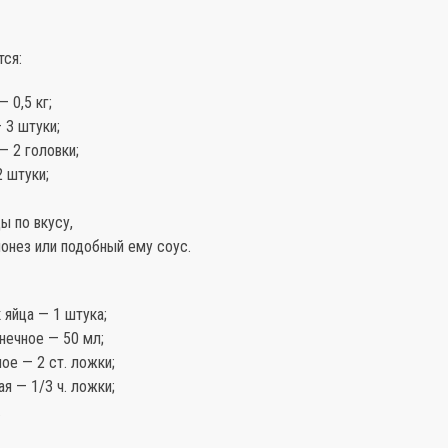
тся:
 0,5 кг;
 3 штуки;
— 2 головки;
 штуки;
ы по вкусу,
онез или подобный ему соус.
яйца — 1 штука;
нечное — 50 мл;
ое — 2 ст. ложки;
ая — 1/3 ч. ложки;
.