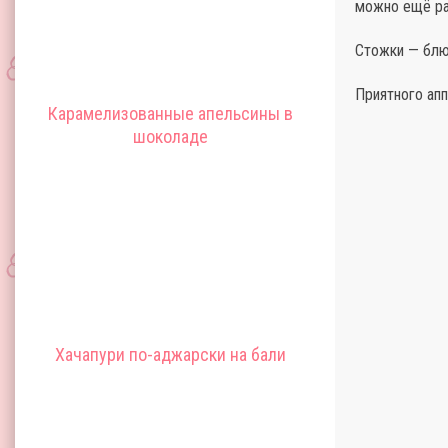
можно ещё ра
Стожки — блю
Приятного апп
Карамелизованные апельсины в
шоколаде
Хачапури по-аджарски на бали