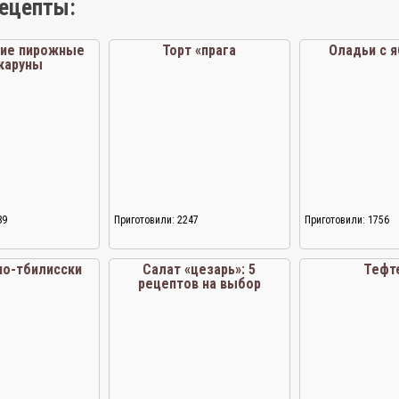
рецепты:
кие пирожные
Торт «прага
Оладьи с 
каруны
89
Приготовили: 2247
Приготовили: 1756
по-тбилисски
Салат «цезарь»: 5
Тефт
рецептов на выбор