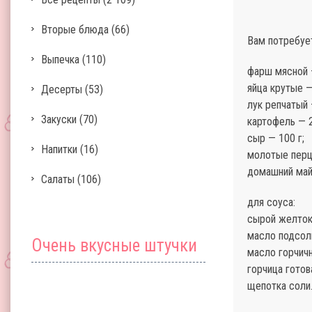
Вторые блюда
(66)
Вам потребуе
Выпечка
(110)
фарш мясной —
яйца крутые —
Десерты
(53)
лук репчатый 
Закуски
(70)
картофель — 2
сыр — 100 г;
Напитки
(16)
молотые перц
домашний май
Салаты
(106)
для соуса:
сырой желток 
масло подсол
Очень вкусные штучки
масло горчичн
горчица готов
щепотка соли