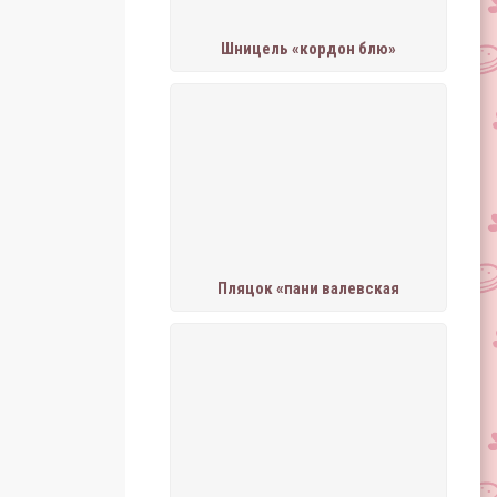
Шницель «кордон блю»
Пляцок «пани валевская