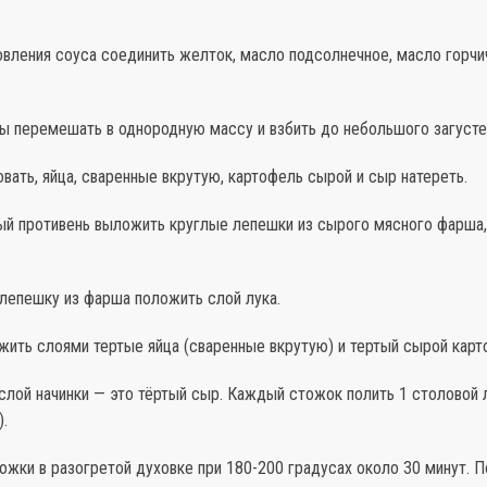
овления соуса соединить желток, масло подсолнечное, масло горчич
ы перемешать в однородную массу и взбить до небольшого загусте
овать, яйца, сваренные вкрутую, картофель сырой и сыр натереть.
ный противень выложить круглые лепешки из сырого мясного фарша,
 лепешку из фарша положить слой лука.
жить слоями тертые яйца (сваренные вкрутую) и тертый сырой карт
слой начинки — это тёртый сыр. Каждый стожок полить 1 столовой
).
тожки в разогретой духовке при 180-200 градусах около 30 минут. 