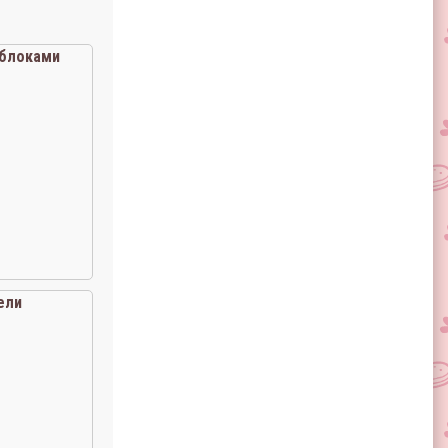
яблоками
ели