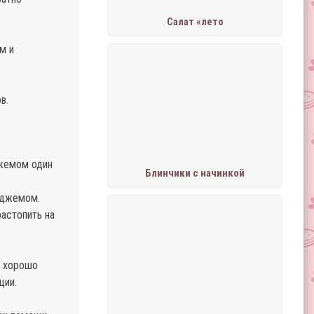
Салат «лето
м и
в.
джемом один
Блинчики с начинкой
 джемом.
астопить на
з хорошо
ции.