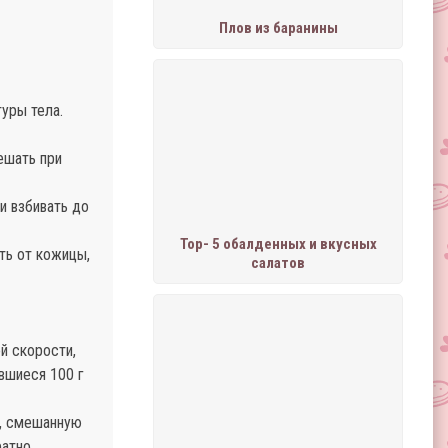
Плов из баранины
уры тела.
ешать при
и взбивать до
Тор- 5 обалденных и вкусных
ть от кожицы,
салатов
й скорости,
авшиеся 100 г
у, смешанную
ратно