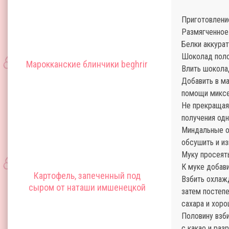
Приготовлени
Размягченное 
Белки аккурат
Шоколад полом
Марокканские блинчики beghrir
Влить шокола
Добавить в м
помощи миксе
Не прекращая 
получения од
Миндальные ор
обсушить и и
Муку просеять
К муке добави
Картофель, запеченный под
Взбить охлаж
сыром от наташи имшенецкой
затем постепе
сахара и хоро
Половину взб
с какао и ра