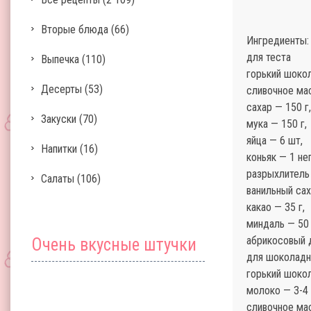
Вторые блюда
(66)
Ингредиенты:
для теста
Выпечка
(110)
горький шокол
Десерты
(53)
сливочное мас
сахар — 150 г,
Закуски
(70)
мука — 150 г,
яйца — 6 шт,
Напитки
(16)
коньяк — 1 не
разрыхлитель 
Салаты
(106)
ванильный сах
какао — 35 г,
миндаль — 50 
абрикосовый 
Очень вкусные штучки
для шоколадн
горький шокол
молоко — 3-4 
сливочное ма