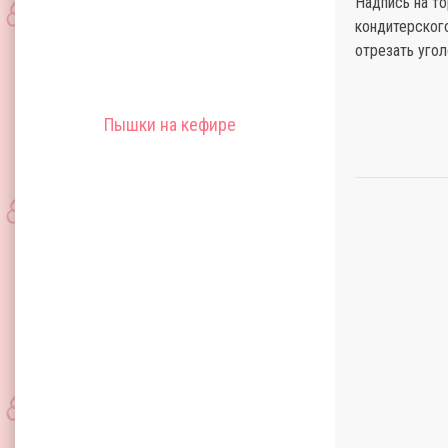
Надпись на т
кондитерског
отрезать угол
Пышки на кефире