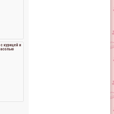
с курицей и
фасолью