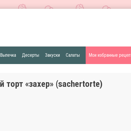
Выпечка
Десерты
Закуски
Салаты
Мои избранные рецеп
 торт «захер» (sachertorte)