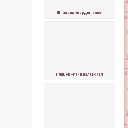
Шницель «кордон блю»
Пляцок «пани валевская