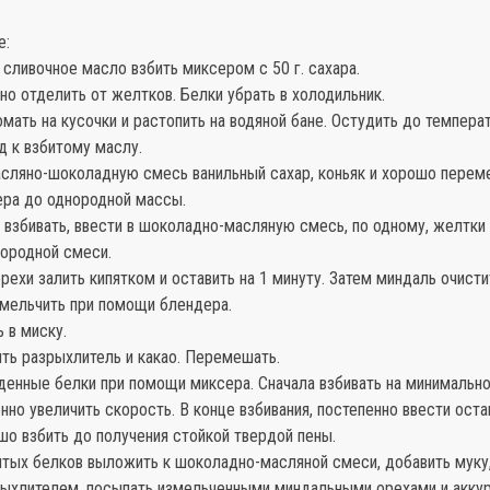
е:
сливочное масло взбить миксером с 50 г. сахара.
но отделить от желтков. Белки убрать в холодильник.
ать на кусочки и растопить на водяной бане. Остудить до температ
д к взбитому маслу.
асляно-шоколадную смесь ванильный сахар, коньяк и хорошо перем
ра до однородной массы.
взбивать, ввести в шоколадно-масляную смесь, по одному, желтки 
нородной смеси.
ехи залить кипятком и оставить на 1 минуту. Затем миндаль очисти
змельчить при помощи блендера.
 в миску.
ть разрыхлитель и какао. Перемешать.
денные белки при помощи миксера. Сначала взбивать на минимально
нно увеличить скорость. В конце взбивания, постепенно ввести ост
шо взбить до получения стойкой твердой пены.
итых белков выложить к шоколадно-масляной смеси, добавить мук
зрыхлителем, посыпать измельченными миндальными орехами и акку