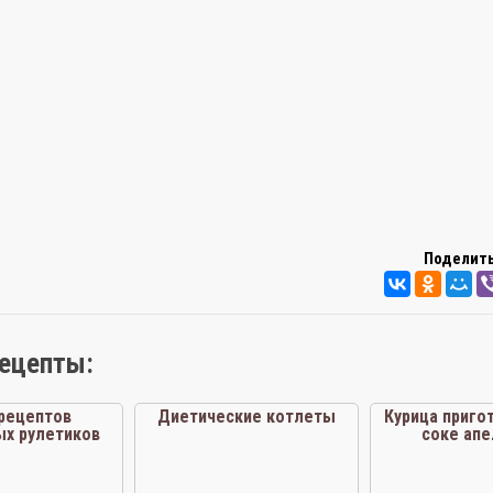
Поделить
рецепты:
 рецептов
Диетические котлеты
Курица приго
ых рулетиков
соке апе