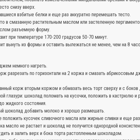
сто снизу вверх.
авшиеся взбитые белки и еще раз аккуратно перемешать тесто.
то в смазанную растительным маслом или застеленную пергаменто
слом разъемную форму.
вит при температуре 170-200 градусов 50-70 минут.
ит вынуть из формы и оставить вылежаться не менее, чем на 8 часо
джем немного нагреть.
орж разрезать по горизонтали на 2 коржа и смазать абрикосовым 
анный корж вторым коржом и обмазать весь торт сверху и с боков
й глазури: шоколад поломать на кусочки, положить в кастрюлю и р
до жидкого состояния.
ый шоколад добавить молоко и хорошо размешать.
е положить кусочек сливочного масла или жирные сливки и еще ра
ка масло не растает и шоколад не получится однородной консистен
дить и залить верх и бока торта растопленным шоколадом.