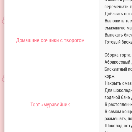
перемешать те
Добавить ост
Выложить тес
смазанную ма
Выпекать биск
Домашние сочники с творогом
Готовый бискв
Сборка торта:
Абрикосовый 
Бисквитный к
корж.
Накрыть смаз
Для шоколадно
водяной бане 
Торт «муравейник
В растопленн
В самом конц
размешать, по
Шоколад осту