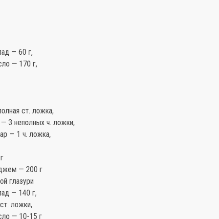
ад — 60 г,
ло — 170 г,
полная ст. ложка,
— 3 неполных ч. ложки,
ар — 1 ч. ложка,
г
джем — 200 г
ой глазури
ад — 140 г,
ст. ложки,
сло — 10-15 г