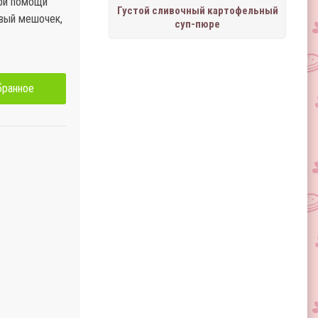
при помощи
Густой сливочный картофельный
вый мешочек,
суп-пюре
бранное