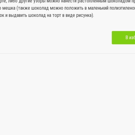
орте, либо другие узоры можно нанести растопленным шоколадом 
о мешка (также шоколад можно положить в маленький полиэтилено
ок и выдавить шоколад на торт в виде рисунка).
В из