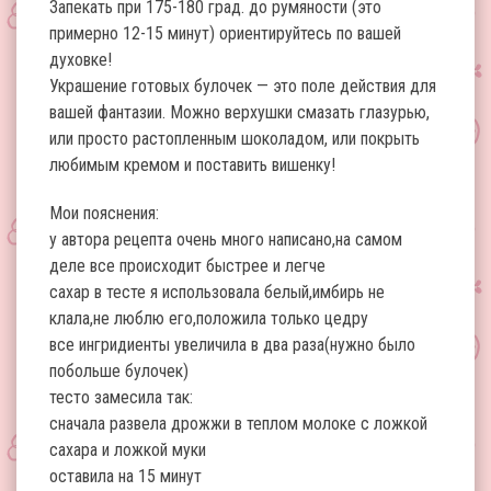
Запекать при 175-180 град. до румяности (это
примерно 12-15 минут) ориентируйтесь по вашей
духовке!
Украшение готовых булочек — это поле действия для
вашей фантазии. Можно верхушки смазать глазурью,
или просто растопленным шоколадом, или покрыть
любимым кремом и поставить вишенку!
Мои пояснения:
у автора рецепта очень много написано,на самом
деле все происходит быстрее и легче
сахар в тесте я использовала белый,имбирь не
клала,не люблю его,положила только цедру
все ингридиенты увеличила в два раза(нужно было
побольше булочек)
тесто замесила так:
сначала развела дрожжи в теплом молоке с ложкой
сахара и ложкой муки
оставила на 15 минут