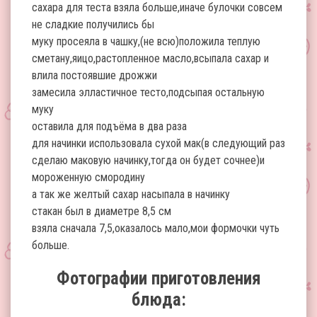
сахара для теста взяла больше,иначе булочки совсем
не сладкие получились бы
муку просеяла в чашку,(не всю)положила теплую
сметану,яицо,растопленное масло,всыпала сахар и
влила постоявшие дрожжи
замесила элластичное тесто,подсыпая остальную
муку
оставила для подъёма в два раза
для начинки использовала сухой мак(в следующий раз
сделаю маковую начинку,тогда он будет сочнее)и
мороженную смородину
а так же желтый сахар насыпала в начинку
стакан был в диаметре 8,5 см
взяла сначала 7,5,оказалось мало,мои формочки чуть
больше.
Фотографии приготовления
блюда: