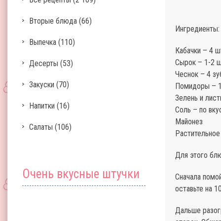
Вторые блюда
(66)
Ингредиенты:
Выпечка
(110)
Кабачки – 4 ш
Сырок – 1-2 ш
Десерты
(53)
Чеснок – 4 зу
Закуски
(70)
Помидоры – 1
Зелень и лист
Напитки
(16)
Соль – по вку
Майонез
Салаты
(106)
Растительное
Для этого бл
Очень вкусные штучки
Сначала помой
оставьте на 1
Дальше разог