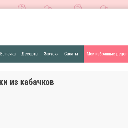
Выпечка
Десерты
Закуски
Салаты
Мои избранные рецеп
ки из кабачков