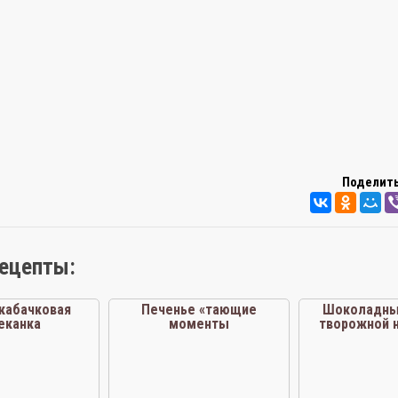
Поделить
рецепты:
 кабачковая
Печенье «тающие
Шоколадный
еканка
моменты
творожной н
мульти