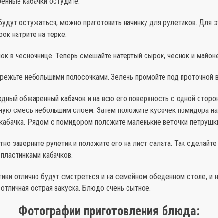
енные кабачки остудите.
будут остужаться, можно приготовить начинку для рулетиков. Для э
ок натрите на терке.
ок в чесночнице. Теперь смешайте натертый сырок, чеснок и майоне
режьте небольшими полосочками. Зелень промойте под проточной в
одный обжаренный кабачок и на всю его поверхность с одной стор
ную смесь небольшим слоем. Затем положите кусочек помидора на
кабачка. Рядом с помидором положите маленькие веточки петрушки
тно заверните рулетик и положите его на лист салата. Так сделайте
пластинками кабачков.
тики отлично будут смотреться и на семейном обеденном столе, и 
 отличная острая закуска. Блюдо очень сытное.
Фотографии приготовления блюда: