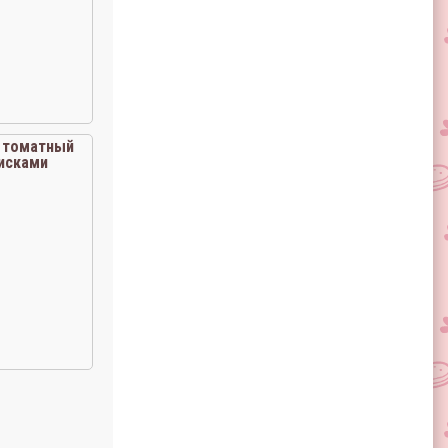
 томатный
сисками