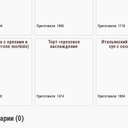
94
Приготовили: 1890
Приготовили: 1718
а с орехами и
Торт «ореховое
Итальянский
rrone morbido)
наслаждение
суп с со
92
Приготовили: 1474
Приготовили: 1804
арии (0)