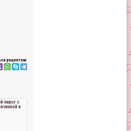
ся рецептом:
 пирог с
ачинкой в
варке