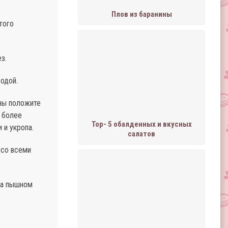
Плов из баранины
того
з.
одой.
оны положите
 более
Тор- 5 обалденных и вкусных
 и укропа.
салатов
 со всеми
на пышном