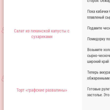
сторон. Обжар
Пока кабачки 
плавленый сыр
Подавите чесн
Салат из пекинской капусты с
сухариками
Помидорку по
Возьмите хол
сырно-чесноч
широкий край 
Теперь аккура
обжаренными 
Готовые руле
Торт «графские развалины»
застолье. Это