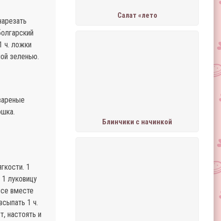
Салат «лето
нарезать
болгарский
1 ч. ложки
ной зеленью.
 вареные
ошка.
Блинчики с начинкой
ягкости. 1
 1 луковицу
все вместе
сыпать 1 ч.
т, настоять и