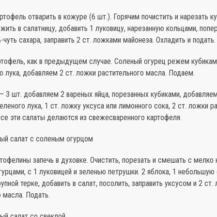
тофель отварить в ко­журе (6 шт.). Горячим почистить и нарезать к
ить в салат­ницу, добавить 1 луковицу, нарезанную кольцами, попер
ь-чуть сахара, заправить 2 ст. ложками майонеза. Охладить и подать.
ртофель, как в предыдущем случае. Соленый огурец режем кубикам
о лука, добавляем 2 ст. ложки растительного масла. Подаем.
 3 шт. добавляем 2 варе­ных яйца, порезанных кубиками, добавляем
еленого лука, 1 ст. ложку уксуса или лимонного сока, 2 ст. ложки р
Все эти салаты делаются из свежесваренного картофеля.
ный салат с соленым огурцом
тофелины запечь в духовке. Очистить, порезать и смешать с мелко
урцами, с 1 луковицей и зеленью петрушки. 2 яблока, 1 небольшую
рупной терке, добавить в салат, посо­лить, заправить уксусом и 2 ст
 масла. Подать.
ый салат со свеклой