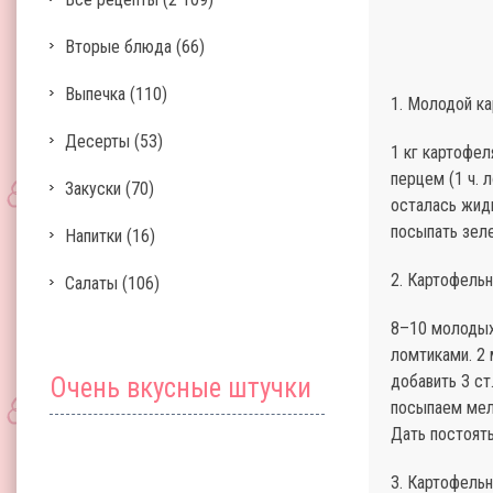
Вторые блюда
(66)
Выпечка
(110)
1. Молодой к
Десерты
(53)
1 кг картофел
перцем (1 ч. 
Закуски
(70)
осталась жидк
посыпать зеле
Напитки
(16)
2. Картофель
Салаты
(106)
8–10 молодых 
ломтиками. 2 
добавить 3 ст
Очень вкусные штучки
посыпаем мелк
Дать постоять
3. Картофельн