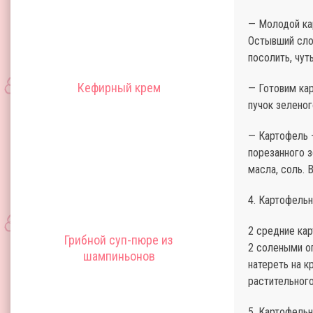
— Молодой кар
Остывший слож
посолить, чут
Кефирный крем
— Готовим ка
пучок зеленог
— Картофель —
порезанного з
масла, соль. 
4. Картофель
2 средние кар
Грибной суп-пюре из
2 солеными ог
шампиньонов
натереть на к
растительного
5. Картофельн