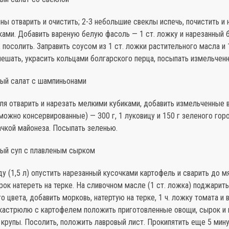
ны отварить и очистить; 2-3 небольшие свеклы испечь, почис­тить и 
ками. Добавить вареную белую фасоль — 1 ст. ложку и нарезанный 
, посолить. Заправить соусом из 1 ст. ложки растительного масла и 
ешать, украсить коль­цами болгарского перца, посыпать из­мельчен
ный салат с шампиньонами
ля отварить и нарезать мелкими кубиками, добавить измельчен­ные
ожно кон­сервированные) — 300 г, 1 луковицу и 150 г зеленого гор
ачкой майонеза. Посыпать зеленью.
ный суп с плавленым сырком
у (1,5 л) опустить на­резанный кусочками картофель и сва­рить до м
ок натереть на терке. На сливочном масле (1 ст. ложка) поджарить
о цвета, добавить морковь, натертую на терке, 1 ч. ложку томата и 
 кастрюлю с картофелем положить приготовленные овощи, сырок и в
крупы. Посолить, положить лавровый лист. Проки­пятить еще 5 мину