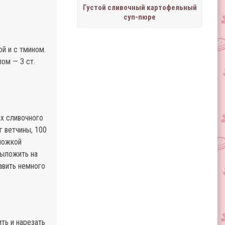
Густой сливочный картофельный
суп-пюре
й и с тмином.
ом — 3 ст.
ах сливочного
г ветчины, 100
 ложкой
выложить на
авить немного
ить и нарезать