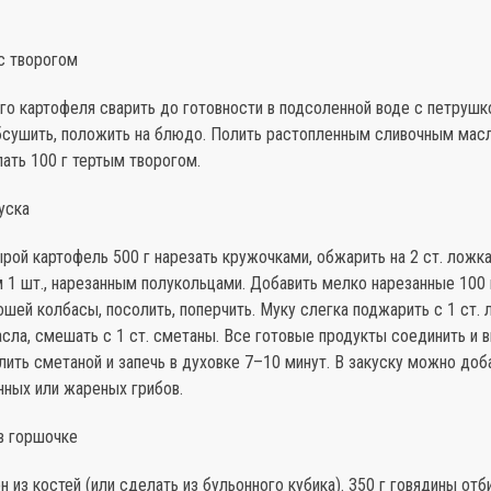
с творогом
го картофеля сварить до готовности в подсоленной воде с петрушко
бсушить, положить на блюдо. Полить рас­топленным сливочным масл
ать 100 г тертым творогом.
куска
ой картофель 500 г на­резать кружочками, обжарить на 2 ст. ложк
 1 шт., нарезанным полукольцами. Добавить мелко нарезанные 100 
ошей колбасы, посолить, по­перчить. Муку слегка поджарить с 1 ст.
сла, смешать с 1 ст. сметаны. Все готовые продукты соединить и 
­лить сметаной и запечь в духовке 7–10 минут. В закуску можно доб
нных или жареных грибов.
в горшочке
н из костей (или сделать из бульонного кубика). 350 г говядины от­б