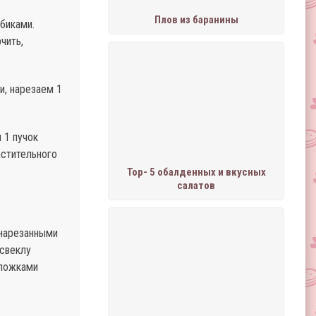
Плов из баранины
убиками.
чить,
и, нарезаем 1
 1 пучок
астительного
Тор- 5 обалденных и вкусных
салатов
 нарезанными
 свеклу
. ложками