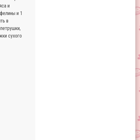
яса и
офелины и 1
ть в
 петрушки,
жки сухого