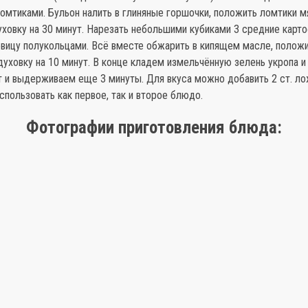
мтиками. Бульон налить в глиняные горшочки, по­ложить ломтики м
уховку на 30 минут. Нарезать небольшими кубиками 3 средние карт
вицу полукольцами. Всё вмес­те обжарить в кипящем масле, положи
духовку на 10 минут. В конце кладем измельчённую зелень укро­па и
т и выдерживаем еще 3 минуты. Для вкуса можно добавить 2 ст. ло
спользовать как первое, так и вто­рое блюдо.
Фотографии приготовления блюда: