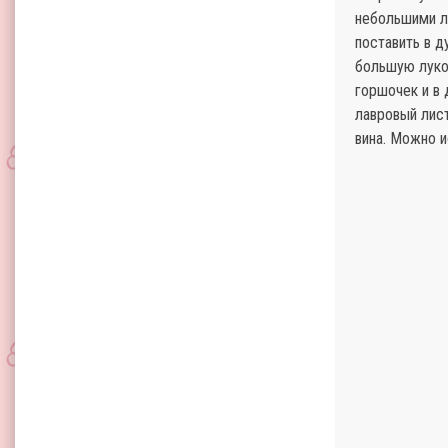
небольшими ло
поставить в д
боль­шую луко
горшочек и в 
лавровый лис
вина. Можно и