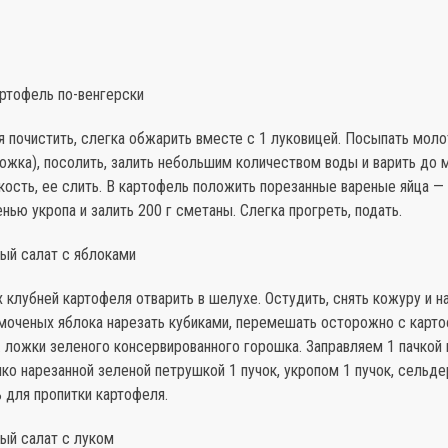
артофель по-венгерски
я почистить, слегка обжарить вместе с 1 луковицей. Посы­пать мо
ложка), посолить, залить небольшим коли­чеством воды и варить до 
ость, ее слить. В кар­тофель положить порезанные вареные яйца — 
нью укропа и залить 200 г сметаны. Слегка прогреть, подать.
ный салат с яблоками
клубней картофеля отварить в шелухе. Остудить, снять кожуру и н
моченых яблока нарезать кубиками, пе­ремешать осторожно с карт
. ложки зеленого кон­сервированного горошка. Заправляем 1 пачкой 
о нарезанной зеленой петрушкой 1 пучок, укропом 1 пучок, сельдер
 для пропитки картофеля.
ый салат с луком