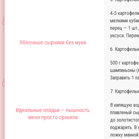
4-5 картофели
мелкими куби
перец — 1 шт.
уксуса. Перем
Яблочные сырники без муки
6. Картофель
500 г картофе
шампиньоны (м
Заправить 1 п
7. Картофель
В кипящую вод
Идеальные оладьи — пышность
плавленый сыр
меня просто сразила
до золотистог
поджарить. В
ложку манной 