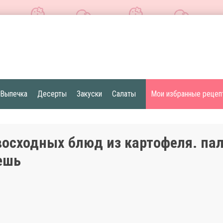
Выпечка
Десерты
Закуски
Салаты
Мои избранные рецеп
восходных блюд из картофеля. па
ешь