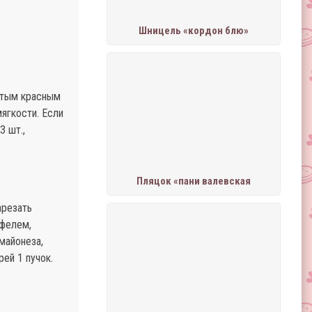
Шницель «кордон блю»
лотым красным
мягкости. Если
3 шт.,
Пляцок «пани валевская
арезать
офелем,
майонеза,
ей 1 пучок.