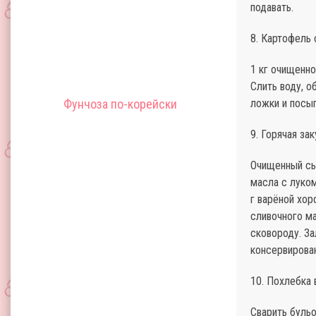
подавать.
8. Картофель 
1 кг очищенно
Слить воду, о
Фунчоза по-корейски
ложки и посып
9. Горячая за
Очищенный сыр
масла с луком
г варёной хор
сливочного ма
сковороду. За
консервирова
10. Похлебка 
Сварить бульо