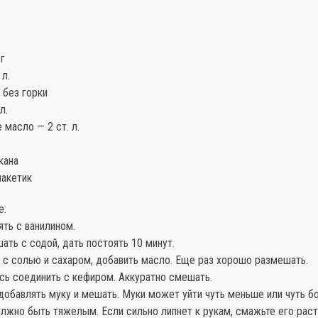
г
 л.
. без горки
л.
 масло — 2 ст. л.
кана
пакетик
е:
ять с ванилином.
ать с содой, дать постоять 10 минут.
ь с солью и сахаром, добавить масло. Еще раз хорошо размешать.
сь соединить с кефиром. Аккуратно смешать.
добавлять муку и мешать. Муки может уйти чуть меньше или чуть б
олжно быть тяжелым. Если сильно липнет к рукам, смажьте его рас