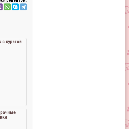
ся рецептом:
 с курагой
прочные
ики