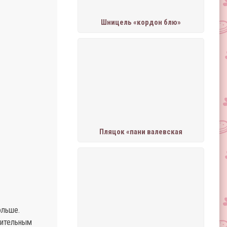
Шницель «кордон блю»
Пляцок «пани валевская
ольше.
тительным