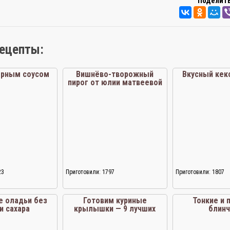
Поделить
рецепты:
ырным соусом
Вишнёво-творожный
Вкусный кекс
пирог от юлии матвеевой
23
Приготовили: 1797
Приготовили: 1807
е оладьи без
Готовим куриные
Тонкие и 
и сахара
крылышки — 9 лучших
блинч
рецептов