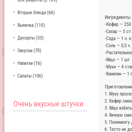
Вторые блюда
(66)
Ингредиенты:
-Кефир — 250 
Выпечка
(110)
-Сахар — 5 ст.
Десерты
(53)
-Сода — 1 ч. л
-Соль — 0,5 ч. 
Закуски
(70)
-Растительное
-Яйцо — 1 шт.
Напитки
(16)
-Мука — 4 ста
-Ванилин — 1 
Салаты
(106)
Приготовлени
1. Муку просе
2. Кефир смеш
Очень вкусные штучки
3. Яйцо взбит
4. Яичную сме
5. Понемногу 
6. Тесто не д