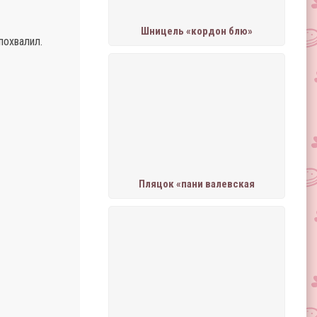
Шницель «кордон блю»
похвалил.
Пляцок «пани валевская