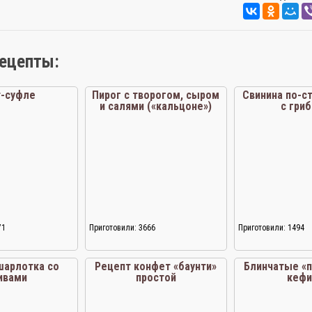
рецепты:
т-суфле
Пирог с творогом, сыром
Свинина по-с
и салями («кальцоне»)
с гри
71
Приготовили: 3666
Приготовили: 1494
шарлотка со
Рецепт конфет «баунти»
Блинчатые «п
ивами
простой
кефи