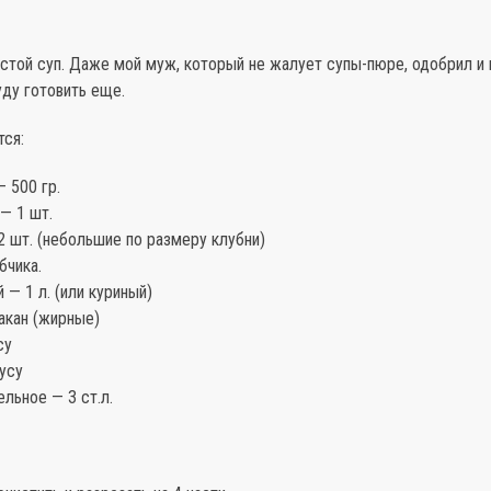
стой суп. Даже мой муж, который не жалует супы-пюре, одобрил и 
ду готовить еще.
тся:
 500 гр.
— 1 шт.
 шт. (небольшие по размеру клубни)
бчика.
 — 1 л. (или куриный)
акан (жирные)
су
усу
льное — 3 ст.л.