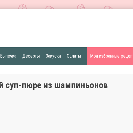
Выпечка
Десерты
Закуски
Салаты
Мои избранные рецеп
й суп-пюре из шампиньонов