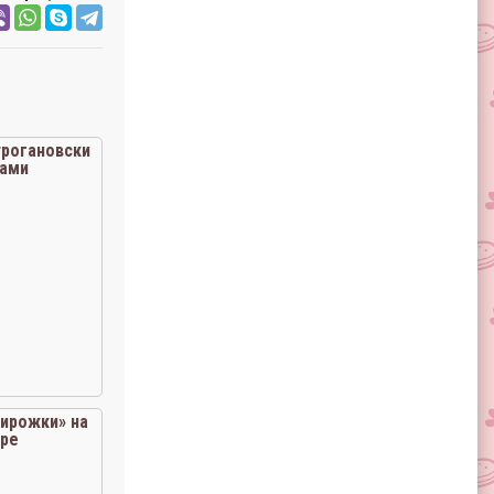
трогановски
бами
ирожки» на
ре