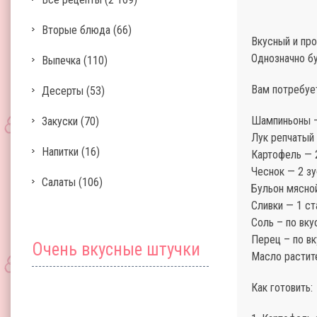
Вторые блюда
(66)
Вкусный и про
Однозначно бу
Выпечка
(110)
Вам потребуе
Десерты
(53)
Шампиньоны —
Закуски
(70)
Лук репчатый 
Напитки
(16)
Картофель — 2
Чеснок — 2 зу
Салаты
(106)
Бульон мясной
Сливки — 1 ст
Соль – по вку
Перец – по вк
Очень вкусные штучки
Масло растите
Как готовить: