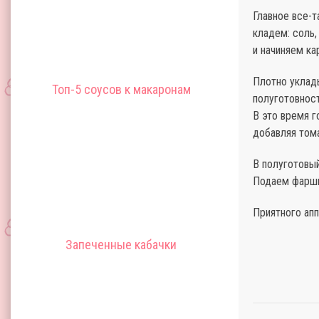
Главное все-т
кладем: соль,
и начиняем ка
Плотно уклад
Топ-5 соусов к макаронам
полуготовност
В это время г
добавляя тома
В полуготовы
Подаем фарши
Приятного апп
Запеченные кабачки