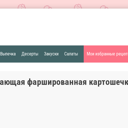
Выпечка
Десерты
Закуски
Салаты
Мои избранные рецеп
ающая фаршированная картошеч