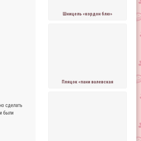
Шницель «кордон блю»
Пляцок «пани валевская
но сделать
и были