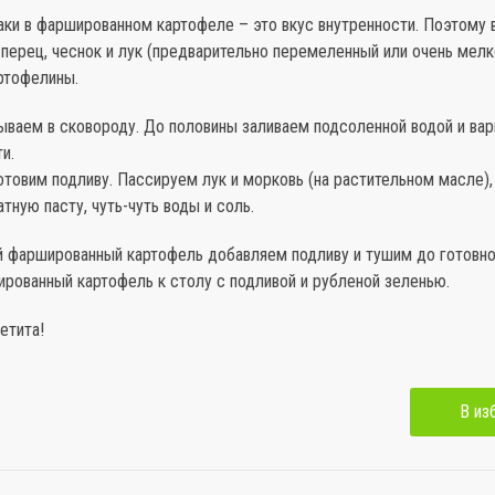
аки в фаршированном картофеле – это вкус внутренности. Поэтому
 перец, чеснок и лук (предварительно перемеленный или очень мелк
ртофелины.
ываем в сковороду. До половины заливаем подсоленной водой и ва
и.
отовим подливу. Пассируем лук и морковь (на растительном масле),
тную пасту, чуть-чуть воды и соль.
й фаршированный картофель добавляем подливу и тушим до готовно
рованный картофель к столу с подливой и рубленой зеленью.
етита!
В из