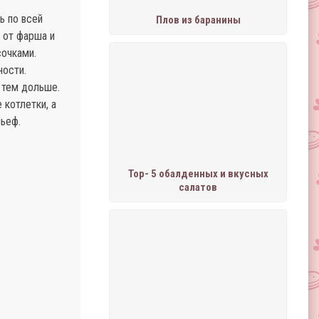
ь по всей
Плов из баранины
 от фарша и
сочками.
ности.
 тем дольше.
 котлетки, а
льеф.
Тор- 5 обалденных и вкусных
салатов