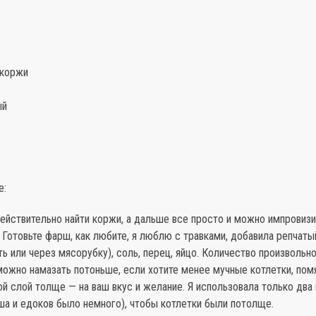
 коржи
ый
е:
действительно найти коржи, а дальше все просто и можно импровизи
. Готовьте фарш, как любите, я люблю с травками, добавила репчат
ь или через мясорубку), соль, перец, яйцо. Количество произвольно
можно намазать потоньше, если хотите менее мучные котлетки, пом
й слой толще — на ваш вкус и желание. Я использовала только два
ша и едоков было немного), чтобы котлетки были потолще.