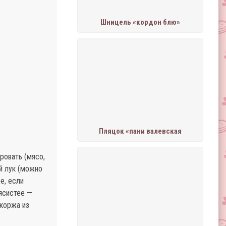
Шницель «кордон блю»
Пляцок «пани валевская
ровать (мясо,
ый лук (можно
е, если
ясистее —
 коржа из