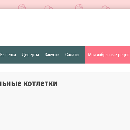
Выпечка
Десерты
Закуски
Салаты
Мои избранные рецеп
льные котлетки