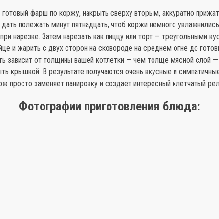
 готовый фарш по коржу, накрыть сверху вторым, аккуратно прижат
 дать полежать минут пятнадцать, чтоб коржи немного увлажнились
при нарезке. Затем нарезать как пиццу или торт — треугольными ку
йце и жарить с двух сторон на сковороде на среднем огне до готов
ть зависит от толщины вашей котлетки — чем толще мясной слой —
ь крышкой. В результате получаются очень вкусные и симпатичные
рж просто заменяет панировку и создает интересный клетчатый ре
Фотографии приготовления блюда: