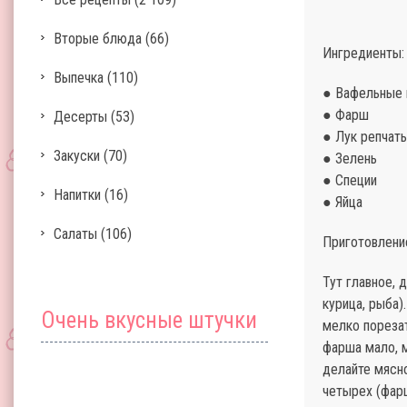
Вторые блюда
(66)
Ингредиенты:
Выпечка
(110)
● Вафельные
● Фарш
Десерты
(53)
● Лук репчат
Закуски
(70)
● Зелень
● Специи
Напитки
(16)
● Яйца
Салаты
(106)
Приготовлени
Тут главное, 
курица, рыба)
Очень вкусные штучки
мелко порезат
фарша мало, 
делайте мясно
четырех (фар