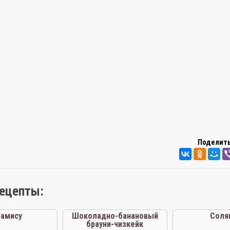
Поделить
рецепты:
рамису
Шоколадно-банановый
Соля
брауни-чизкейк