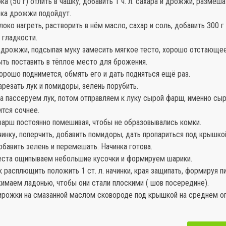
а (50 г) отлить в чашку, добавить 1 ч. л. сахара и дрожжи, размеша
ока дрожжи подойдут.
око нагреть, растворить в нём масло, сахар и соль, добавить 300 г 
 гладкости.
о дрожжи, подсыпая муку замесить мягкое тесто, хорошо отстающее
ть поставить в тёплое место для брожения.
орошо поднимется, обмять его и дать подняться ещё раз.
арезать лук и помидоры, зелень порубить.
а пассеруем лук, потом отправляем к луку сырой фарш, именно сыр
ится сочнее.
арш постоянно помешивая, чтобы не образовывались комки.
инку, поперчить, добавить помидоры, дать пропариться под крышкой
добавить зелень и перемешать. Начинка готова.
теста ощипываем небольшие кусочки и формируем шарики.
расплющить положить 1 ст. л. начинки, края защипать, формируя п
имаем ладонью, чтобы они стали плоскими ( шов посередине).
ирожки на смазанной маслом сковороде под крышкой на среднем ог