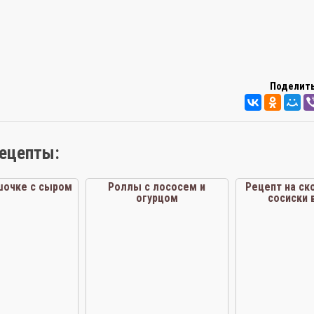
Поделить
рецепты:
шочке с сыром
Роллы с лососем и
Рецепт на ск
огурцом
сосиски 