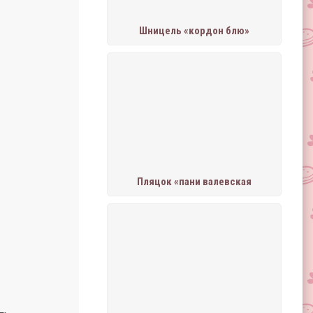
Шницель «кордон блю»
Пляцок «пани валевская