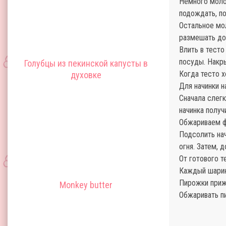
Немного молок
подождать, п
Остальное мол
размешать до
Влить в тест
посуды. Накры
Голубцы из пекинской капусты в
Когда тесто х
духовке
Для начинки н
Сначала слегк
начинка получ
Обжариваем ф
Подсолить нач
огня. Затем, 
От готового 
Каждый шарик 
Пирожки приж
Monkey butter
Обжаривать п