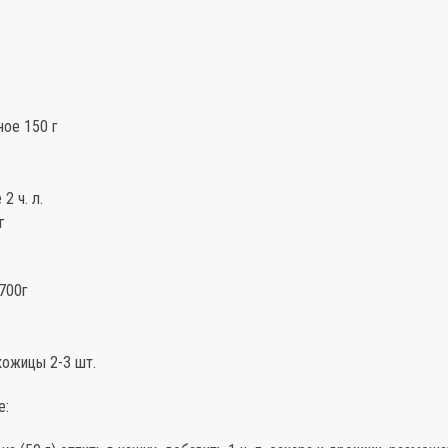
ное 150 г
2 ч. л.
г
700г
кожицы 2-3 шт.
е: