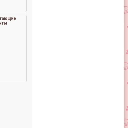
«тающие
нты