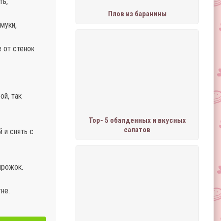
ть,
Плов из баранины
муки,
 от стенок
ой, так
Тор- 5 обалденных и вкусных
салатов
 и снять с
ирожок.
не.