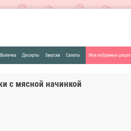
Выпечка
Десерты
Закуски
Салаты
Мои избранные рецеп
и с мясной начинкой