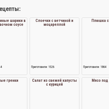
рецепты:
иные шарики в
Слоечки с ветчиной и
Плюшка с
вочном соусе
моцареллой
54
Приготовили: 1526
Приготовили: 1864
ные гренки
Салат из свежей капусты
Мясо под
с курицей