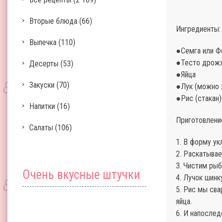
Вторые блюда
(66)
Ингредиенты:
Выпечка
(110)
●Семга или Ф
●Тесто дрож
Десерты
(53)
●Яйца
Закуски
(70)
●Лук (можно 
●Рис (стакан)
Напитки
(16)
Приготовлени
Салаты
(106)
1. В форму у
2. Раскатывае
3. Чистим рыб
Очень вкусные штучки
4. Лучок шинк
5. Рис мы сва
яйца.
6. И напослед