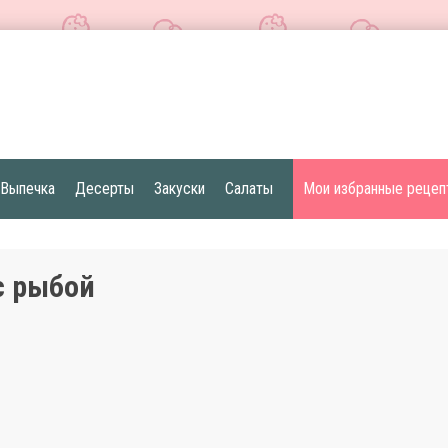
Выпечка
Десерты
Закуски
Салаты
Мои избранные рецеп
с рыбой