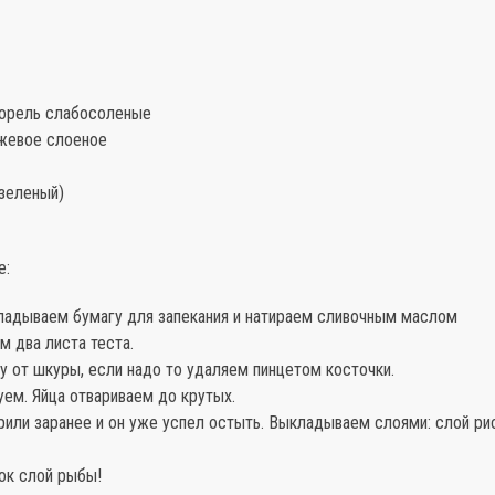
орель слабосоленые
жевое слоеное
зеленый)
е:
кладываем бумагу для запекания и натираем сливочным маслом
м два листа теста.
у от шкуры, если надо то удаляем пинцетом косточки.
уем. Яйца отвариваем до крутых.
рили заранее и он уже успел остыть. Выкладываем слоями: слой рис
ок слой рыбы!