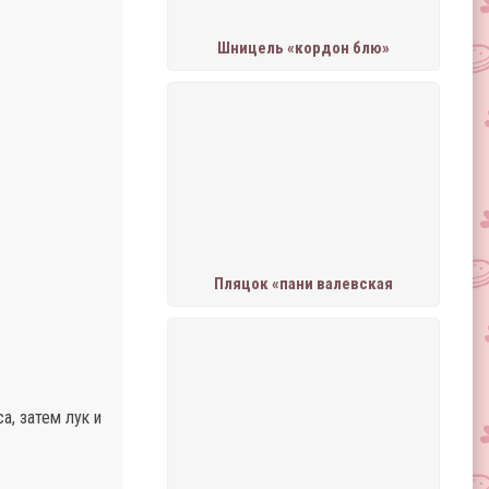
Шницель «кордон блю»
Пляцок «пани валевская
а, затем лук и