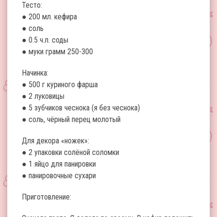
Тесто:
● 200 мл. кефира
● соль
● 0.5 ч.л. соды
● муки грамм 250-300
Начинка:
● 500 г куриного фарша
● 2 луковицы
● 5 зубчиков чеснока (я без чеснока)
● соль, чёрный перец молотый
Для декора «ножек»:
● 2 упаковки солёной соломки
● 1 яйцо для панировки
● панировочные сухари
Приготовление: