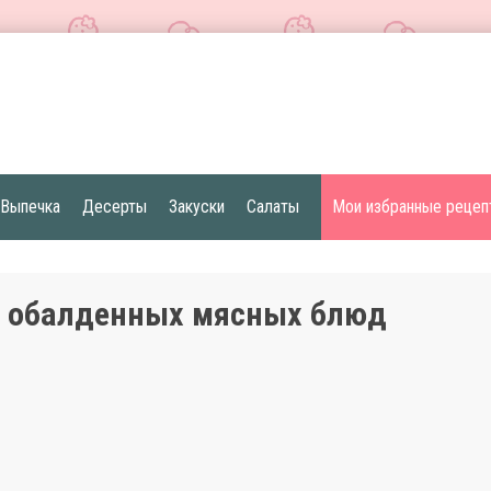
Выпечка
Десерты
Закуски
Салаты
Мои избранные рецеп
5 обалденных мясных блюд