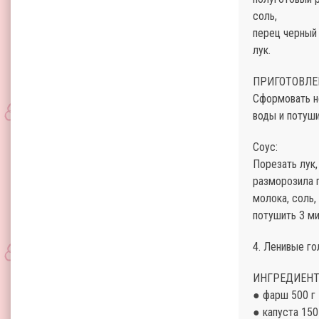
соль,
перец черный
лук.
ПРИГОТОВЛЕ
Сформовать н
воды и потуши
Соус:
Порезать лук,
разморозила п
молока, соль,
потушить 3 ми
4. Ленивые г
ИНГРЕДИЕНТ
● фарш 500 г
● капуста 150