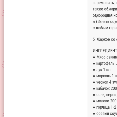
перемешать, о
также обжарив
однородная ко
л.).Залить со
с любым гарн
5. Жаркое со 
ИНГРЕДИЕНТ
● Мясо свини
● картофель 
● лук 1 шт
● морковь 1 
● чеснок 4 зу
● кабачок 200
● соль, перец
● молоко 200
● горчица 1-2 
● соевый соус 