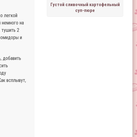
Густой сливочный картофельный
суп-пюре
о легкой
 немного на
 тушить 2
 помидоры и
, добавить
сить
оду
Как всплывут,