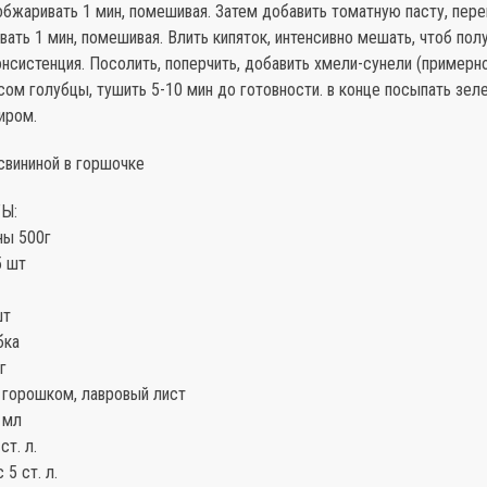
бжаривать 1 мин, помешивая. Затем добавить томатную пасту, пер
ать 1 мин, помешивая. Влить кипяток, интенсивно мешать, чтоб пол
нсистенция. Посолить, поперчить, добавить хмели-сунели (примерно
усом голубцы, тушить 5-10 мин до готовности. в конце посыпать зе
иром.
свининой в горшочке
Ы:
ны 500г
5 шт
шт
бка
г
 горошком, лавровый лист
 мл
ст. л.
5 ст. л.