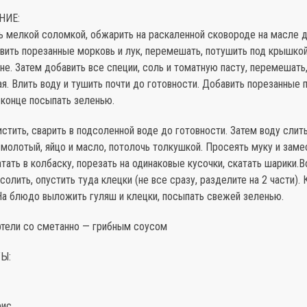
НИЕ:
ь мелкой соломкой, обжарить на раскаленной сковороде на масле д
вить порезанные морковь и лук, перемешать, потушить под крышкой
е. Затем добавить все специи, соль и томатную пасту, перемешать,
я. Влить воду и тушить почти до готовности. Добавить порезанные
 конце посыпать зеленью.
стить, сварить в подсоленной воде до готовности. Затем воду слить
молотый, яйцо и масло, потолочь толкушкой. Просеять муку и заме
атать в колбаску, порезать на одинаковые кусочки, скатать шарики.В
осолить, опустить туда клецки (не все сразу, разделите на 2 части). 
На блюдо выложить гуляш и клецки, посыпать свежей зеленью.
фтели со сметанно — грибным соусом
Ы:
ис,