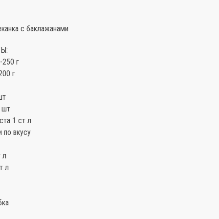
еканка с баклажанами
Ы:
-250 г
200 г
шт
 шт
ста 1 ст л
и по вкусу
 л
т л
бка