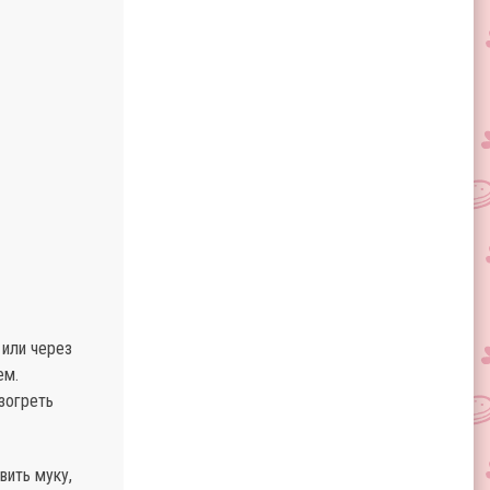
 или через
ем.
зогреть
вить муку,