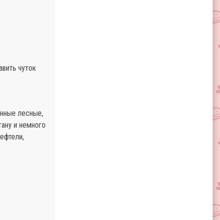
авить чуток
енные лесные,
тану и немного
ефтели,