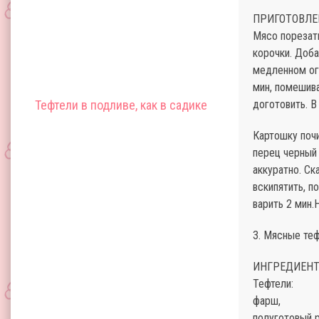
ПРИГОТОВЛЕ
Мясо порезат
корочки. Доба
медленном огн
мин, помешива
Тефтели в подливе, как в садике
доготовить. В
Картошку почи
перец черный 
аккуратно. Ск
вскипятить, п
варить 2 мин.
3. Мясные те
ИНГРЕДИЕНТ
Тефтели:
фарш,
полуготовый р