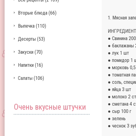
Вторые блюда
(66)
1. Мясная зап
Выпечка
(110)
ИНГРЕДИЕНТ
● Свинина 200
Десерты
(53)
● баклажаны 
Закуски
(70)
● лук 1 шт
● помидор 1 
Напитки
(16)
● морковь 0,5
● томатная па
Салаты
(106)
● соль, специ
● яйца 3 шт
● молоко 2 ст
● сметана 4 с
Очень вкусные штучки
● сыр 100 г
● зелень
● чеснок 3 зу