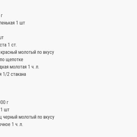
 г
ленькая 1 шт
шт
ста 1 ст.
 красный молотый по вкусу
 по щепотке
дкая молотая 1 ч. л.
я 1/2 стакана
00 г
 1 шт
ц черный молотый по вкусу
чное 1 ч. л.
.