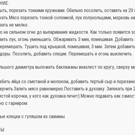
НИЕ:
ть, порезать тонкими кружками. Обильно посолить, оставить на 20 
ать.Мясо порезать тонкой соломкой, лук полукольцами, морковь на
зать не мелко.
 на сильном огне до выпаривания жидкости. Как только появится з
вить лук, огонь уменьшить. Обжаривать 3 мин, помешивая. Добавить
перемешать. Тушить под крышкой, помешивая, 3 мин. Затем добавит
доры. Посолить, добавить специи. Перемешать и огонь выключить.
льшого диаметра выложить баклажаны внахлест по кругу, сверху м
збить яйца со сметаной и молоком, добавить тертый сыр и порезанн
ерчить.Залить мясо равномерно.Поставить в духовку. Запекать при 
истой корочки, у кого как духовка печет).Можно подавать как само
о с гарниром.
ные клецки с гуляшом из свинины
Ы: