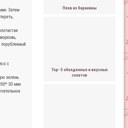
Плов из баранины
мин. Затем
тереть,
олотистая
 морковь,
ь порубленный
ясо с
Тор- 5 обалденных и вкусных
салатов
ую зелень.
200* 30 мин
стоятельное