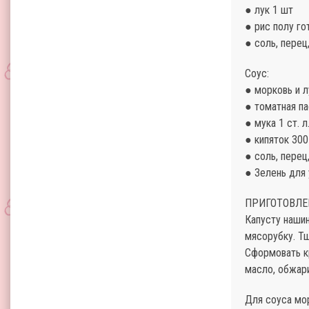
● лук 1 шт
● рис полу гот
● соль, перец
Соус:
● морковь и л
● томатная пас
● мука 1 ст. л
● кипяток 300
● соль, перец
● Зелень для
ПРИГОТОВЛЕ
Капусту нашин
мясорубку. Тщ
Сформовать кр
масло, обжари
Для соуса мор