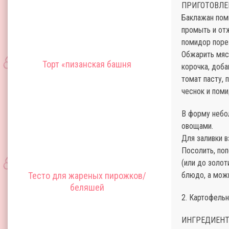
ПРИГОТОВЛЕ
Баклажан помы
промыть и отж
помидор поре
Обжарить мясо
Торт «пизанская башня
корочка, доба
томат пасту, 
чеснок и поми
В форму небо
овощами.
Для заливки в
Посолить, поп
(или до золот
Тесто для жареных пирожков/
блюдо, а можн
беляшей
2. Картофель
ИНГРЕДИЕНТ