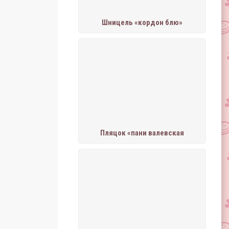
Шницель «кордон блю»
Пляцок «пани валевская