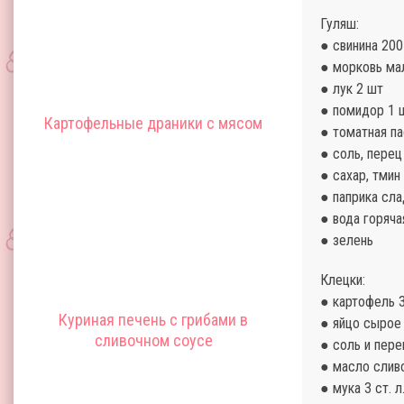
Гуляш:
● свинина 200
● морковь ма
● лук 2 шт
● помидор 1 
Картофельные драники с мясом
● томатная па
● соль, перец
● сахар, тмин
● паприка сла
● вода горяча
● зелень
Клецки:
● картофель 3
Куриная печень с грибами в
● яйцо сырое
сливочном соусе
● соль и пере
● масло сливо
● мука 3 ст. л