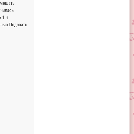
емешать,
училась
 1 ч.
ленью.Подавать