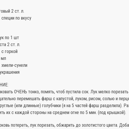
овый 2 ст. л.
, специи по вкусу
ук по 1 шт
та 2 ст. л.
. с горкой
 мл
, хмели-сунели
 украшения
НИЕ:
ковать ОЧЕНЬ тонко, помять, чтоб пустила сок. Лук мелко порезать
ательно перемешать фарш с капустой, луком, рисом, солью и перц
углые (или длинные) голубчики (я на 5 частей фарш разделила). Ра
ть их с каждой стороны на среднем огне по 5 мин. (под крышкой).
ковь потереть, лук порезать, обжарить до золотистого цвета. Доба