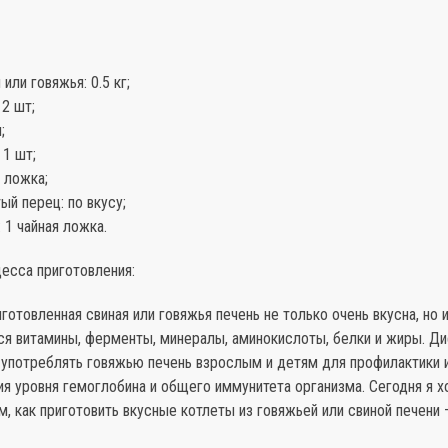
или говяжья: 0.5 кг;
 2 шт;
;
 1 шт;
я ложка;
й перец: по вкусу;
 1 чайная ложка.
есса приготовления:
готовленная свиная или говяжья печень не только очень вкусна, но и
ся витамины, ферменты, минералы, аминокислоты, белки и жиры. Д
употреблять говяжью печень взрослым и детям для профилактики 
я уровня гемоглобина и общего иммунитета организма. Сегодня я х
м, как приготовить вкусные котлеты из говяжьей или свиной печени 