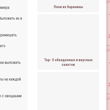
Плов из баранины
змера.
Выложить их в
Перемешать.
 его
Тор- 5 обалденных и вкусных
жки выложить
салатов
ты на каждой
ли с овощными