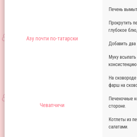
Печень вымыть
Прокрутить пе
глубокое блю
Азу почти по-татарски
Добавить два 
Муку всыпать
консистенцию 
На сковороде
фарш на сков
Печеночные ко
Чевапчичи
стороне.
Котлеты из пе
салатами.