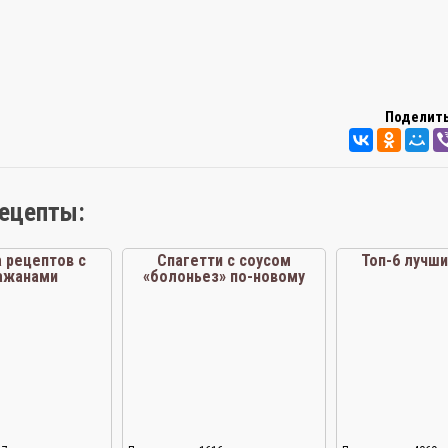
Поделить
рецепты:
 рецептов с
Спагетти с соусом
Топ-6 лучши
ажанами
«болоньез» по-новому