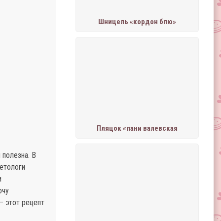
Шницель «кордон блю»
Пляцок «пани валевская
 полезна. В
иетологи
и
очу
— этот рецепт