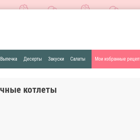
Выпечка
Десерты
Закуски
Салаты
Мои избранные рецеп
чные котлеты