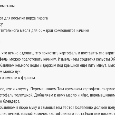
 сметаны
а для посыпки верха пирога
су
стительного масла для обжарки компонентов начинки
е:
 что нужно сделать, это почистить картофель и поставить его вари
офель, можно подготовить начинку. Измельчаем соцветия капусты.
добавляем немного воды и держим под крышкой еще пять минут. Вы
м мелко лук.
го вместе с фаршем.
со, лук и капусту. Перемешиваем.Тем временем картофель сварилс
артофель толкушкой. Добавляем к нему масло и яйцо, перемешиваем
ю блендера.
обавляем в пюре муку и замешиваем тесто.Постепенно должен полу
 эластичный, теплый комочек картофельного теста.Если вам покажет