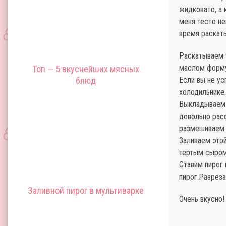
жидковато, а 
меня тесто не
время раскат
Раскатываем 
маслом форм
Топ — 5 вкуснейших мясных
блюд
Если вы не ус
холодильнике.
Выкладываем н
довольно расс
размешиваем 
Заливаем это
тертым сыром
Ставим пирог 
пирог.Разреза
Заливной пирог в мультиварке
Очень вкусно!