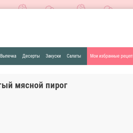
Выпечка
Десерты
Закуски
Салаты
Мои избранные рецеп
ый мясной пирог