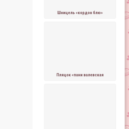
Шницель «кордон блю»
Пляцок «пани валевская