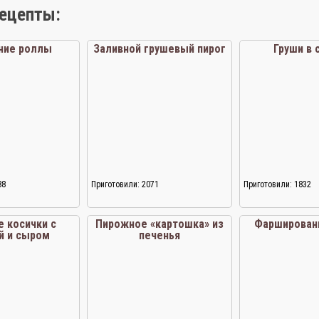
рецепты:
ние роллы
Заливной грушевый пирог
Груши в 
88
Приготовили: 2071
Приготовили: 1832
 косички с
Пирожное «картошка» из
Фарширован
й и сыром
печенья