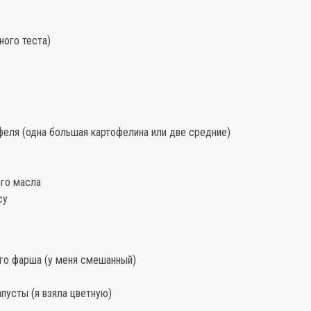
ного теста)
феля (одна большая картофелина или две средние)
ого масла
су
ого фарша (у меня смешанный)
апусты (я взяла цветную)