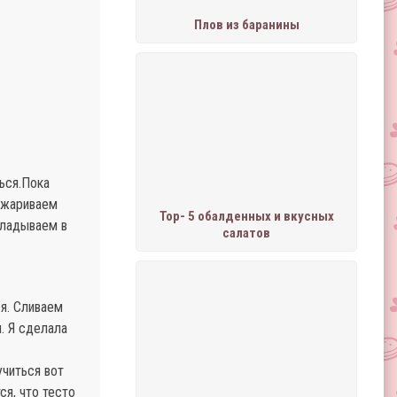
Плов из баранины
ться.Пока
Обжариваем
Тор- 5 обалденных и вкусных
кладываем в
салатов
я. Сливаем
. Я сделала
читься вот
ся, что тесто