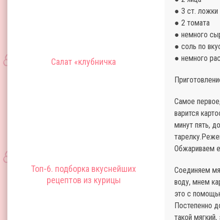
● 3 ст. ложки
● 2 томата
● немного сыр
● соль по вку
● немного ра
Салат «клубничка
Приготовлени
Самое первое,
варится карт
минут пять, 
тарелку.Реже
Обжариваем е
Топ-6. подборка вкуснейших
Соединяем мя
рецептов из курицы
воду, мнем к
это с помощь
Постепенно д
такой мягкий,