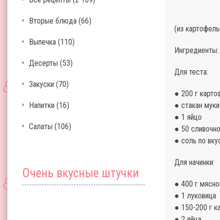
Вторые блюда
(66)
(из картофель
Выпечка
(110)
Ингредиенты:
Десерты
(53)
Для теста:
Закуски
(70)
● 200 г карто
Напитки
(16)
● стакан муки
● 1 яйцо
Салаты
(106)
● 50 сливочн
● соль по вку
Для начинки:
Очень вкусные штучки
● 400 г мясн
● 1 луковица
● 150-200 г к
● 2 яйца