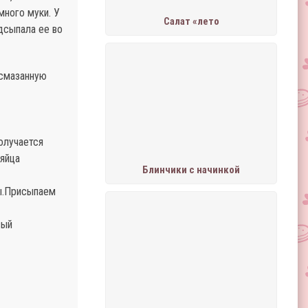
много муки. У
Салат «лето
одсыпала ее во
 смазанную
получается
 яйца
Блинчики с начинкой
ы.Присыпаем
вый