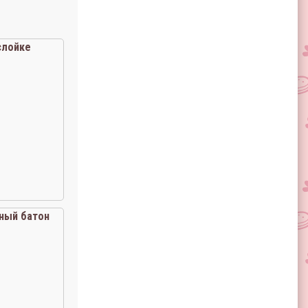
слойке
ный батон