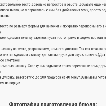
картофельное тесто довольно непростое в работе, добавьте еще не
много липло, но я справилась с ним без добавления муки, просто п
ывания.
тесто по размеру формы для выпечки и аккуратно переносим его в
у.
пели сделать начинку заранее, пусть тесто прямо в форме постоит в
ачинку на тесто, разравниваем, немного уплотняя.Так как начинка 
ыпчатая сделаем заливку для связки (ну, и для вкуса, конечно:)Два
со сметаной.
й смесью начинку. Сверху выкладываем тонко порезанные помидор
.
в духовку, разогретую до 200 градусов на 40 минут.Вынимаем гото
ем на порции.
Фотографии приготовления блюда: