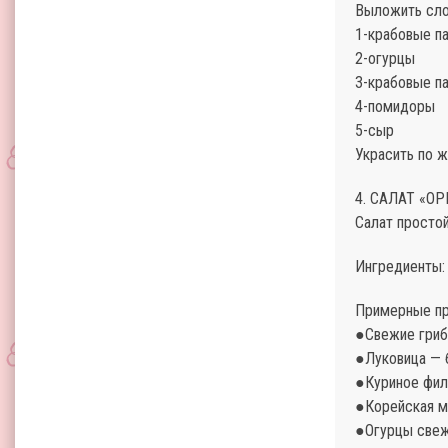
Выложить сло
1-крабовые п
2-огурцы
3-крабовые п
4-помидоры
5-сыр
Украсить по 
4. САЛАТ «О
Салат простой
Ингредиенты:
Примерные про
●Свежие гриб
●Луковица — 
●Куриное фил
●Корейская м
●Огурцы свеж