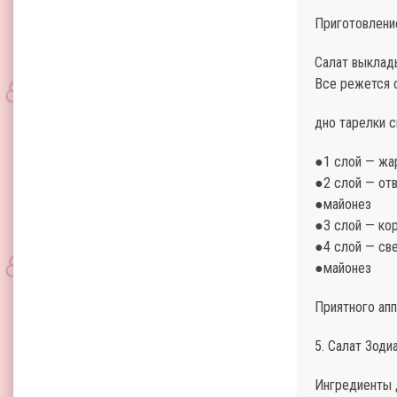
Приготовлени
Салат выклад
Все режется с
дно тарелки 
●1 слой — жа
●2 слой — отв
●майонез
●3 слой — ко
●4 слой — св
●майонез
Приятного апп
5. Салат Зоди
Ингредиенты 