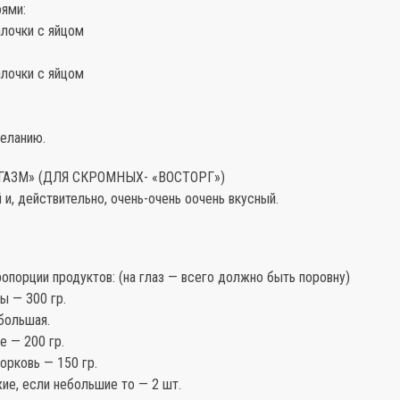
ями:
алочки с яйцом
алочки с яйцом
желанию.
РГАЗМ» (ДЛЯ СКРОМНЫХ- «ВОСТОРГ»)
 и, действительно, очень-очень оочень вкусный.
порции продуктов: (на глаз — всего должно быть поровну)
ы — 300 гр.
большая.
е — 200 гр.
орковь — 150 гр.
ие, если небольшие то — 2 шт.