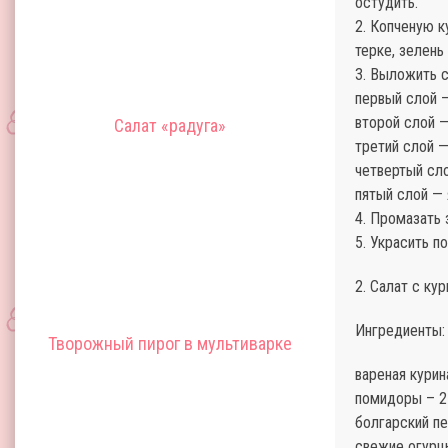
остудить.
2. Копченую к
терке, зелень
3. Выложить с
первый слой —
второй слой —
Салат «радуга»
третий слой —
четвертый сло
пятый слой — 
4. Промазать 
5. Украсить п
2. Салат с ку
Ингредиенты:
Творожный пирог в мультиварке
вареная курин
помидоры – 2
болгарский пе
свежие огурцы