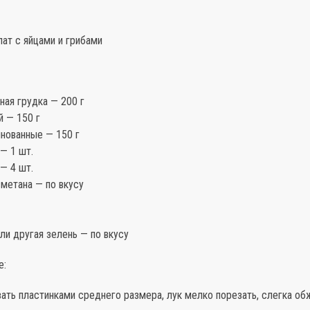
лат с яйцами и грибами
ная грудка — 200 г
й — 150 г
инованные — 150 г
— 1 шт.
— 4 шт.
метана — по вкусу
ли другая зелень — по вкусу
е:
зать пластинками среднего размера, лук мелко порезать, слегка об