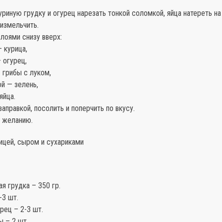
уриную грудку и огурец нарезать тонкой соломкой, яйца натереть н
 измельчить.
лоями снизу вверх:
 курица,
 огурец,
 грибы с луком,
й — зелень,
яйца.
заправкой, посолить и поперчить по вкусу.
о желанию.
рицей, сыром и сухариками
ая грудка – 350 гр.
-3 шт.
рец – 2-3 шт.
 – 2 шт.