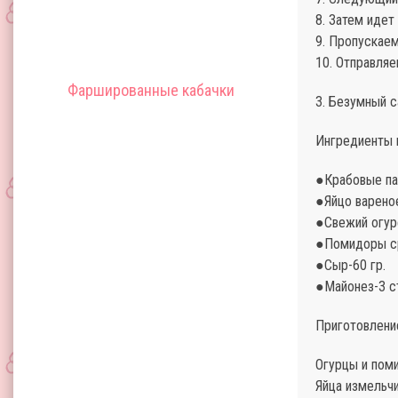
8. Затем идет
9. Пропускаем
10. Отправляе
Фаршированные кабачки
3. Безумный с
Ингредиенты н
●Крабовые па
●Яйцо варено
●Свежий огур
●Помидоры ср
●Сыр-60 гр.
●Майонез-3 с
Приготовлени
Огурцы и пом
Яйца измельчи