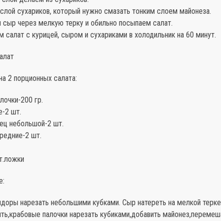
 слой сухариков, который нужно смазать тонким слоем майонеза.
 сыр через мелкую терку и обильно посыпаем салат.
м салат с курицей, сыром и сухариками в холодильник на 60 минут.
алат
а 2 порционных салата:
лочки-200 гр.
е-2 шт.
ец небольшой-2 шт.
едние-2 шт.
т.ложки
е:
идоры нарезать небольшими кубками. Сыр натереть на мелкой терке
ть,крабовые палочки нарезать кубиками,добавить майонез,перемеш