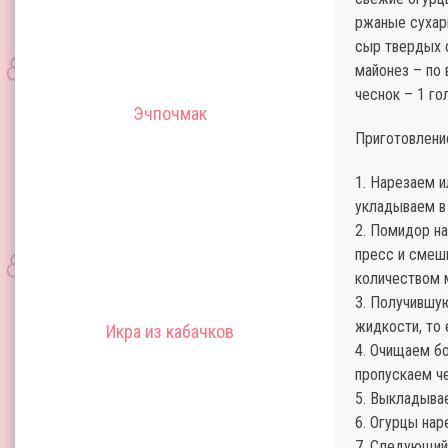
ржаные сухари
сыр твердых с
майонез – по 
чеснок – 1 го
Эчпочмак
Приготовлени
1. Нарезаем и
укладываем в 
2. Помидор на
пресс и смеш
количеством 
3. Получившу
жидкости, то 
Икра из кабачков
4. Очищаем бо
пропускаем ч
5. Выкладыва
6. Огурцы на
7. Следующий