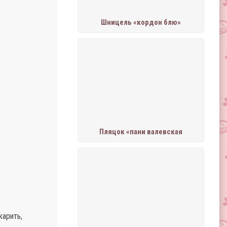
Шницель «кордон блю»
Пляцок «пани валевская
жарить,