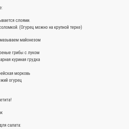
е:
ывается слоями.
оломкой. (Огурец можно на крупной терке)
смазываем майонезом
реные грибы с луком
арная куриная грудка
рейская морковь
ежий огурец
етита!
ак
для салата: