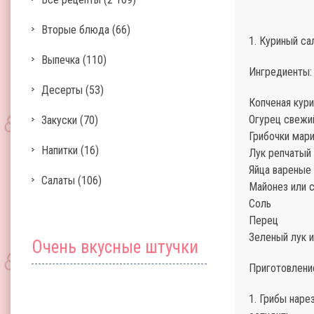
Вторые блюда
(66)
1. Куриный са
Выпечка
(110)
Ингредиенты:
Десерты
(53)
Копченая кури
Огурец свежи
Закуски
(70)
Грибочки мар
Напитки
(16)
Лук репчатый 
Яйца вареные 
Салаты
(106)
Майонез или с
Соль
Перец
Зеленый лук и
Очень вкусные штучки
Приготовлени
1. Грибы наре