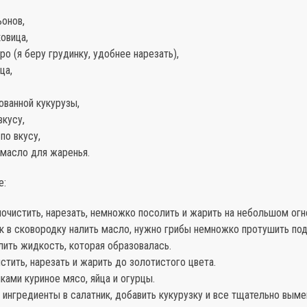
ьонов,
овица,
ро (я беру грудинку, удобнее нарезать),
ца,
ованной кукурузы,
вкусу,
по вкусу,
 масло для жаренья.
е:
чистить, нарезать, немножко посолить и жарить на небольшом огн
к в сковородку налить масло, нужно грибы немножко протушить по
ить жидкость, которая образовалась.
стить, нарезать и жарить до золотистого цвета.
ками куриное мясо, яйца и огурцы.
ингредиенты в салатник, добавить кукурузку и все тщательно выме