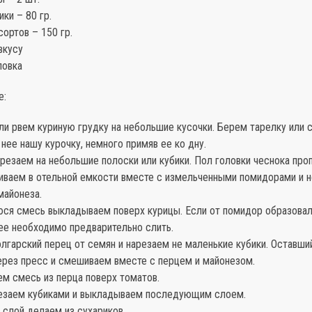
ки – 80 гр.
ортов – 150 гр.
вкусу
ловка
е:
ли рвем куриную грудку на небольшие кусочки. Берем тарелку или с
нее нашу курочку, немного примяв ее ко дну.
резаем на небольшие полоски или кубики. Пол головки чеснока про
иваем в отельной емкости вместе с измельченными помидорами и 
майонеза.
юся смесь выкладываем поверх курицы. Если от помидор образова
ее необходимо предварительно слить.
лгарский перец от семян и нарезаем не маленькие кубики. Оставши
ерез пресс и смешиваем вместе с перцем и майонезом.
ем смесь из перца поверх томатов.
резаем кубиками и выкладываем последующим слоем.
 слой делаем из сухариков.