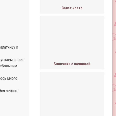
Салат «лето
алатницу и
пускаем через
Блинчики с начинкой
небольшим
лось много
йся чеснок