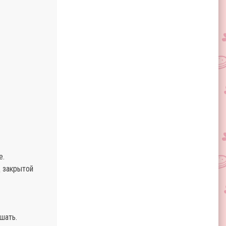
е.
д закрытой
шать.