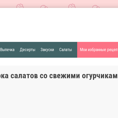
Выпечка
Десерты
Закуски
Салаты
Мои избранные рецеп
ка салатов со свежими огурчика