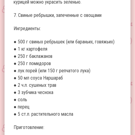
курицей можно украсить зеленью.
7. Свиные ребрышки, запеченные с овощами
Ингредиенты:
● 500 г свиных ребрышек (или бараньих, говяжьих)
● 1 кг картофеля
● 250 г баклажанов
● 250 г помидоров
● лук порей (или 150 г репчатого лука)
● 50 мл соуса Наршараб
● 2 ч.л. сушеных трав
● 3 зубчика чеснока
● соль
● перец
● 5 ст.л. растительного масла
Приготовление: