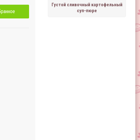
Густой сливочный картофельный
суп-пюре
бранное