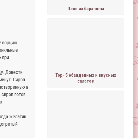
Плов из баранины
у порцию
ванильные
е при
ду. Довести
Тор- 5 обалденных и вкусных
минут. Сироп
салатов
астворенную в
 сироп готов.
о-
огда желатин
одогретый