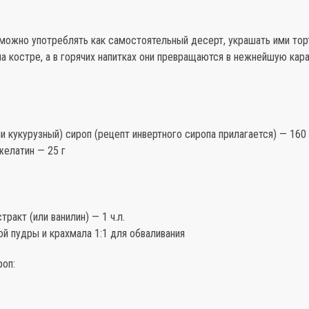
ожно употреблять как самостоятельный десерт, украшать ими тор
а костре, а в горячих напитках они превращаются в нежнейшую ка
и кукурузный) сироп (рецепт инвертного сиропа прилагается) — 160 
елатин — 25 г
тракт (или ванилин) — 1 ч.л.
й пудры и крахмала 1:1 для обваливания
роп: