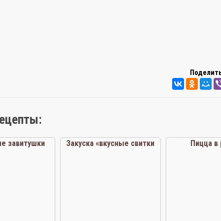
Поделить
рецепты:
е завитушки
Закуска «вкусные свитки
Пицца в