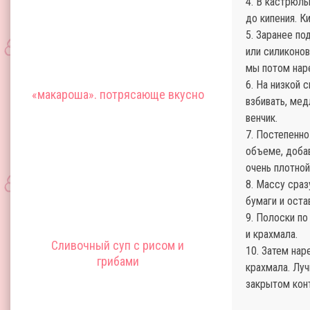
4. В кастрюль
до кипения. К
5. Заранее по
или силиконо
мы потом нар
6. На низкой 
«макароша». потрясающе вкусно
взбивать, мед
венчик.
7. Постепенно
объеме, добав
очень плотной
8. Массу сраз
бумаги и оста
9. Полоски по
и крахмала.
Сливочный суп с рисом и
10. Затем нар
грибами
крахмала. Луч
закрытом кон