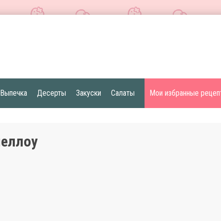
Выпечка
Десерты
Закуски
Салаты
Мои избранные рецеп
еллоу