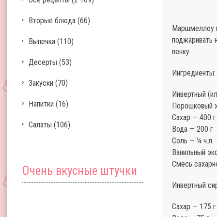
Вторые блюда
(66)
Маршмеллоу м
поджаривать н
Выпечка
(110)
пенку.
Десерты
(53)
Ингредиенты:
Закуски
(70)
Инвертный (ил
Напитки
(16)
Порошковый ж
Сахар — 400 г
Салаты
(106)
Вода — 200 г
Соль — ¼ ч.л.
Ванильный экс
Смесь сахарно
Очень вкусные штучки
Инвертный си
Сахар — 175 г