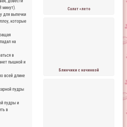
вая, довести
 минут).
Салат «лето
гу для выпечки
ллоу, которые
кращая
опадал на
аться в
анет пышной и
Блинчики с начинкой
по всей длине
ахарной пудры
ой пудры и
ить в