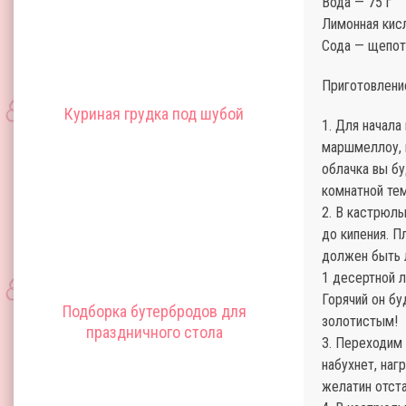
Вода — 75 г
Лимонная кисл
Сода — щепот
Приготовлени
Куриная грудка под шубой
1. Для начала
маршмеллоу, н
облачка вы бу
комнатной те
2. В кастрюль
до кипения. П
должен быть 
1 десертной л
Горячий он бу
Подборка бутербродов для
золотистым!
праздничного стола
3. Переходим
набухнет, наг
желатин отста