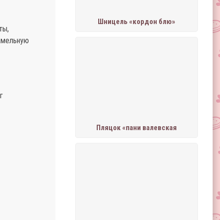
Шницель «кордон блю»
ты,
рамельную
г
Пляцок «пани валевская