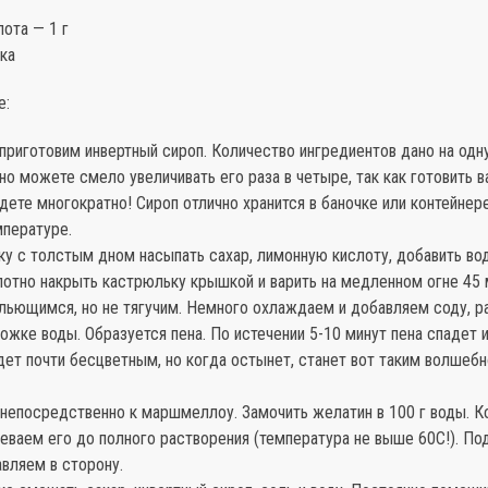
ота — 1 г
ка
е:
 приготовим инвертный сироп. Количество ингредиентов дано на одн
о можете смело увеличивать его раза в четыре, так как готовить 
дете многократно! Сироп отлично хранится в баночке или контейнер
мпературе.
ку с толстым дном насыпать сахар, лимонную кислоту, добавить во
лотно накрыть кастрюльку крышкой и варить на медленном огне 45 
льющимся, но не тягучим. Немного охлаждаем и добавляем соду, р
ожке воды. Образуется пена. По истечении 5-10 минут пена спадет и
дет почти бесцветным, но когда остынет, станет вот таким волшебн
 непосредственно к маршмеллоу. Замочить желатин в 100 г воды. К
реваем его до полного растворения (температура не выше 60С!). П
вляем в сторону.