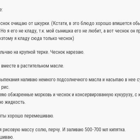
е:
еснок очищаю от шкурки. (Кстати, в это блюдо хорошо впишется об
 Но я его не кладу, т.к. мой сынишка его не любит, а вот чеснок он п
оэтому я кладу сюда только чеснок)
ьчаю на крупной терке. Чеснок нарезаю.
 вместе в растительном масле.
выпекания наливаю немного подсолнечного масла и насыпаю в нее с
 рис.
ляю обжаренные морковь и чеснок и консервированную кукурузу, с 
аю жидкость.
нты хорошо перемешиваю.
 рисовую массу солю, перчу. И заливаю 500-700 мл кипятка.
шиваю.