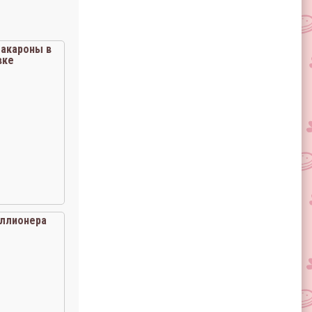
акароны в
вке
ллионера