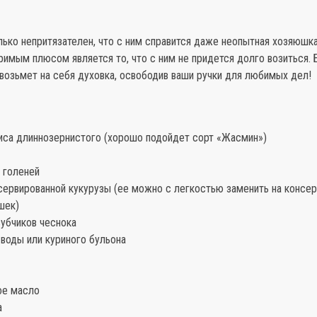
ько непритязателен, что с ним справится даже неопытная хозяюшк
римым плюсом является то, что с ним не придется долго возиться.
возьмет на себя духовка, освободив ваши ручки для любимых дел!
риса длиннозернистого (хорошо подойдет сорт «Жасмин»)
 голеней
нсервированной кукурузы (ее можно с легкостью заменить на консе
шек)
зубчиков чеснока
воды или куриного бульона
ое масло
а