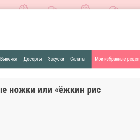
Выпечка
Десерты
Закуски
Салаты
Мои избранные рецеп
е ножки или «ёжкин рис