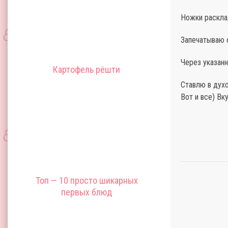
Ножки раскла
Запечатываю ф
Через указан
Картофель рёшти
Ставлю в духо
Вот и все) Вк
Топ — 10 просто шикарных
первых блюд