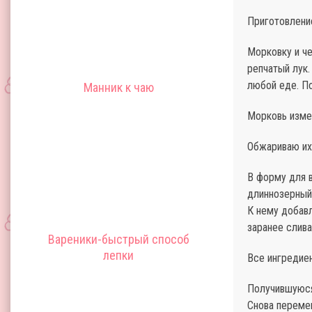
Приготовлени
Морковку и ч
репчатый лук.
любой еде. П
Манник к чаю
Морковь измел
Обжариваю их
В форму для 
длиннозерный
К нему добав
заранее слив
Вареники-быстрый способ
лепки
Все ингредие
Получившуюся
Снова переме