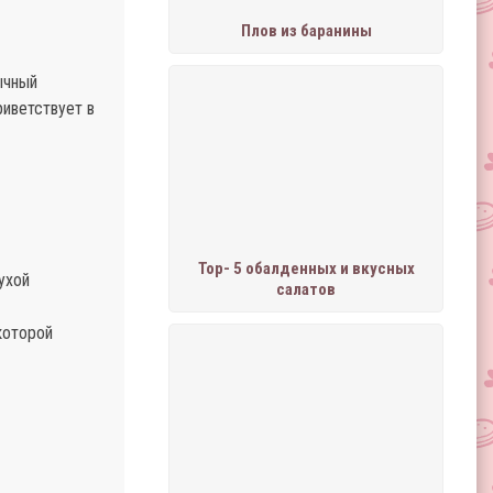
Плов из баранины
ычный
риветствует в
Тор- 5 обалденных и вкусных
ухой
салатов
которой