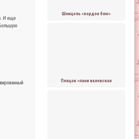
Шницель «кордон блю»
а. И еще
 Большую
Пляцок «пани валевская
рвированный