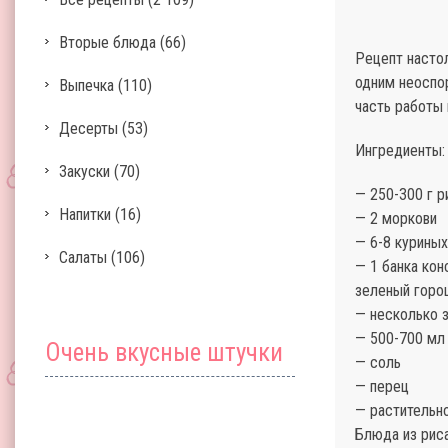
Вторые блюда
(66)
Рецепт настол
одним неоспо
Выпечка
(110)
часть работы 
Десерты
(53)
Ингредиенты:
Закуски
(70)
— 250-300 г 
Напитки
(16)
— 2 моркови
— 6-8 куриных
Салаты
(106)
— 1 банка ко
зеленый горо
— несколько 
— 500-700 мл 
Очень вкусные штучки
— соль
— перец
— растительн
Блюда из рис