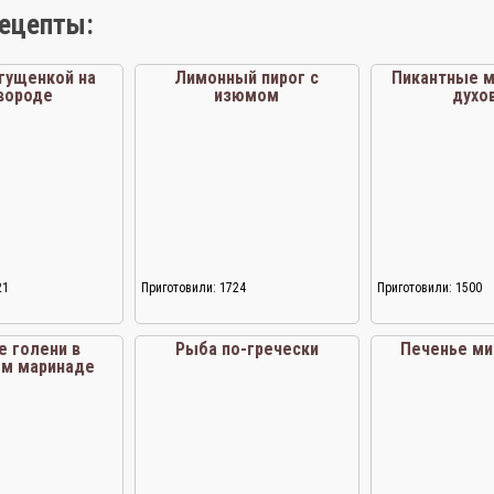
рецепты:
сгущенкой на
Лимонный пирог с
Пикантные м
вороде
изюмом
духо
21
Приготовили: 1724
Приготовили: 1500
е голени в
Рыба по-гречески
Печенье ми
ом маринаде