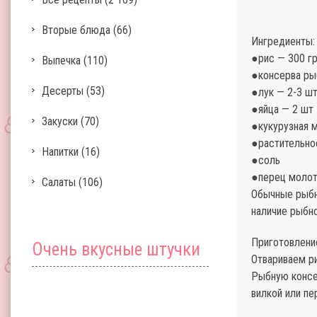
Вторые блюда
(66)
Ингредиенты:
●рис — 300 г
Выпечка
(110)
●консерва ры
Десерты
(53)
●лук — 2-3 ш
●яйца — 2 шт
Закуски
(70)
●кукурузная м
●растительно
Напитки
(16)
●соль
●перец моло
Салаты
(106)
Обычные рыбн
наличие рыбно
Приготовлени
Очень вкусные штучки
Отвариваем ри
Рыбную консе
вилкой или п