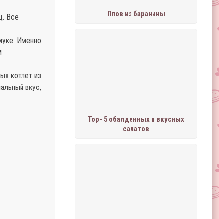
Плов из баранины
ц. Все
муке. Именно
м
ых котлет из
нальный вкус,
Тор- 5 обалденных и вкусных
салатов