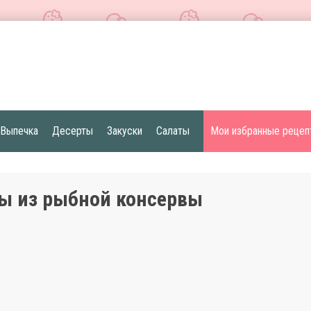
Выпечка
Десерты
Закуски
Салаты
Мои избранные рецеп
ы из рыбной консервы