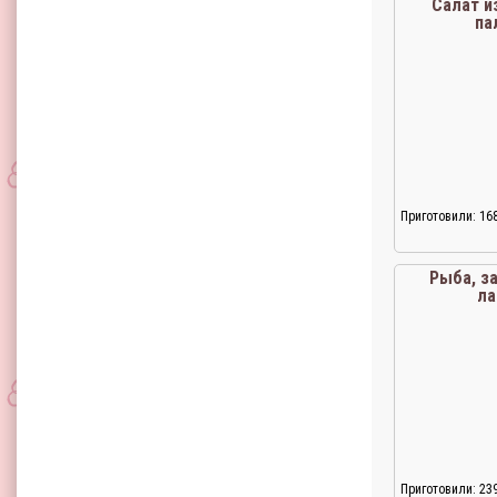
Салат и
па
Приготовили: 16
Рыба, з
л
Приготовили: 23