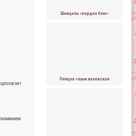
Шницель «кордон блю»
Пляцок «пани валевская
едполагает
 разминаем