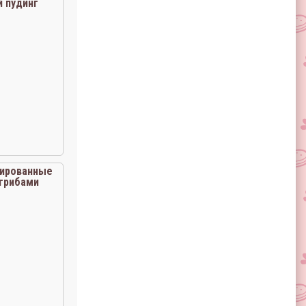
 пудинг
ированные
 грибами