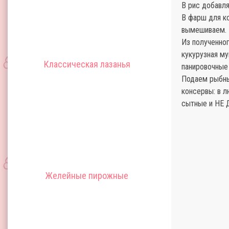
В рис добавля
В фарш для к
вымешиваем.
Из полученно
кукурузная му
Классическая лазанья
панировочные
Подаем рыбны
консервы: в л
сытные и НЕ 
Желейные пирожные