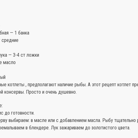
р
бная — 1 банка
т средние
ука — 3-4 ст ложки
е масло
тый
ые котлеты , предполагают наличие рыбы. А этот рецепт котлет пр
й консервы. Просто и очень душевно.
е:
с до готовности.
рву выбираем: в масле или с добавлением масла. Рыбу тщательно
еремалываем в блендере. Лук зажариваем до золотистого цвета.