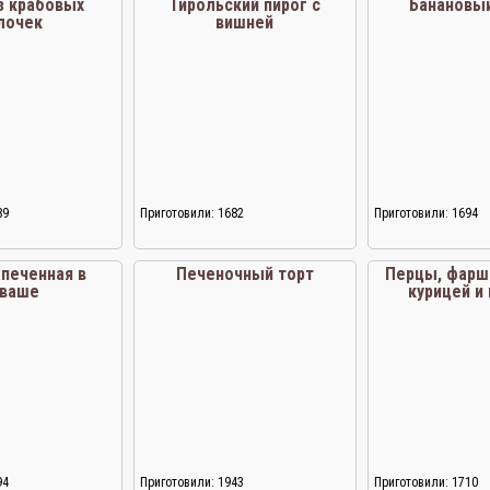
з крабовых
Тирольский пирог с
Банановый
лочек
вишней
89
Приготовили: 1682
Приготовили: 1694
апеченная в
Печеночный торт
Перцы, фарш
аваше
курицей и
94
Приготовили: 1943
Приготовили: 1710