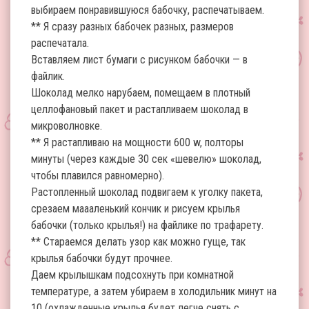
выбираем понравившуюся бабочку, распечатываем.
** Я сразу разных бабочек разных, размеров
распечатала.
Вставляем лист бумаги с рисунком бабочки — в
файлик.
Шоколад мелко нарубаем, помещаем в плотный
целлофановый пакет и растапливаем шоколад в
микроволновке.
** Я растапливаю на мощности 600 w, полторы
минуты (через каждые 30 сек «шевелю» шоколад,
чтобы плавился равномерно).
Растопленный шоколад подвигаем к уголку пакета,
срезаем маааленький кончик и рисуем крылья
бабочки (только крылья!) на файлике по трафарету.
** Стараемся делать узор как можно гуще, так
крылья бабочки будут прочнее.
Даем крылышкам подсохнуть при комнатной
температуре, а затем убираем в холодильник минут на
10 (охлажденные крылья будет легче снять с