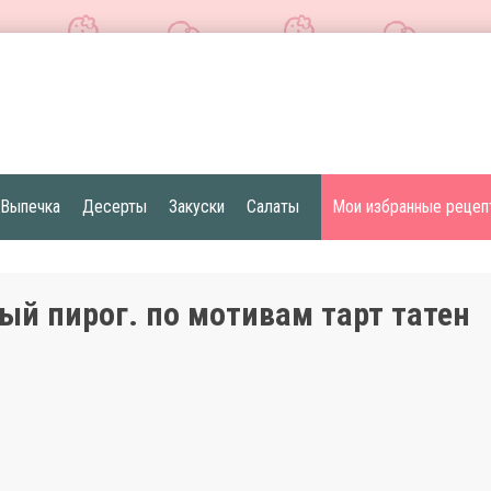
Выпечка
Десерты
Закуски
Салаты
Мои избранные рецеп
ый пирог. по мотивам тарт татен