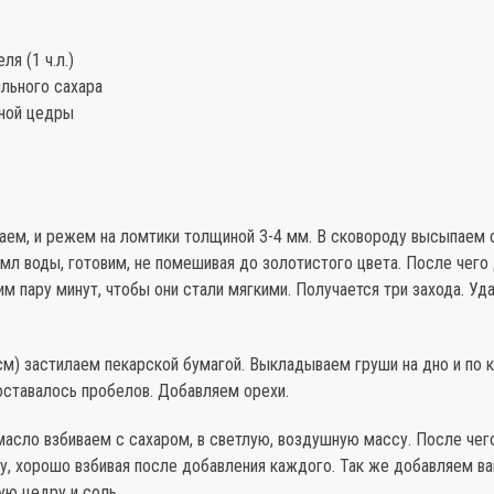
ля (1 ч.л.)
ильного сахара
нной цедры
аем, и режем на ломтики толщиной 3-4 мм. В сковороду высыпаем 
мл воды, готовим, не помешивая до золотистого цвета. После чего
им пару минут, чтобы они стали мягкими. Получается три захода. Уд
см) застилаем пекарской бумагой. Выкладываем груши на дно и по 
оставалось пробелов. Добавляем орехи.
масло взбиваем с сахаром, в светлую, воздушную массу. После че
у, хорошо взбивая после добавления каждого. Так же добавляем в
ую цедру и соль.