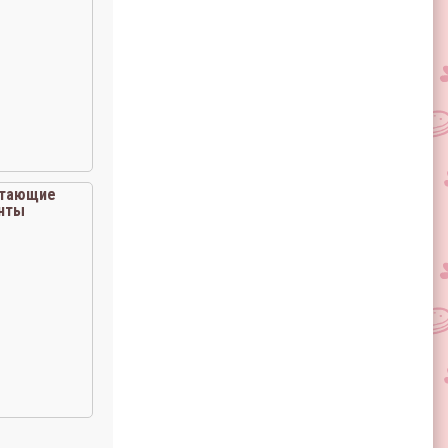
«тающие
нты