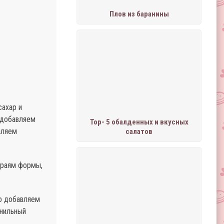
Плов из баранины
сахар и
 добавляем
Тор- 5 обалденных и вкусных
аляем
салатов
краям формы,
го добавляем
анильный