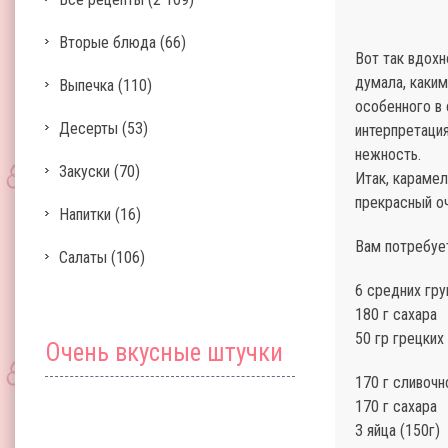
Вторые блюда
(66)
Вот так вдох
думала, каким
Выпечка
(110)
особенного в 
Десерты
(53)
интерпретация
нежность.
Закуски
(70)
Итак, карамел
прекрасный оч
Напитки
(16)
Вам потребуе
Салаты
(106)
6 средних гр
180 г сахара
50 гр грецких
Очень вкусные штучки
170 г сливочн
170 г сахара
3 яйца (150г)