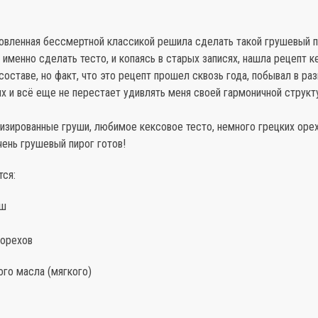
новленная бессмертной классикой решила сделать такой грушевый п
 именно сделать тесто, и копаясь в старых записях, нашла рецепт ке
составе, но факт, что это рецепт прошел сквозь года, побывал в ра
х и всё еще не перестает удивлять меня своей гармоничной структ
изированные груши, любимое кексовое тесто, немного грецких орех
ень грушевый пирог готов!
тся:
уш
 орехов
ого масла (мягкого)