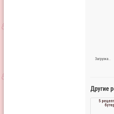
Загрузка...
Другие 
5 рецеп
буте