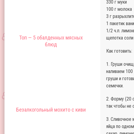
330 г муки
100 г молока
3 г разрыхлите
1 пакетик ван
1/2 ч.л. лимо
Топ — 5 обалденных мясных
щепотка соли
блюд
Как готовить:
1. Груши очищ
наливаем 100 
груши и готов
семечки.
2. Форму (20 
так чтобы не 
Безалкогольный мохито с киви
3. Сливочное 
яйца по одном
сахар, лимонн