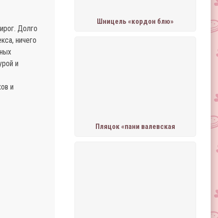
Шницель «кордон блю»
ирог. Долго
кса, ничего
зных
урой и
ов и
Пляцок «пани валевская