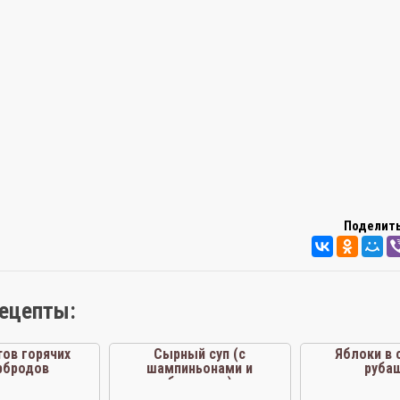
Поделить
рецепты:
тов горячих
Сырный суп (с
Яблоки в 
рбродов
шампиньонами и
руба
брокколи)