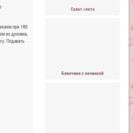
о
Салат «лето
екаем при 180
ем из духовки,
гу. Подавать
Блинчики с начинкой