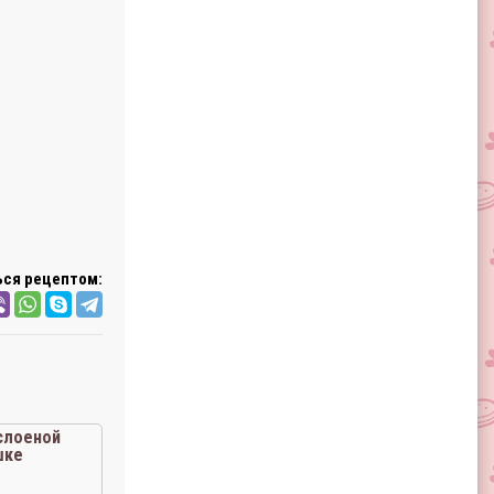
ся рецептом:
слоеной
шке