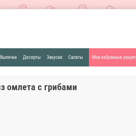
Выпечка
Десерты
Закуски
Салаты
Мои избранные рецеп
из омлета с грибами