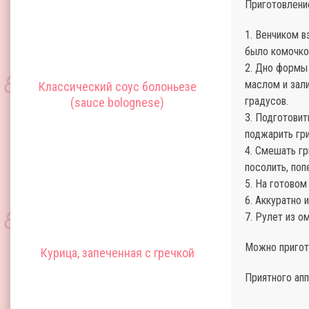
Приготовлени
1. Венчиком в
было комочко
2. Дно формы
маслом и зали
Классический соус болоньезе
градусов.
(sauce bolognese)
3. Подготовит
поджарить гри
4. Смешать гр
посолить, поп
5. На готовом
6. Аккуратно 
7. Рулет из о
Можно пригото
Курица, запеченная с гречкой
Приятного апп