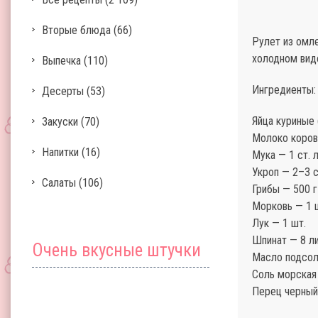
Вторые блюда
(66)
Рулет из омле
холодном виде
Выпечка
(110)
Ингредиенты:
Десерты
(53)
Яйца куриные 
Закуски
(70)
Молоко коров
Напитки
(16)
Мука — 1 ст. л
Укроп — 2–3 
Салаты
(106)
Грибы — 500 г
Морковь — 1 
Лук — 1 шт.
Шпинат — 8 л
Очень вкусные штучки
Масло подсол
Соль морская
Перец черный