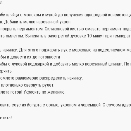
е:
збить яйца с молоком и мукой до получения однородной консистенци
в. Добавить мелко нарезанный укроп.
 покрыть пергаментом. Силиконовой кистью смазать пергамент по
ть омлетом. Выпекать в разогретой духовке 10 минут при темпера
ь начинку. Для этого поджарить лук с морковью на подсолнечном м
бы и довести их до готовности
ибы с луковой поджаркой и добавить мелко порезанный шпинат. По 
ерчить.
 омлете равномерно распределить начинку.
и плотненько свернуть рулет.
млета готов! Украсить по желанию.
вить соус из йогурта с солью, укропом и черемшой. С соусом вдво
етита!