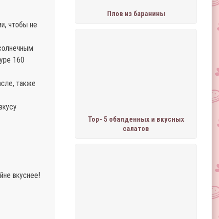
Плов из баранины
и, чтобы не
дсолнечным
туре 160
асле, также
вкусу
Тор- 5 обалденных и вкусных
салатов
йне вкуснее!