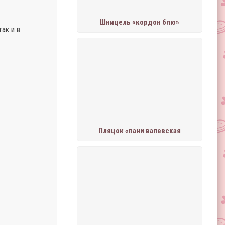
Шницель «кордон блю»
ак и в
Пляцок «пани валевская