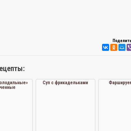
Поделить
рецепты:
молодильные»
Суп с фрикадельками
Фаршируе
еченные