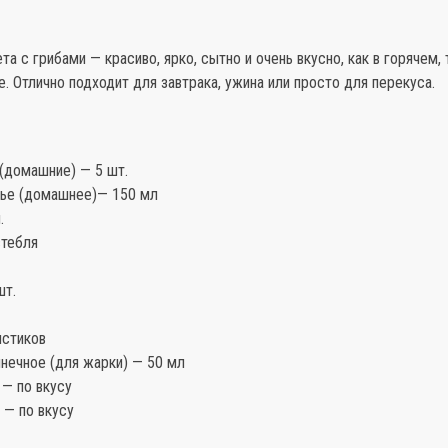
та с грибами — красиво, ярко, сытно и очень вкусно, как в горячем, т
. Отлично подходит для завтрака, ужина или просто для перекуса.
(домашние) — 5 шт.
ье (домашнее)— 150 мл
.
стебля
шт.
истиков
нечное (для жарки) — 50 мл
 — по вкусу
 — по вкусу