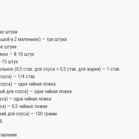
:
ве штуки
ьшой и 2 маленьких) — три штуки
е штуки
иное — 8-10 штук
-15 штук
льное (0,5 стак. для соуса + 0,5 стак. для жарки) — 1 стак.
оуса) — 1/4 стак.
соуса) — одна чайная ложка
ый для соуса) — одна чайная ложка
уса) — одна чайная ложка
са) — 0,5 чайные ложки
кий для соуса) — 100 грамм
б.
овления: