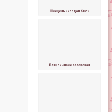
Шницель «кордон блю»
Пляцок «пани валевская