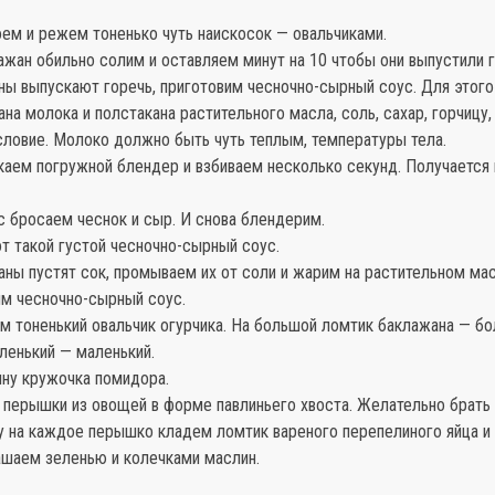
ем и режем тоненько чуть наискосок — овальчиками.
жан обильно солим и оставляем минут на 10 чтобы они выпустили г
ны выпускают горечь, приготовим чесночно-сырный соус. Для этог
ана молока и полстакана растительного масла, соль, сахар, горчицу
словие. Молоко должно быть чуть теплым, температуры тела.
каем погружной блендер и взбиваем несколько секунд. Получается
с бросаем чеснок и сыр. И снова блендерим.
т такой густой чесночно-сырный соус.
ны пустят сок, промываем их от соли и жарим на растительном мас
им чесночно-сырный соус.
ем тоненький овальчик огурчика. На большой ломтик баклажана — б
аленький — маленький.
ину кружочка помидора.
перышки из овощей в форме павлиньего хвоста. Желательно брать
у на каждое перышко кладем ломтик вареного перепелиного яйца и
ашаем зеленью и колечками маслин.