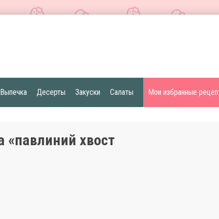
Выпечка
Десерты
Закуски
Салаты
Мои избранные рецеп
а «павлиний хвост