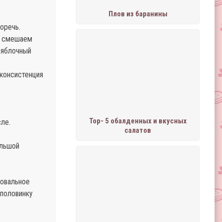
Плов из баранины
оречь.
о смешаем
, яблочный
 консистенция
Тор- 5 обалденных и вкусных
ле.
салатов
ольшой
 овальное
 половинку