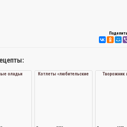
Поделить
рецепты:
ные оладьи
Котлеты «любительские
Творожник 