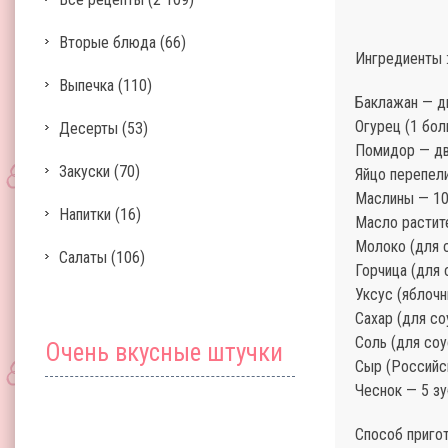
Вторые блюда
(66)
Ингредиенты 
Выпечка
(110)
Баклажан — д
Огурец (1 бол
Десерты
(53)
Помидор — дв
Закуски
(70)
Яйцо перепел
Маслины — 10
Напитки
(16)
Масло растите
Молоко (для с
Салаты
(106)
Горчица (для 
Уксус (яблочн
Сахар (для со
Соль (для соу
Очень вкусные штучки
Сыр (Российс
Чеснок — 5 зу
Способ пригот