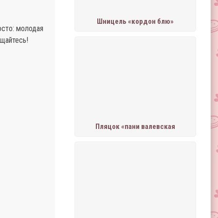
Шницель «кордон блю»
осто: молодая
ощайтесь!
Пляцок «пани валевская