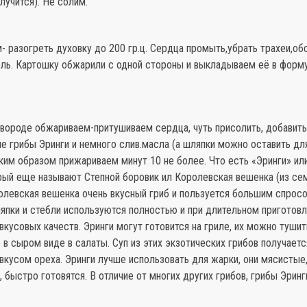
лучится). Не солим.
 разогреть духовку до 200 гр.ц. Сердца промыть,убрать трахеи,об
оль. Картошку обжарили с одной стороны и выкладываем её в форм
овороде обжариваем-притушиваем сердца, чуть присолить, добавить
е грибы Эринги и немного слив.масла (а шляпки можно оставить дл
аким образом прижариваем минут 10 не более. Что есть «Эринги» или
орый еще называют Степной боровик ил Королевская вешенка (из се
олевская вешенка очень вкусный гриб и пользуется большим спрос
япки и стебли используются полностью и при длительном приготовл
вкусовых качеств. Эринги могут готовится на гриле, их можно тушит
е в сыром виде в салаты. Суп из этих экзотических грибов получает
вкусом ореха. Эринги лучше использовать для жарки, они мясистые
, быстро готовятся. В отличие от многих других грибов, грибы Эринг