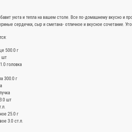
бавит уюта и тепла на вашем столе. Все по-домашнему вкусно и пр
уриные сердечки, сыр и сметана- отличное и вкусное сочетание. Уг
тся:
е 500.0 г
0 шт
1.0 головка
а 300.0 г
ка
пучка
3.0 шт
.л.
ое 25.0 г
ое 3.0 ст.л.