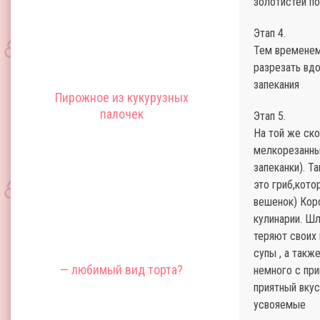
золотистей по
Этап 4.
Тем временем-
разрезать вд
запекания
Пирожное из кукурузных
палочек
Этап 5.
На той же ск
мелкорезанны
запеканки). Т
это гриб,кот
вешенок) Кор
кулинарии. Шл
теряют своих 
супы , а такж
— любимый вид торта?
немного с при
приятный вкус
усвояемые