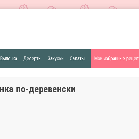
Выпечка
Десерты
Закуски
Салаты
Мои избранные рецеп
нка по-деревенски