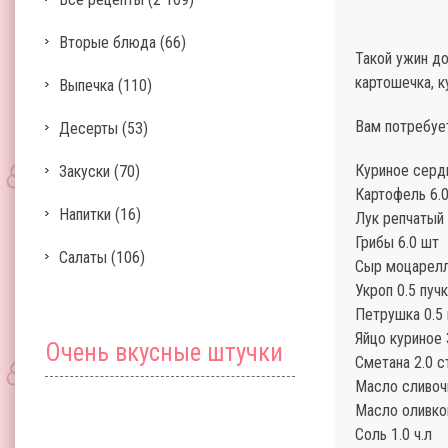
Вторые блюда
(66)
Такой ужин до
картошечка, к
Выпечка
(110)
Вам потребуе
Десерты
(53)
Куриное сердц
Закуски
(70)
Картофель 6.
Напитки
(16)
Лук репчатый 
Грибы 6.0 шт
Салаты
(106)
Сыр моцарелл
Укроп 0.5 пуч
Петрушка 0.5 
Яйцо куриное 
Очень вкусные штучки
Сметана 2.0 ст
Масло сливочн
Масло оливков
Соль 1.0 ч.л