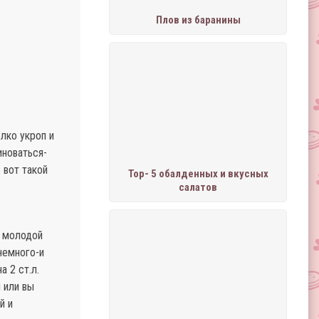
Плов из баранины
лко укроп и
иноваться-
 вот такой
Тор- 5 обалденных и вкусных
салатов
ю молодой
немного-и
 2 ст.л.
 или вы
й и