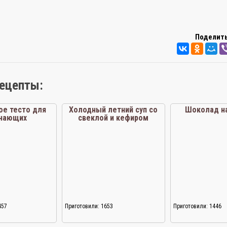
Поделить
рецепты:
е тесто для
Холодный летний суп со
Шоколад на
инающих
свеклой и кефиром
457
Приготовили: 1653
Приготовили: 1446