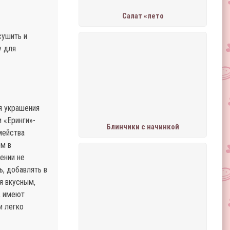
Салат «лето
сушить и
у для
я украшения
 «Еринги»-
Блинчики с начинкой
мейства
ом в
ении не
ь, добавлять в
ся вкусным,
, имеют
и легко