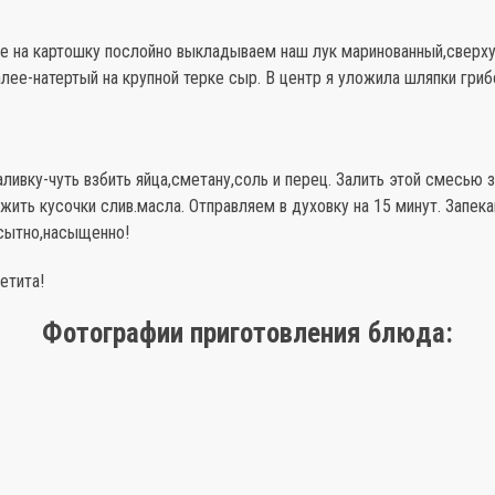
е на картошку послойно выкладываем наш лук маринованный,сверху
лее-натертый на крупной терке сыр. В центр я уложила шляпки гриб
ливку-чуть взбить яйца,сметану,соль и перец. Залить этой смесью з
жить кусочки слив.масла. Отправляем в духовку на 15 минут. Запека
,сытно,насыщенно!
етита!
Фотографии приготовления блюда: