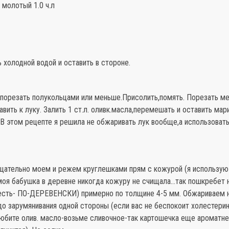
молотый 1.0 ч.л
 холодной водой и оставить в стороне.
 порезать полукольцами или меньше.Присолить,помять. Порезать ме
вить к луку. Залить 1 ст.л. оливк.масла,перемешать и оставить мар
 В этом рецепте я решила не обжаривать лук вообще,а использовать
щательно моем и режем круглешками прям с кожурой (я использу
 моя бабушка в деревне никогда кожуру не счищала…так пошкребет 
 есть- ПО-ДЕРЕВЕНСКИ) примерно по толщине 4-5 мм. Обжариваем на
до зарумянивания одной стороны (если вас не беспокоит холестерин
любите олив. масло-возьме сливочное-так картошечка еще ароматне