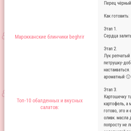
Перец чёрный 
Как готовить:
Этап 1.
Сердца залить
Марокканские блинчики beghrir
Этап 2.
Лук репчатый
петрушку-доба
настаиваться.
ароматный 🙂
Этап 3.
Картошечку т
Топ-10 обалденных и вкусных
картофель, а
салатов:
готово, это и
оливк. масла 
попросту не 