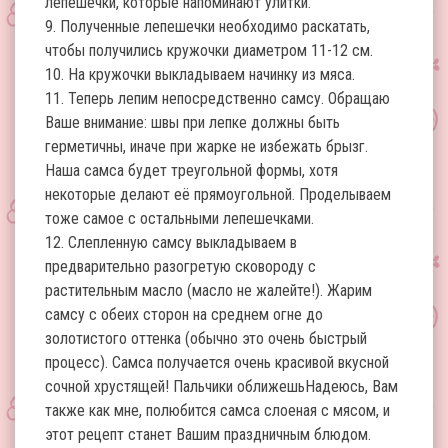
лепешечки, которые напоминают улитки.
9. Полученные лепешечки необходимо раскатать,
чтобы получились кружочки диаметром 11-12 см.
10. На кружочки выкладываем начинку из мяса.
11. Теперь лепим непосредственно самсу. Обращаю
Ваше внимание: швы при лепке должны быть
герметичны, иначе при жарке не избежать брызг.
Наша самса будет треугольной формы, хотя
некоторые делают её прямоугольной. Проделываем
тоже самое с остальными лепешечками.
12. Слепленную самсу выкладываем в
предварительно разогретую сковороду с
растительным масло (масло не жалейте!). Жарим
самсу с обеих сторон на среднем огне до
золотистого оттенка (обычно это очень быстрый
процесс). Самса получается очень красивой вкусной
сочной хрустящей! Пальчики оближешьНадеюсь, Вам
также как мне, полюбится самса слоеная с мясом, и
этот рецепт станет Вашим праздничным блюдом.