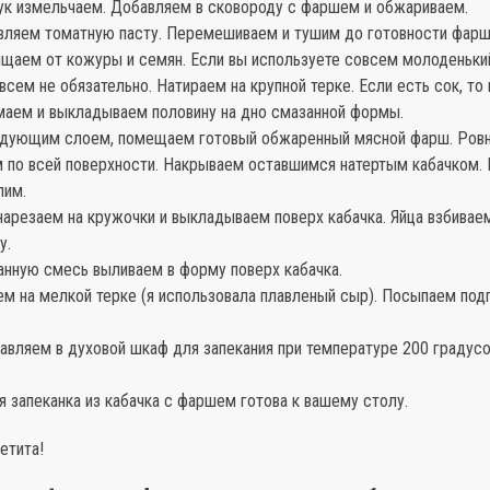
лук измельчаем. Добавляем в сковороду с фаршем и обжариваем.
авляем томатную пасту. Перемешиваем и тушим до готовности фарш
ищаем от кожуры и семян. Если вы используете совсем молоденький
всем не обязательно. Натираем на крупной терке. Если есть сок, то
маем и выкладываем половину на дно смазанной формы.
ледующим слоем, помещаем готовый обжаренный мясной фарш. Ров
 по всей поверхности. Накрываем оставшимся натертым кабачком. 
лим.
арезаем на кружочки и выкладываем поверх кабачка. Яйца взбивае
у.
анную смесь выливаем в форму поверх кабачка.
ем на мелкой терке (я использовала плавленый сыр). Посыпаем по
авляем в духовой шкаф для запекания при температуре 200 градусо
 запеканка из кабачка с фаршем готова к вашему столу.
етита!