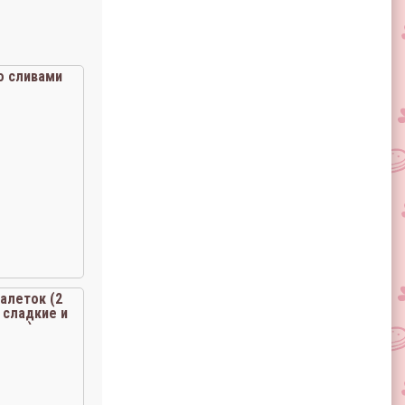
о сливами
алеток (2
 сладкие и
уски)