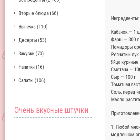
Вторые блюда
(66)
Ингредиенты:
Выпечка
(110)
Кабачок — 1 ш
Фарш — 300 г
Десерты
(53)
Помидоры сре
Закуски
(70)
Репчатый лук 
Яйца куриные 
Напитки
(16)
Сметана — 10
Сыр — 100 г
Салаты
(106)
Томатная паста
Соль, перец ч
Масло растит
Очень вкусные штучки
Приготовлени
1. Любой мяс
медленном огн