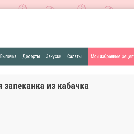
Выпечка
Десерты
Закуски
Салаты
Мои избранные рецеп
 запеканка из кабачка