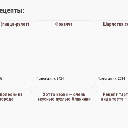
рецепты:
(пицца-рулет)
Фокачча
Шарлотка с
05
Приготовили: 3424
Приготовили: 2014
аполеон» на
Хотто кээки — очень
Рецепт тарт
вороде
вкусные пухлые блинчики
вида теста —
под зак