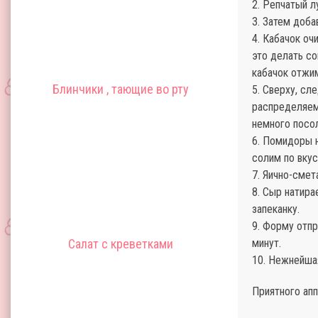
2. Репчатый 
3. Затем доб
4. Кабачок оч
это делать со
кабачок отжи
Блинчики , тающие во рту
5. Сверху, с
распределяем
немного посо
6. Помидоры н
солим по вкус
7. Яично-смет
8. Сыр натира
запеканку.
9. Форму отпр
Салат с креветками
минут.
10. Нежнейшая
Приятного апп