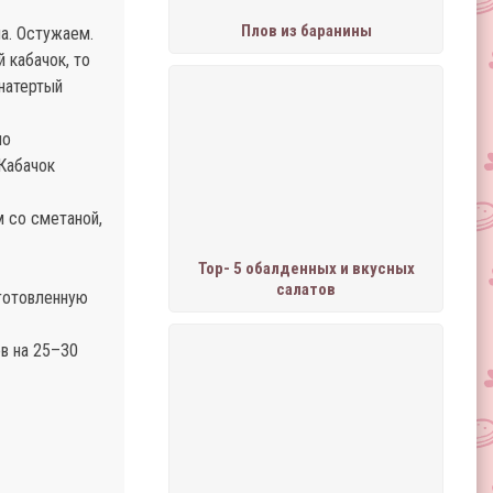
Плов из баранины
а. Остужаем.
 кабачок, то
 натертый
но
Кабачок
м со сметаной,
Тор- 5 обалденных и вкусных
салатов
дготовленную
в на 25–30