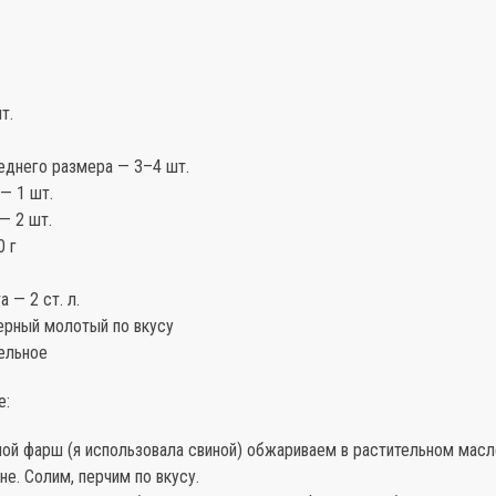
т.
днего размера — 3–4 шт.
— 1 шт.
— 2 шт.
0 г
 — 2 ст. л.
ерный молотый по вкусу
ельное
е:
ной фарш (я использовала свиной) обжариваем в растительном масл
е. Солим, перчим по вкусу.