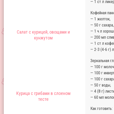
— 1 ст л лике
Кофейная панн
— 1 желток,
— 50 г сахара,
— 1 ч л хорош
Салат с курицей, овощами и
— 200 мл слив
кунжутом
— 1 ст л кофе
— 2-3 (4-6 г) 
Зеркальная гл
— 100 г молоч
— 100 г инвер
— 100 г сахар
— 50 г воды,
— 4 (8 г) лис
Курица с грибами в слоеном
— 60 мл моло
тесте
Как готовить: