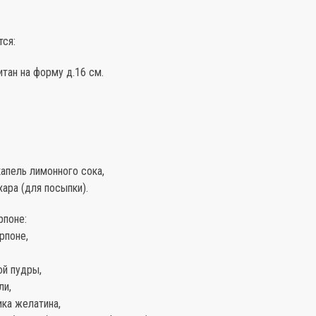
тся:
тан на форму д.16 см.
апель лимонного сока,
ара (для посыпки).
рпоне:
рпоне,
ой пудры,
ли,
ика желатина,