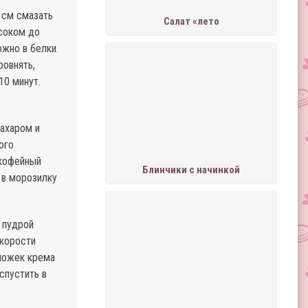
 см смазать
Салат «лето
 соком до
жно в белки.
ровнять,
10 минут.
сахаром и
ого
 кофейный
Блинчики с начинкой
 в морозилку
 пудрой
скорости
 ложек крема
спустить в