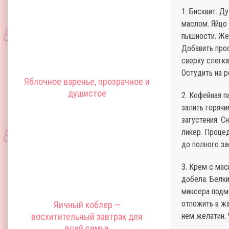
1. Бисквит: Д
маслом. Яйцо 
пышности. Жел
Добавить прос
сверху слегка
Остудить на р
Яблочное варенье, прозрачное и
душистое
2. Кофейная п
залить горячи
загустения. С
ликер. Процед
до полного за
3. Крем с мас
добела. Белки
миксера подм
отложить в жа
Яичный коблер —
восхитительный завтрак для
нем желатин. 
всей семьи