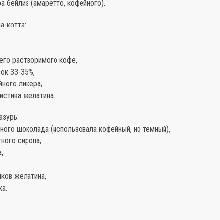
ра бейлиз (амаретто, кофейного).
а-котта:
его растворимого кофе,
ок 33-35%,
йного ликера,
листика желатина.
азурь:
ного шоколада (использовала кофейный, но темный),
тного сиропа,
а,
тиков желатина,
ка.