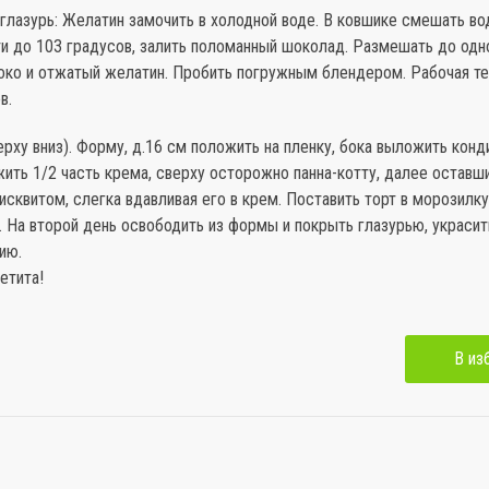
 глазурь: Желатин замочить в холодной воде. В ковшике смешать вод
ти до 103 градусов, залить поломанный шоколад. Размешать до одн
око и отжатый желатин. Пробить погружным блендером. Рабочая т
в.
верху вниз). Форму, д.16 см положить на пленку, бока выложить кон
ить 1/2 часть крема, сверху осторожно панна-котту, далее оставш
исквитом, слегка вдавливая его в крем. Поставить торт в морозилку 
. На второй день освободить из формы и покрыть глазурью, украсит
ию.
етита!
В из