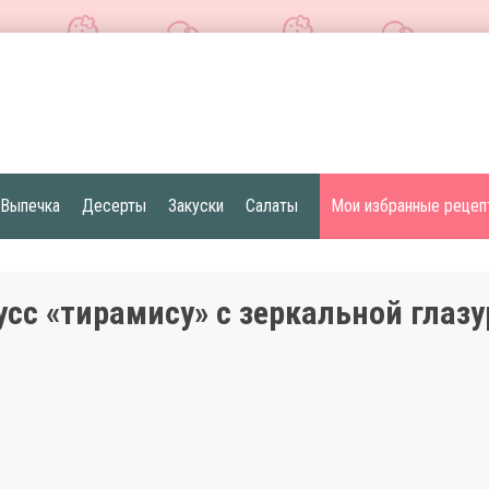
Выпечка
Десерты
Закуски
Салаты
Мои избранные рецеп
усс «тирамису» с зеркальной глаз