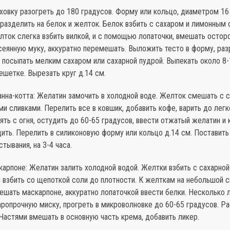
уховку разогреть до 180 градусов. Форму или кольцо, диаметром 16
разделить на белок и желток. Белок взбить с сахаром и лимонным
ток слегка взбить вилкой, и с помощью лопаточки, вмешать осторо
еянную муку, аккуратно перемешать. Выложить тесто в форму, раз
 посыпать мелким сахаром или сахарной пудрой. Выпекать около 8-
ешетке. Вырезать круг д.14 см.
анна-котта: Желатин замочить в холодной воде. Желток смешать с 
ми сливками. Перелить все в ковшик, добавить кофе, варить до легк
нять с огня, остудить до 60-65 градусов, ввести отжатый желатин и
ить. Перелить в силиконовую форму или кольцо д.14 см. Поставить
стывания, на 3-4 часа.
карпоне: Желатин залить холодной водой. Желтки взбить с сахарной
 взбить со щепоткой соли до плотности. К желткам на небольшой 
ешать маскарпоне, аккуратно лопаточкой ввести белки. Несколько
ропрочную миску, прогреть в микроволновке до 60-65 градусов. Ра
Частями вмешать в основную часть крема, добавить ликер.