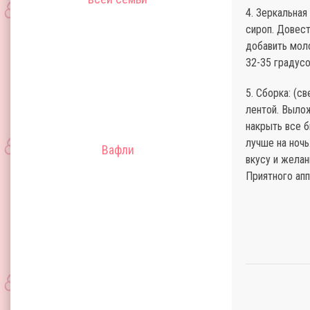
4. Зеркальная
сироп. Довес
добавить мол
32-35 градусо
5. Сборка: (с
лентой. Вылож
накрыть все б
лучше на ночь
Вафли
вкусу и желан
Приятного апп