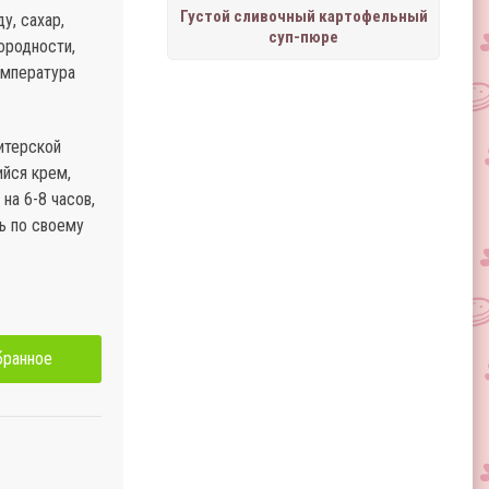
Густой сливочный картофельный
у, сахар,
суп-пюре
ородности,
емпература
дитерской
ийся крем,
на 6-8 часов,
ь по своему
бранное