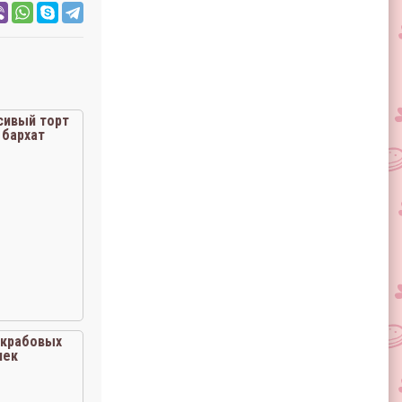
сивый торт
 бархат
 крабовых
чек