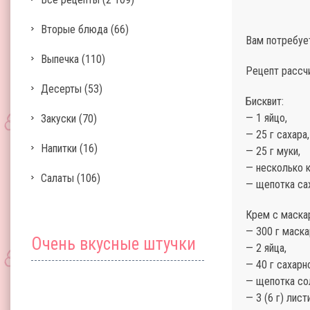
Вторые блюда
(66)
Вам потребуе
Выпечка
(110)
Рецепт рассчи
Десерты
(53)
Бисквит:
— 1 яйцо,
Закуски
(70)
— 25 г сахара,
Напитки
(16)
— 25 г муки,
— несколько к
Салаты
(106)
— щепотка сах
Крем с маска
— 300 г маска
Очень вкусные штучки
— 2 яйца,
— 40 г сахарн
— щепотка со
— 3 (6 г) лист