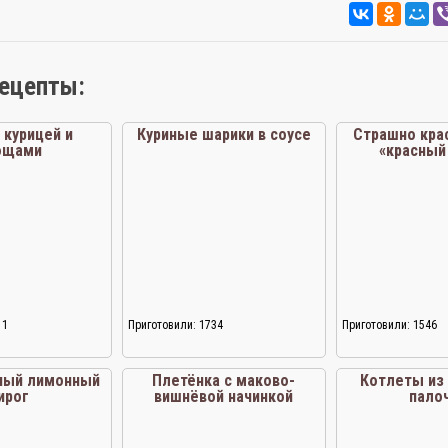
рецепты:
 курицей и
Куриные шарики в соусе
Страшно кра
ощами
«красный
11
Приготовили: 1734
Приготовили: 1546
ный лимонный
Плетёнка с маково-
Котлеты из
ирог
вишнёвой начинкой
пало