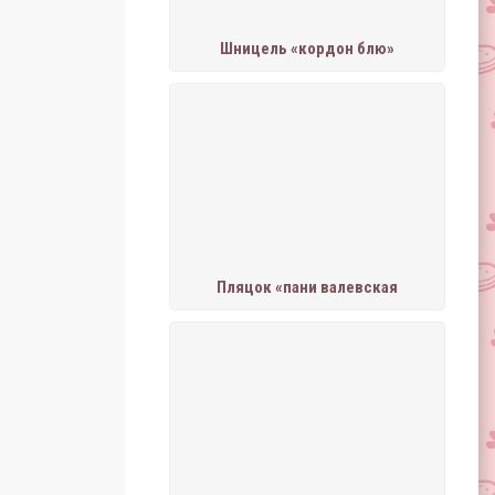
Шницель «кордон блю»
Пляцок «пани валевская