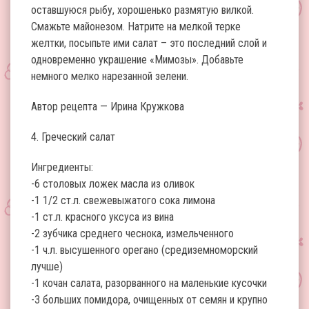
оставшуюся рыбу, хорошенько размятую вилкой.
Смажьте майонезом. Натрите на мелкой терке
желтки, посыпьте ими салат – это последний слой и
одновременно украшение «Мимозы». Добавьте
немного мелко нарезанной зелени.
Автор рецепта — Ирина Кружкова
4. Греческий салат
Ингредиенты:
-6 столовых ложек масла из оливок
-1 1/2 ст.л. свежевыжатого сока лимона
-1 ст.л. красного уксуса из вина
-2 зубчика среднего чеснока, измельченного
-1 ч.л. высушенного орегано (средиземноморский
лучше)
-1 кочан салата, разорванного на маленькие кусочки
-3 больших помидора, очищенных от семян и крупно