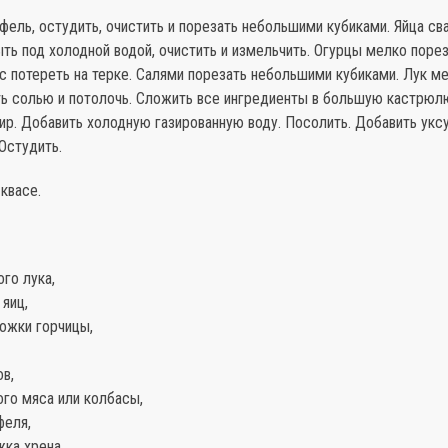
фель, остудить, очистить и порезать небольшими кубиками. Яйца св
ть под холодной водой, очистить и измельчить. Огурцы мелко порез
с потереть на терке. Салями порезать небольшими кубиками. Лук ме
ть солью и потолочь. Сложить все ингредиенты в большую кастрюл
р. Добавить холодную газированную воду. Посолить. Добавить уксу
Остудить.
 квасе.
ого лука,
 яиц,
ложки горчицы,
ов,
ого мяса или колбасы,
феля,
жка хрена,