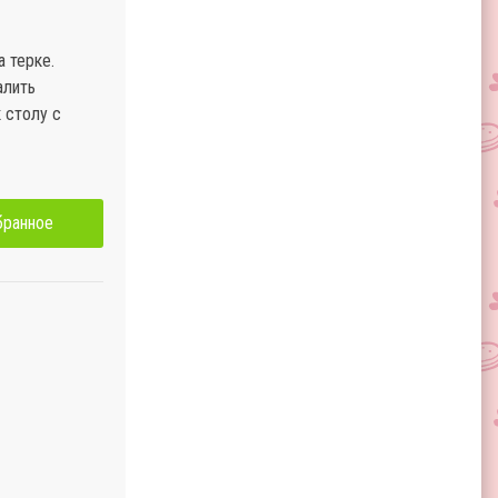
а терке.
алить
 столу с
бранное