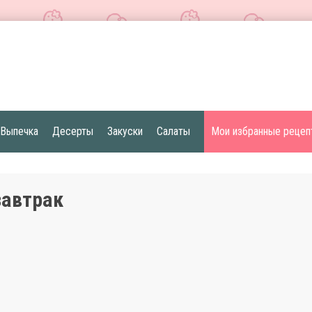
Выпечка
Десерты
Закуски
Салаты
Мои избранные рецеп
завтрак