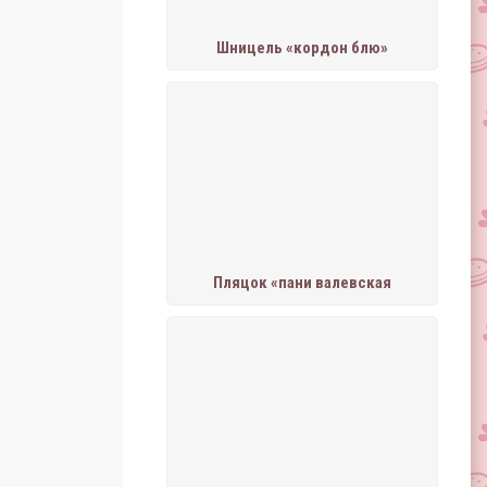
Шницель «кордон блю»
Пляцок «пани валевская