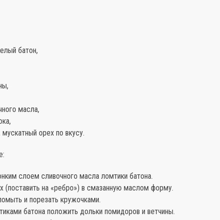
елый батон,
ны,
чного масла,
ока,
, мускатный орех по вкусу.
е:
онким слоем сливочного масла ломтики батона.
х (поставить на «ребро») в смазанную маслом форму.
помыть и порезать кружочками.
тиками батона положить дольки помидоров и ветчины.