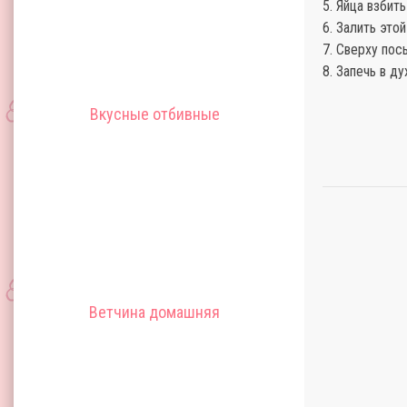
5. Яйца взбит
6. Залить это
7. Сверху по
8. Запечь в д
Вкусные отбивные
Ветчина домашняя