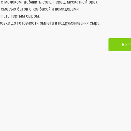
ь с молоком, добавить соль, перец, мускатный орех.
й смесью батон с колбасой и помидорами.
сыпать тертым сыром.
уховке до готовности омлета и подрумянивания сыра.
В из