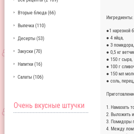
Вторые блюда
(66)
Ингредиенты:
Выпечка
(110)
●1 нарезной б
● 4 яйца,
Десерты
(53)
● 3 помидора,
Закуски
(70)
● 0,5 кг ветчи
● 150 г сыра,
Напитки
(16)
● 100 г сливо
● 150 мл мол
Салаты
(106)
● соль, перец
Приготовлени
Очень вкусные штучки
1. Намазать т
2. Выложить и
3. Помидоры 
4. Между лом